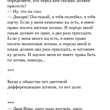
определяете, кто перед кем сколько должен
присесть?
— Ну, это на глаз.
— Дикари! Послушай, я тебя полюбил, я тебя
научу. Если у меня немножко кц есть, я имею
право носить жёлтые штаны. И передо мной
пацак должен не один, а два раза приседать.
Если у меня много кц есть, я имею право
носить малиновые штаны, и передо мной и
пацак должен два раза приседать, и чатланин
ку делать. И эцелоп меня не имеет права бить
по ночам, никогда...
***
.
Когда у общества нет цветовой
дифференциации штанов, то нет цели.
.
***
— Дядя Вова, цапу надо крутить, цапу.