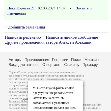
Ника Корнева 21
02.03.2024 14:07
•
Заявить о
нарушении
+
добавить замечания
Написать рецензию
Написать личное сообщение
Другие произведения автора Алексей Абакшин
Авторы
Произведения
Рецензии
Поиск
Магазин
Вход для авторов
О портале
Стихи.ру
Проза.ру
Портал Проза.ру предоставляет авторам возможность
свободной публикации своих литературных произведений в
сети Интернет на основании
пользовательского договора
.
Все авторские права на произведения принадлежат авторам
и охраняются
законом
. Перепечатка произведений возможна
Мы используем файлы cookie
только с согласия его автора, к которому вы можете
обратиться на его авторской странице. Ответственность за
для улучшения работы сайта.
тексты произведений авторы несут самостоятельно на
Оставаясь на сайте, вы
основании
правил публикации
и
законодательства
Российской Федерации
. Данные пользователей
соглашаетесь с условиями
обрабатываются на основании
Политики обработки персональных данных
.
использования файлов cookies.
Вы также можете посмотреть более подробную
информацию о портале
и