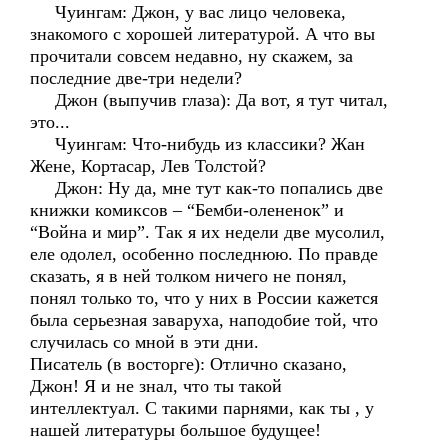
Чуингам: Джон, у вас лицо человека,
знакомого с хорошей литературой. А что вы
прочитали совсем недавно, ну скажем, за
последние две-три недели?
Джон (выпучив глаза): Да вот, я тут читал,
это...
Чуингам: Что-нибудь из классики? Жан
Жене, Кортасар, Лев Толстой?
Джон: Ну да, мне тут как-то попались две
книжки комиксов – “Бемби-олененок” и
“Война и мир”. Так я их недели две мусолил,
еле одолел, особенно последнюю. По правде
сказать, я в ней толком ничего не понял,
понял только то, что у них в России кажется
была серьезная заваруха, наподобие той, что
случилась со мной в эти дни.
Писатель (в восторге): Отлично сказано,
Джон! Я и не знал, что ты такой
интеллектуал. С такими парнями, как ты , у
нашей литературы большое будущее!