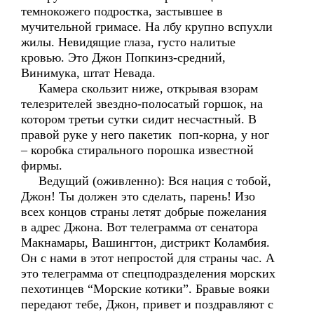
темнокожего подростка, застывшее в
мучительной гримасе. На лбу крупно вспухли
жилы. Невидящие глаза, густо налитые
кровью. Это Джон Попкинз-средний,
Винимука, штат Невада.
Камера скользит ниже, открывая взорам
телезрителей звездно-полосатый горшок, на
котором третьи сутки сидит несчастный. В
правой руке у него пакетик поп-корна, у ног
– коробка стирального порошка известной
фирмы.
Ведущий (оживленно): Вся нация с тобой,
Джон! Ты должен это сделать, парень! Изо
всех концов страны летят добрые пожелания
в адрес Джона. Вот телеграмма от сенатора
Макнамары, Вашингтон, дистрикт Коламбия.
Он с нами в этот непростой для страны час. А
это телеграмма от спецподразделения морских
пехотинцев “Морские котики”. Бравые вояки
передают тебе, Джон, привет и поздравляют с