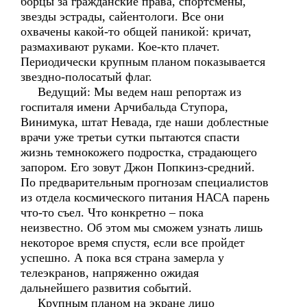
борцы за гражданские права, спортсмены,
звезды эстрады, сайентологи. Все они
охвачены какой-то общей паникой: кричат,
размахивают руками. Кое-кто плачет.
Периодически крупным планом показывается
звездно-полосатый флаг.
Ведущий: Мы ведем наш репортаж из
госпиталя имени Арчибальда Ступора,
Винимука, штат Невада, где наши доблестные
врачи уже третьи сутки пытаются спасти
жизнь темнокожего подростка, страдающего
запором. Его зовут Джон Попкинз-средний.
По предварительным прогнозам специалистов
из отдела космического питания НАСА парень
что-то съел. Что конкретно – пока
неизвестно. Об этом мы сможем узнать лишь
некоторое время спустя, если все пройдет
успешно. А пока вся страна замерла у
телеэкранов, напряженно ожидая
дальнейшего развития событий.
Крупным планом на экране лицо