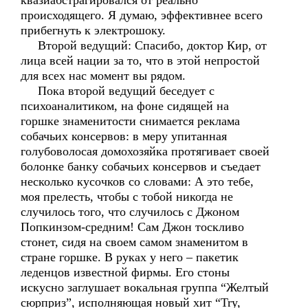
квазиабстрагировался от реально
происходящего. Я думаю, эффективнее всего
прибегнуть к электрошоку.
Второй ведущий: Спасибо, доктор Кир, от
лица всей нации за то, что в этой непростой
для всех нас момент вы рядом.
Пока второй ведущий беседует с
психоаналитиком, на фоне сидящей на
горшке знаменитости снимается реклама
собачьих консервов: в меру упитанная
голубоволосая домохозяйка протягивает своей
болонке банку собачьих консервов и съедает
несколько кусочков со словами: А это тебе,
моя прелесть, чтобы с тобой никогда не
случилось того, что случилось с Джоном
Попкинзом-средним! Сам Джон тоскливо
стонет, сидя на своем самом знаменитом в
стране горшке. В руках у него – пакетик
леденцов известной фирмы. Его стоны
искусно заглушает вокальная группа “Желтый
сюрприз”, исполняющая новый хит “Try,