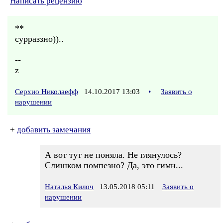
Написать рецензию
**
сурраззно))..
--
z
Серхио Николаефф
14.10.2017 13:03
•
Заявить о
нарушении
+
добавить замечания
А вот тут не поняла. Не глянулось?
Слишком помпезно? Да, это гимн...
Наталья Килоч
13.05.2018 05:11
Заявить о
нарушении