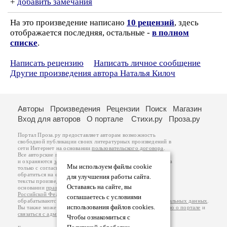
+
добавить замечания
На это произведение написано
10 рецензий
, здесь
отображается последняя, остальные -
в полном
списке
.
Написать рецензию
Написать личное сообщение
Другие произведения автора Наталья Килоч
Авторы
Произведения
Рецензии
Поиск
Магазин
Вход для авторов
О портале
Стихи.ру
Проза.ру
Портал Проза.ру предоставляет авторам возможность
свободной публикации своих литературных произведений в
сети Интернет на основании
пользовательского договора
.
Все авторские права на произведения принадлежат авторам
и охраняются
законом
. Перепечатка произведений возможна
Мы используем файлы cookie
только с согласия его автора, к которому вы можете
обратиться на его авторской странице. Ответственность за
для улучшения работы сайта.
тексты произведений авторы несут самостоятельно на
Оставаясь на сайте, вы
основании
правил публикации
и
законодательства
Российской Федерации
. Данные пользователей
соглашаетесь с условиями
обрабатываются на основании
Политики обработки персональных данных
.
использования файлов cookies.
Вы также можете посмотреть более подробную
информацию о портале
и
связаться с администрацией
.
Чтобы ознакомиться с