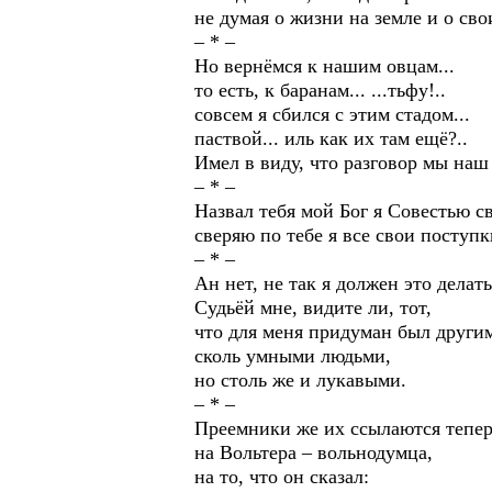
не думая о жизни на земле и о сво
– * –
Но вернёмся к нашим овцам...
то есть, к баранам... ...тьфу!..
совсем я сбился с этим стадом...
паствой... иль как их там ещё?..
Имел в виду, что разговор мы на
– * –
Назвал тебя мой Бог я Совестью с
сверяю по тебе я все свои поступк
– * –
Ан нет, не так я должен это делать
Судьёй мне, видите ли, тот,
что для меня придуман был други
сколь умными людьми,
но столь же и лукавыми.
– * –
Преемники же их ссылаются тепе
на Вольтера – вольнодумца,
на то, что он сказал: