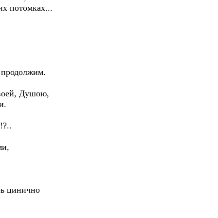
их потомках...
ш продолжим.
воей, Душою,
и.
!?..
ми,
рь цинично