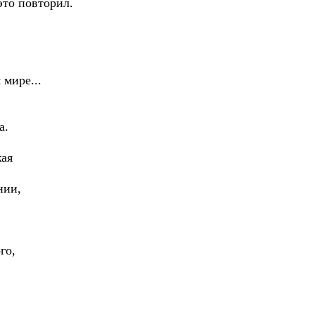
это повторил.
 мире...
а.
жая
нии,
,
го,