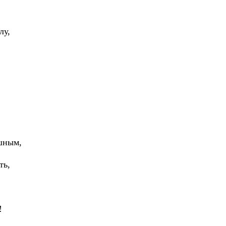
лу,
ашным,
ть,
!