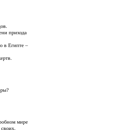
дов.
ени прихода
о в Египте –
ертв.
оры?
гробном мире
 своих,