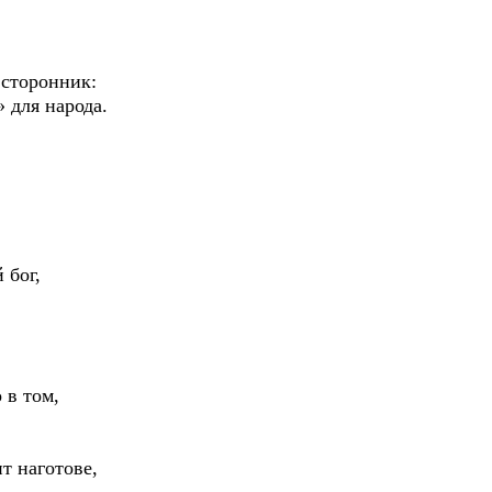
 сторонник:
 для народа.
 бог,
 в том,
ит наготове,