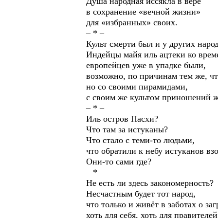
Душа народная иссякла в вере
в сохранение «вечной жизни»
для «избранных» своих.
– * –
Культ смерти был и у других наро
Индейцы майя иль ацтеки ко врем
европейцев уже в упадке были,
возможно, по причинам тем же, чт
но со своими пирамидами,
с своим же культом приношений ж
– * –
Иль остров Пасхи?
Что там за истуканы?
Что стало с теми-то людьми,
что обратили к небу истуканов вз
Они-то сами где?
– * –
Не есть ли здесь закономерность?
Несчастным будет тот народ,
что только и живёт в заботах о за
хоть для себя, хоть для правителей