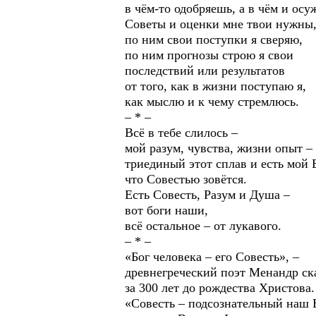
в чём-то одобряешь, а в чём и осу
Советы и оценки мне твои нужны,
по ним свои поступки я сверяю,
по ним прогнозы строю я свои
последствий или результатов
от того, как в жизни поступаю я,
как мыслю и к чему стремлюсь.
– * –
Всё в тебе слилось –
мой разум, чувства, жизни опыт –
триединый этот сплав и есть мой Б
что Совестью зовётся.
Есть Совесть, Разум и Душа –
вот боги наши,
всё остальное – от лукавого.
– * –
«Бог человека – его Совесть», –
древнегреческий поэт Менандр ск
за 300 лет до рождества Христова.
«Совесть – подсознательный наш Б