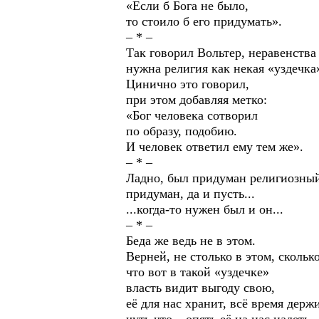
«Если б Бога не было,
то стоило б его придумать».
– * –
Так говорил Вольтер, неравенства
нужна религия как некая «уздечка»
Цинично это говорил,
при этом добавляя метко:
«Бог человека сотворил
по образу, подобию.
И человек ответил ему тем же».
– * –
Ладно, был придуман религиозный
придуман, да и пусть...
...когда-то нужен был и он...
– * –
Беда же ведь не в этом.
Верней, не столько в этом, сколько
что вот в такой «уздечке»
власть видит выгоду свою,
её для нас хранит, всё время держ