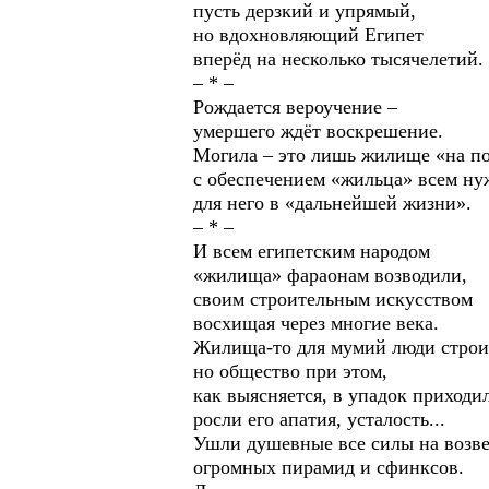
пусть дерзкий и упрямый,
но вдохновляющий Египет
вперёд на несколько тысячелетий.
– * –
Рождается вероучение –
умершего ждёт воскрешение.
Могила – это лишь жилище «на по
с обеспечением «жильца» всем н
для него в «дальнейшей жизни».
– * –
И всем египетским народом
«жилища» фараонам возводили,
своим строительным искусством
восхищая через многие века.
Жилища-то для мумий люди строи
но общество при этом,
как выясняется, в упадок приходи
росли его апатия, усталость...
Ушли душевные все силы на возв
огромных пирамид и сфинксов.