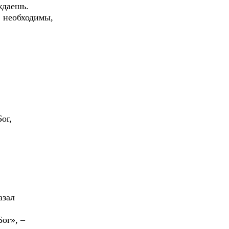
ждаешь.
 необходимы,
ог,
азал
ог», –