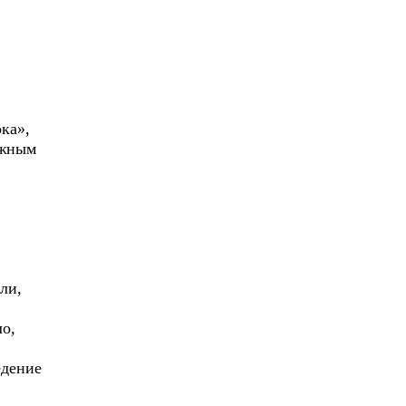
ка»,
ужным
ли,
ло,
едение