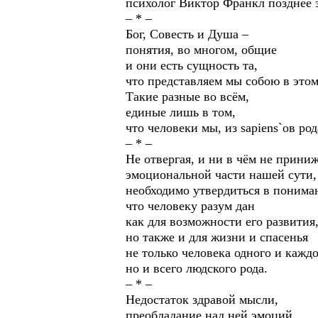
психолог Виктор Франкл позднее 
– * –
Бог, Совесть и Душа –
понятия, во многом, общие
и они есть сущность та,
что представляем мы собою в этом
Такие разные во всём,
единые лишь в том,
что человеки мы, из sapiens`ов род
– * –
Не отвергая, и ни в чём не прини
эмоциональной части нашей сути,
необходимо утвердиться в понима
что человеку разум дан
как для возможности его развития
но также и для жизни и спасенья
не только человека одного и каждо
но и всего людского рода.
– * –
Недостаток здравой мысли,
преобладание над ней эмоций