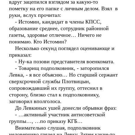
вдруг зацепился взглядом за какую-то
пометку на его папке с личным делом. Взял в
руки, вслух прочитал:
- Истомин, кандидат в члены КПСС,
образование среднее, сотрудник районной
газеты, здоровье отличное… Ничего не
понимаю. Кто Истомин?
Несколько секунд поглядел оценивающе и
приказал:
- Ну-ка позови представителя военкомата.
- Товарищ подполковник, - заторопился
Левка, - я все объясню… Но старший сержант
сверхсрочной службы Плотвицын,
сопровождавший их группу, оттеснил в
сторону, близко стал к подполковнику,
заговорил вполголоса.
До Левкиных ушей донесли обрывки фраз:
- …активный участник антисоветской
группы…, …по приказу КГБ…
Внимательно слушая, подполковник
недоверчиво глядел на Левку. Затем какие-то