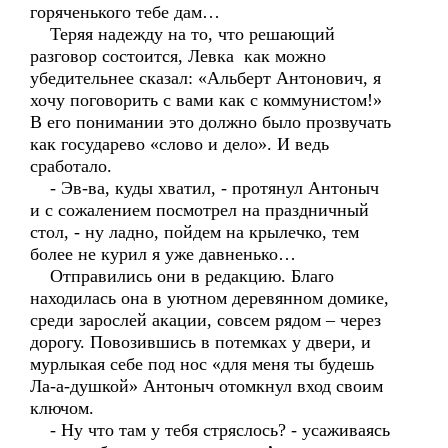
горяченького тебе дам…
Теряя надежду на то, что решающий
разговор состоится, Левка как можно
убедительнее сказал: «Альберт Антонович, я
хочу поговорить с вами как с коммунистом!»
В его понимании это должно было прозвучать
как государево «слово и дело». И ведь
сработало.
- Эв-ва, куды хватил, - протянул Антоныч
и с сожалением посмотрел на праздничный
стол, - ну ладно, пойдем на крылечко, тем
более не курил я уже давненько…
Отправились они в редакцию. Благо
находилась она в уютном деревянном домике,
среди зарослей акации, совсем рядом – через
дорогу. Повозившись в потемках у двери, и
мурлыкая себе под нос «для меня ты будешь
Ла-а-душкой» Антоныч отомкнул вход своим
ключом.
- Ну что там у тебя стряслось? - усаживаясь