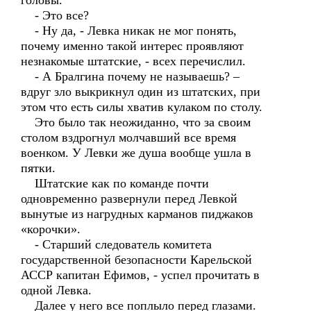
головы.
- Это все?
- Ну да, - Левка никак не мог понять,
почему именно такой интерес проявляют
незнакомые штатские, - всех перечислил.
- А Бралгина почему не называешь? –
вдруг зло выкрикнул один из штатских, при
этом что есть силы хватив кулаком по столу.
Это было так неожиданно, что за своим
столом вздрогнул молчавший все время
военком. У Левки же душа вообще ушла в
пятки.
Штатские как по команде почти
одновременно развернули перед Левкой
вынутые из нагрудных карманов пиджаков
«корочки».
- Старший следователь комитета
государственной безопасности Карельской
АССР капитан Ефимов, - успел прочитать в
одной Левка.
Далее у него все поплыло перед глазами.