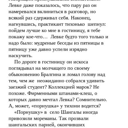
Левке даже показалось, что пару раз он
намеревался вклиниться в разговор, но
всякий раз сдерживал себя. Наконец,
нагнувшись, практикант тихонько шепнул:
пойдем лучше ко мне в гостиницу, я тебе
покажу кое-что… Левке будто того только и
надо было: мудреные беседы из пятницы в
пятницу уже давно успели изрядно
наскучить.
По дороге в гостиницу он искоса
поглядывал на молчащего по своему
обыкновению Бралгина и ломал голову над
тем, чем же неожиданно собрался удивить
заезжий студент? Коллекцией марок? Не
похоже. Фирменными штанами-клеш, о
которых давно мечтал Левка? Сомнительно.
А, может, «порнушка» у тихони водится?
«Порнушку» в село Шангалы иногда
привозили мореманы. Так прозвали
шангальских парней, окончивших