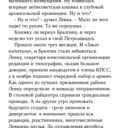
малейшего возмущения. Ну появилась
впервые антисоветская книжка в глубокой
архангельской провинции. Ну и что?
- Ну и что? - думал Левка. – Мало ли чего
ходит по рукам. Та же порнушка…
Книжку он вернул Бралгину, и через
неделю тот уехал в свой Петрозаводск.
Прошло около трех месяцев. И «Закат
капитала», и Бралгин стали забываться.
Левку, секретаря комсомольской организации
редакции и типографии, оказав большое
доверие, приняли кандидатом в члены КПСС,
а в ноябре подошел очередной набор в армию.
Как одного из лучших призывников района
Левку определили в команду пограничников.
В столовой райцентра справили грандиозные
проводы. А на другое утро провожать
будущего солдата - грозу шпионов и
диверсантов в военкомат пришла вся
редакция, родственники, многочисленные
Левкины друзья. До отправления автобуса