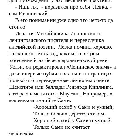
для прохождения у нас месячной практики.
- Ишь ты, - поразился про себя Левка, -
сам Ивановский…
В его понимании уже одно это чего-то да
стоило!
Игнатия Михайловича Ивановского,
ленинградского писателя и переводчика
английской поэзии, Левка помнил хорошо.
Несколько лет назад, каким-то ветром
занесенный на берега архангельской реки
Устьи, он редактировал «Ленинское знамя» и
даже впервые публиковал на его страницах
только что переведенные лично им сонеты
Шекспира или баллады Редьярда Киплинга,
автора знаменитого «Маугли». Например, о
маленьком индийце Сами:
-Хороший сахиб у Сами и умный,
Только больно дерется стеком.
Хороший сахиб у Сами и умный,
Только Сами не считает
человеком…