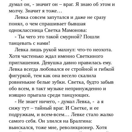
думал он, - значит он – враг. Я знаю об этом и
молчу. Значит я тоже…
Левка совсем запутался и даже не сразу
понял, о чем спрашивает бывшая
одноклассница Светка Мамонова:
- Ты чего это такой смурной? Пошли
танцевать с нами!
Левка лишь рукой махнул: что-то неохота.
Хотя частенько ждал именно Светкиного
приглашения. Девушка давно нравилась ему.
Левка всегда любовался ее стройной и гибкой
фигуркой, тем как она весело скалила
ровненькие белые зубки. Светка, будто забыв
обо всем, в такт музыке непринужденно и
изящно прыгала среди танцующих.
- Не знает ничего, - думал Левка, - а я
сижу тут – тайный враг. И Светке, и ее
подружкам, и всем-всем… Левке стало жалко
самого себя. Он злился на Бралгина:
выискался, тоже мне, революционер. Хотя