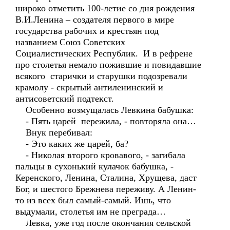
широко отметить 100-летие со дня рождения
В.И.Ленина – создателя первого в мире
государства рабочих и крестьян под
названием Союз Советских
Социалистических Республик. И в рефрене
про столетья немало пожившие и повидавшие
всякого старички и старушки подозревали
крамолу - скрытый антиленинский и
антисоветский подтекст.
Особенно возмущалась Левкина бабушка:
- Пять царей пережила, - повторяла она…
Внук перебивал:
- Это каких же царей, ба?
- Николая второго кровавого, - загибала
пальцы в сухонький кулачок бабушка, -
Керенского, Ленина, Сталина, Хрущева, даст
Бог, и шестого Брежнева переживу. А Ленин-
то из всех был самый-самый. Ишь, что
выдумали, столетья им не преграда…
Левка, уже год после окончания сельской