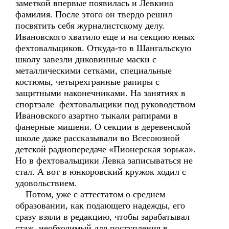
заметкой впервые появилась и Левкина
фамилия. После этого он твердо решил
посвятить себя журналистскому делу.
Ивановского хватило еще и на секцию юных
фехтовальщиков. Откуда-то в Шангальскую
школу завезли диковинные маски с
металлическими сетками, специальные
костюмы, четырехгранные рапиры с
защитными наконечниками. На занятиях в
спортзале фехтовальщики под руководством
Ивановского азартно тыкали рапирами в
фанерные мишени. О секции в деревенской
школе даже рассказывали во Всесоюзной
детской радиопередаче «Пионерская зорька».
Но в фехтовальщики Левка записываться не
стал. А вот в юнкоровский кружок ходил с
удовольствием.
Потом, уже с аттестатом о среднем
образовании, как подающего надежды, его
сразу взяли в редакцию, чтобы зарабатывал
стаж, необходимый для поступления в