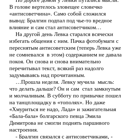
По дороге домой у Левки путались мысли.
В голове вертелось зловещее словечко
«антисоветчина». Само собой сложился
вывод: Бралгин подпал под чье-то вредное
влияние и сам стал антисоветчиком…
На другой день Левка старался всячески
избегать общения с ним. Пачка фотобумаги с
переснятым антисоветским (теперь Левка уже
не сомневался в этом) содержанием не давала
покоя. Он снова и снова внимательно
перечитывал текст, всякий раз надолго
задумываясь над прочитанным.
…Прошла неделя. Левку мучила мысль:
что делать дальше? Он и сам стал замкнутым
и молчаливым. В субботу по привычке пошел
на танцплощадку в «тополях». Но даже
«Хмуриться не надо, Лада» и зажигательная
«Бала-бала» болгарского певца Эмила
Димитрова не смогли поднять паршивого
настроения.
- Бралгин связался с антисоветчиками, -