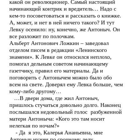
какой он революционер. Самый настоящий
начинающий контрик и вредитель… Надо с
кем-то посоветоваться и рассказать о книжке.
А, может, и нет в ней ничего такого? И тут
Левку осенило: ну, конечно, же Антоныч. Он
все разложит по полочкам.
Альберт Антонович Ложкин – заведовал
отделом писем в редакции «Ленинского
знамени». К Левке он относился неплохо,
помогал дельным советом начинающему
газетчику, правил его материалы. Да и
поговорить с Антонычем можно было обо
всем на свете. Доверял ему Левка больше, чем
кому-либо другому…
…В двери дома, где жил Антоныч,
пришлось стучаться довольно долго. Наконец
послышался недовольный голос разбуженной
матери Антоныча: «Кого это там носит
нелегкая по ночам?»
- Да я это, Калерья Ананьевна, мне
Антоныч нужен по срочному делу…