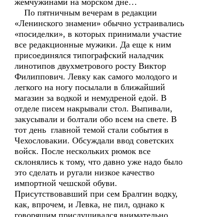
жемчужинами на морском дне…
По пятничным вечерам в редакции
«Ленинского знамени» обычно устраивались
«посиделки», в которых принимали участие
все редакционные мужики. Да еще к ним
присоединялся типографский наладчик
линотипов двухметрового росту Виктор
Филиппович. Левку как самого молодого и
легкого на ногу посылали в ближайший
магазин за водкой и немудреной едой. В
отделе писем накрывали стол. Выпивали,
закусывали и болтали обо всем на свете. В
тот день главной темой стали события в
Чехословакии. Обсуждали ввод советских
войск. После нескольких рюмок все
склонялись к тому, что давно уже надо было
это сделать и ругали низкое качество
импортной чешской обуви.
Присутствовавший при сем Бралгин водку,
как, впрочем, и Левка, не пил, однако к
говорящим прислушивался внимательно.