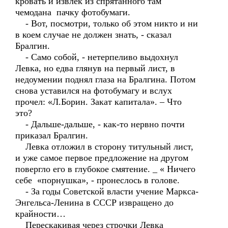
кровать и извлек из спрятанного там
чемодана пачку фотобумаги.
- Вот, посмотри, только об этом никто и ни
в коем случае не должен знать, - сказал
Бралгин.
- Само собой, - нетерпеливо выдохнул
Левка, но едва глянув на первый лист, в
недоумении поднял глаза на Бралгина. Потом
снова уставился на фотобумагу и вслух
прочел: «Л.Борин. Закат капитала». – Что
это?
- Дальше-дальше, - как-то нервно почти
приказал Бралгин.
Левка отложил в сторону титульный лист,
и уже самое первое предложение на другом
повергло его в глубокое смятение. _ « Ничего
себе «порнушка», - пронеслось в голове.
- За годы Советской власти учение Маркса-
Энгельса-Ленина в СССР извращено до
крайности…
Перескакивая через строчки Левка