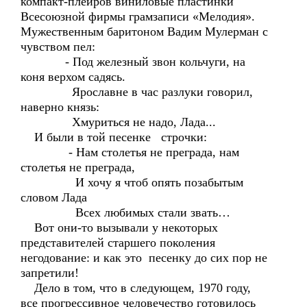
компакт-плейров виниловые пластинки
Всесоюзной фирмы грамзаписи «Мелодия».
Мужественным баритоном Вадим Мулерман с
чувством пел:
- Под железный звон кольчуги, на
коня верхом садясь.
Ярославне в час разлуки говорил,
наверно князь:
Хмуриться не надо, Лада...
И были в той песенке строчки:
- Нам столетья не преграда, нам
столетья не преграда,
И хочу я чтоб опять позабытым
словом Лада
Всех любимых стали звать…
Вот они-то вызывали у некоторых
представителей старшего поколения
негодование: и как это песенку до сих пор не
запретили!
Дело в том, что в следующем, 1970 году,
все прогрессивное человечество готовилось