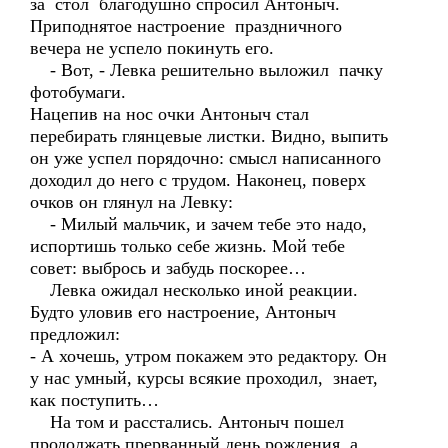
за стол благодушно спросил Антоныч.
Приподнятое настроение праздничного
вечера не успело покинуть его.
- Вот, - Левка решительно выложил пачку
фотобумаги.
Нацепив на нос очки Антоныч стал
перебирать глянцевые листки. Видно, выпить
он уже успел порядочно: смысл написанного
доходил до него с трудом. Наконец, поверх
очков он глянул на Левку:
- Милый мальчик, и зачем тебе это надо,
испортишь только себе жизнь. Мой тебе
совет: выбрось и забудь поскорее…
Левка ожидал несколько иной реакции.
Будто уловив его настроение, Антоныч
предложил:
- А хочешь, утром покажем это редактору. Он
у нас умный, курсы всякие проходил, знает,
как поступить…
На том и расстались. Антоныч пошел
продолжать прерванный день рождения, а