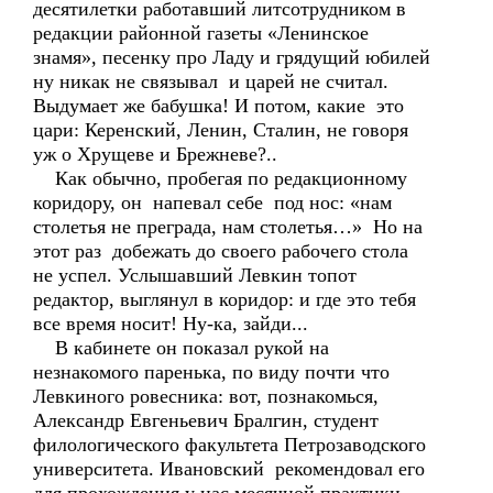
десятилетки работавший литсотрудником в
редакции районной газеты «Ленинское
знамя», песенку про Ладу и грядущий юбилей
ну никак не связывал и царей не считал.
Выдумает же бабушка! И потом, какие это
цари: Керенский, Ленин, Сталин, не говоря
уж о Хрущеве и Брежневе?..
Как обычно, пробегая по редакционному
коридору, он напевал себе под нос: «нам
столетья не преграда, нам столетья…» Но на
этот раз добежать до своего рабочего стола
не успел. Услышавший Левкин топот
редактор, выглянул в коридор: и где это тебя
все время носит! Ну-ка, зайди...
В кабинете он показал рукой на
незнакомого паренька, по виду почти что
Левкиного ровесника: вот, познакомься,
Александр Евгеньевич Бралгин, студент
филологического факультета Петрозаводского
университета. Ивановский рекомендовал его