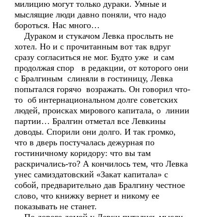
милицию могут только дураки. Умные и
мыслящие люди давно поняли, что надо
бороться. Нас много…
Дураком и стукачом Левка прослыть не
хотел. Но и с прочитанным вот так вдруг
сразу согласиться не мог. Будто уже и сам
продолжая спор в редакции, от которого они
с Бралгиным слиняли в гостиницу, Левка
попытался горячо возражать. Он говорил что-
то об интернациональном долге советских
людей, происках мирового капитала, о линии
партии… Бралгин отметал все Левкины
доводы. Спорили они долго. И так громко,
что в дверь постучалась дежурная по
гостиничному коридору: что вы там
раскричались-то? А кончилось тем, что Левка
унес самиздатовский «Закат капитала» с
собой, предварительно дав Бралгину честное
слово, что книжку вернет и никому ее
показывать не станет.