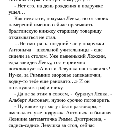
- Нет его, на день рождения к подружке
ушел…
Как некстати, подумал Левка, но от своих
намерений именно сейчас предъявить
бралгинскую книжку старшему товарищу
отказываться не стал.
…Не смотря на поздний час у подружки
Антоныча – школьной учительницы - еще
сидели за столом. Уже пьяненький Ложкин,
едва завидев Левку, гостеприимно
воскликнул: «А вот и Левушка наш заявился!
Ну-ка, за Риммино здоровье запеканочки,
водку-то тебе еще рановато…» И он
потянулся к графинчику.
- Да не за этим я совсем, - буркнул Левка, -
Альберт Антоныч, нужно срочно поговорить.
- Ну какие тут могут быть разговоры, -
вмешалась уже подружка Антоныча и бывшая
Левкина математичка Римма Дмитриевна, -
садись-садись Левушка за стол, сейчас