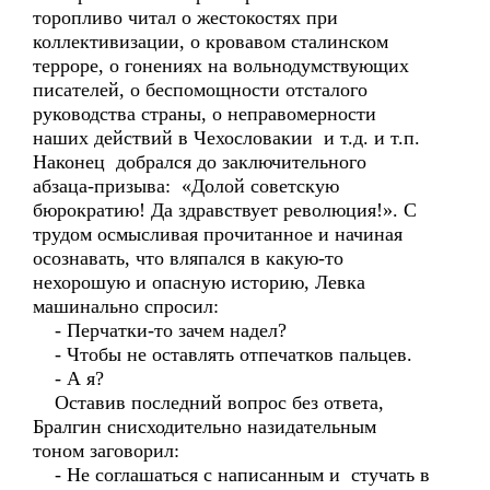
торопливо читал о жестокостях при
коллективизации, о кровавом сталинском
терроре, о гонениях на вольнодумствующих
писателей, о беспомощности отсталого
руководства страны, о неправомерности
наших действий в Чехословакии и т.д. и т.п.
Наконец добрался до заключительного
абзаца-призыва: «Долой советскую
бюрократию! Да здравствует революция!». С
трудом осмысливая прочитанное и начиная
осознавать, что вляпался в какую-то
нехорошую и опасную историю, Левка
машинально спросил:
- Перчатки-то зачем надел?
- Чтобы не оставлять отпечатков пальцев.
- А я?
Оставив последний вопрос без ответа,
Бралгин снисходительно назидательным
тоном заговорил:
- Не соглашаться с написанным и стучать в