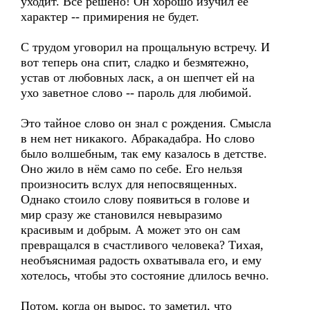
уходит. Всё решено! Он хорошо изучил ее
характер -- примирения не будет.
С трудом уговорил на прощальную встречу. И
вот теперь она спит, сладко и безмятежно,
устав от любовных ласк, а он шепчет ей на
ухо заветное слово -- пароль для любимой.
Это тайное слово он знал с рождения. Смысла
в нем нет никакого. Абракадабра. Но слово
было волшебным, так ему казалось в детстве.
Оно жило в нём само по себе. Его нельзя
произносить вслух для непосвященных.
Однако стоило слову появиться в голове и
мир сразу же становился невыразимо
красивым и добрым. А может это он сам
превращался в счастливого человека? Тихая,
необъяснимая радость охватывала его, и ему
хотелось, чтобы это состояние длилось вечно.
Потом, когда он вырос, то заметил, что