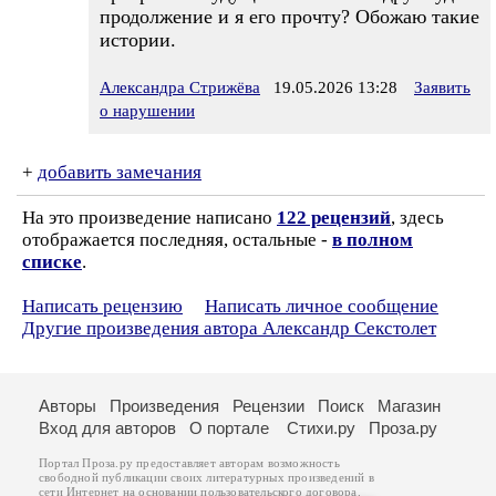
продолжение и я его прочту? Обожаю такие
истории.
Александра Стрижёва
19.05.2026 13:28
Заявить
о нарушении
+
добавить замечания
На это произведение написано
122 рецензий
, здесь
отображается последняя, остальные -
в полном
списке
.
Написать рецензию
Написать личное сообщение
Другие произведения автора Александр Секстолет
Авторы
Произведения
Рецензии
Поиск
Магазин
Вход для авторов
О портале
Стихи.ру
Проза.ру
Портал Проза.ру предоставляет авторам возможность
свободной публикации своих литературных произведений в
сети Интернет на основании
пользовательского договора
.