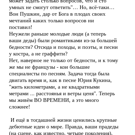
может задать столько вопросов, что и сто
умных не смогут ответить"… Но, всё-таки…
Вон Пушкин, дар от Бога в плодах своих
мечтаний каких только вопросов ни
поставил!
Неужели раньше молодые люди (а теперь
ваши деды) были романтиками из-за большей
бедности? Отсюда и походы, и поэты, и песни
у костра, а не граффити?
Нет, наверное не только от бедности, и к тому
же мы не французы - кои большие
специалисты по песням. Задача тогда была
двигать время и, как в песне Юрия Кукина,
"жить километрами, а не квадратными
метрами ... расстоянья и ветры ценя". Теперь
мы живём ВО ВРЕМЕНИ, а это много
сложнее!
И ещё в тогдашней жизни ценились крупные
дебютные идеи о мире. Правда, ваши прадеды
(на сцене, как известно, четыре поколения),