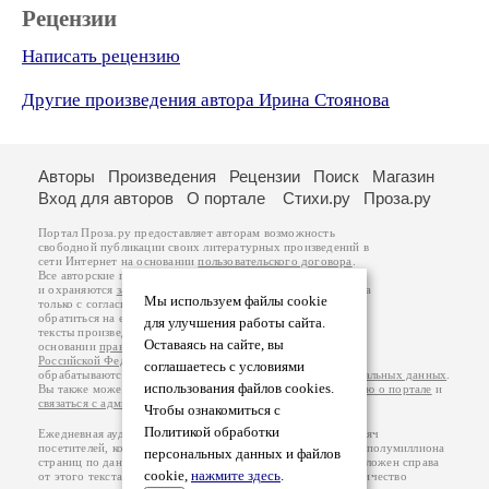
Рецензии
Написать рецензию
Другие произведения автора Ирина Стоянова
Авторы
Произведения
Рецензии
Поиск
Магазин
Вход для авторов
О портале
Стихи.ру
Проза.ру
Портал Проза.ру предоставляет авторам возможность
свободной публикации своих литературных произведений в
сети Интернет на основании
пользовательского договора
.
Все авторские права на произведения принадлежат авторам
и охраняются
законом
. Перепечатка произведений возможна
Мы используем файлы cookie
только с согласия его автора, к которому вы можете
обратиться на его авторской странице. Ответственность за
для улучшения работы сайта.
тексты произведений авторы несут самостоятельно на
Оставаясь на сайте, вы
основании
правил публикации
и
законодательства
Российской Федерации
. Данные пользователей
соглашаетесь с условиями
обрабатываются на основании
Политики обработки персональных данных
.
использования файлов cookies.
Вы также можете посмотреть более подробную
информацию о портале
и
связаться с администрацией
.
Чтобы ознакомиться с
Политикой обработки
Ежедневная аудитория портала Проза.ру – порядка 100 тысяч
посетителей, которые в общей сумме просматривают более полумиллиона
персональных данных и файлов
страниц по данным счетчика посещаемости, который расположен справа
cookie,
нажмите здесь
.
от этого текста. В каждой графе указано по две цифры: количество