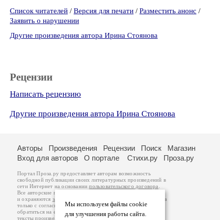
Список читателей
/
Версия для печати
/
Разместить анонс
/
Заявить о нарушении
Другие произведения автора Ирина Стоянова
Рецензии
Написать рецензию
Другие произведения автора Ирина Стоянова
Авторы
Произведения
Рецензии
Поиск
Магазин
Вход для авторов
О портале
Стихи.ру
Проза.ру
Портал Проза.ру предоставляет авторам возможность
свободной публикации своих литературных произведений в
сети Интернет на основании
пользовательского договора
.
Все авторские права на произведения принадлежат авторам
и охраняются
законом
. Перепечатка произведений возможна
Мы используем файлы cookie
только с согласия его автора, к которому вы можете
обратиться на его авторской странице. Ответственность за
для улучшения работы сайта.
тексты произведений авторы несут самостоятельно на