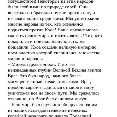
могуществом! Некоторые из этих народов
были злобными по природе своей. Они
восстали и обратили оружие против нас, и
началась война среди звезд. Мы уничтожили
многие народы из тех, кто осмелился
подняться против Кхоа! Наше оружие могло
сжигать целые миры и гасить звезды! Тех, кто
покорился и признал нашу власть, мы
пощадили. Кхоа создали великую империю,
пред властью которой склонились множество
миров и народов.
– Минули целые эпохи. И вот из
неизведанных глубин Великой Бездны явился
Враг. Это был народ, намного более
могущественный, нежели мы сами. Враг,
подобно саранче, двигался от мира к миру,
уничтожая все на своем пути. Мы сражались
отчаянно, но Враг был слишком могуч
– Ваш мир, был случайно обнаружен одним
из наших исследовательских небесных
кораблей незадолго до начала Последней