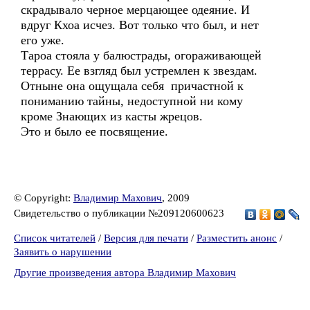
скрадывало черное мерцающее одеяние. И
вдруг Кхоа исчез. Вот только что был, и нет
его уже.
Тароа стояла у балюстрады, огораживающей
террасу. Ее взгляд был устремлен к звездам.
Отныне она ощущала себя причастной к
пониманию тайны, недоступной ни кому
кроме Знающих из касты жрецов.
Это и было ее посвящение.
© Copyright:
Владимир Махович
, 2009
Свидетельство о публикации №209120600623
Список читателей
/
Версия для печати
/
Разместить анонс
/
Заявить о нарушении
Другие произведения автора Владимир Махович