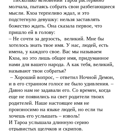
Несколько мгновений Тароа растерянно
молчала, пытаясь собрать свои разбегающиеся
мысли. Кхоа терпеливо ждал, и это
подстегнуло девушку: нельзя заставлять
божество ждать. Она сказала первое, что
пришло ей в голову:
– Не сочти за дерзость, великий. Мне бы
хотелось знать твое имя. У нас, людей, есть
имена, у каждого свое. Вас мы называем
Кхоа, но это лишь общее имя, придуманное
нами для вашего народа. А как тебя, великий,
называют твои собратья?
– Хороший вопрос, – ответил Ночной Демон,
и в его странном голосе не было удивления. –
Давно нам не задавали его. Со времен, когда
еще не появились на свет родители твоих
родителей. Наше настоящее имя не
произносимо на языке людей, но если ты
хочешь его услышать – изволь!
И Тароа услышала длинную серию
отрывистых щелчков и скрипов.