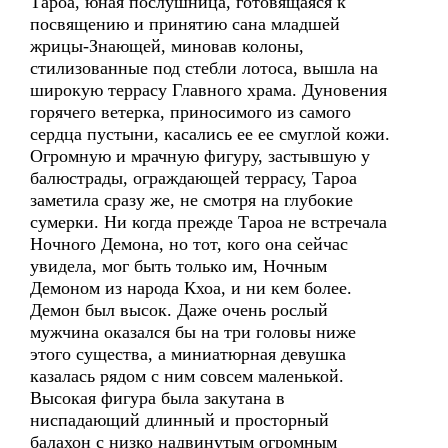
Тароа, юная послушница, готовящаяся к
посвящению и принятию сана младшей
жрицы-Знающей, миновав колоны,
стилизованные под стебли лотоса, вышла на
широкую террасу Главного храма. Дуновения
горячего ветерка, приносимого из самого
сердца пустыни, касались ее ее смуглой кожи.
Огромную и мрачную фигуру, застывшую у
балюстрады, ограждающей террасу, Тароа
заметила сразу же, не смотря на глубокие
сумерки. Ни когда прежде Тароа не встречала
Ночного Демона, но тот, кого она сейчас
увидела, мог быть только им, Ночным
Демоном из народа Кхоа, и ни кем более.
Демон был высок. Даже очень рослый
мужчина оказался бы на три головы ниже
этого существа, а миниатюрная девушка
казалась рядом с ним совсем маленькой.
Высокая фигура была закутана в
ниспадающий длинный и просторный
балахон с низко надвинутым огромным