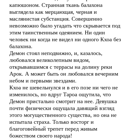
капюшоном. Странная ткань балахона
выглядела как мерцающая, черная и
маслянистая субстанция. Совершенно
невозможно было угадать что скрывается под
этим таинственным одеянием. Ни один
человек ни когда не видел ни одного Кхоа без
балахона.
Демон стоял неподвижно, и, казалось,
любовался великолепным видом,
открывавшимся с террасы на долину реки
Арок. А может быть он любовался вечерним
небом и первыми звездами.
Кхоа не шевельнулся и в его позе ни чего не
изменилось, но вдруг Тароа ощутила, что
Демон пристально смотрит на нее. Девушка
почти физически ощущала давящий взгляд
этого могущественного существа, но она не
испытала страха. Только восторг и
благоговейный трепет перед живым
божеством своего народа!