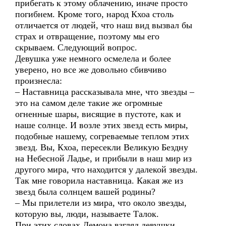
прибегать к этому облачению, иначе просто
погибнем. Кроме того, народ Кхоа столь
отличается от людей, что наш вид вызвал бы
страх и отвращение, поэтому мы его
скрываем. Следующий вопрос.
Девушка уже немного осмелела и более
уверено, но все же довольно сбивчиво
произнесла:
– Наставница рассказывала мне, что звезды –
это на самом деле такие же огромные
огненные шары, висящие в пустоте, как и
наше солнце. И возле этих звезд есть миры,
подобные нашему, согреваемые теплом этих
звезд. Вы, Кхоа, пересекли Великую Бездну
на Небесной Ладье, и прибыли в наш мир из
другого мира, что находится у далекой звезды.
Так мне говорила наставница. Какая же из
звезд была солнцем вашей родины?
– Мы прилетели из мира, что около звезды,
которую вы, люди, называете Талок.
При этих словах Демона взгляд девушки