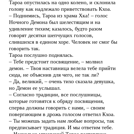
Тароа опустилась на одно колено, и склонила
голову как надлежало приветствовать Кхоа.
– Поднимись, Тароа из храма Хка! – голос
Ночного Демона был шелестящим и на
удивление тихим; казалось, будто разом
говорят десятки шепчущих голосов,
слившихся в едином хоре. Человек не смог бы
говорить так.
Тароа послушно поднялась.
– Тебе предстоит посвящение, – молвил
демон. – Твоя наставница велела тебе прийти
сюда, не объяснив для чего, не так ли?
– Да, великий, – очень тихо сказала девушка,
но Демон ее услышал.
– Согласно традиции, все послушницы,
которые готовятся к обряду посвящения,
сперва должны говорить с нами, – своим
повергающим в дрожь голосом ответил Кхоа.
– Ты можешь задать нам любые вопросы, так
предписывает традиция. И мы ответим тебе.