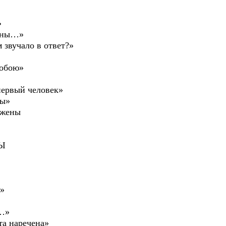
»
шины…»
 звучало в ответ?»
собою»
первый человек»
лы»
 жены
Ы
»
т…»
та наречена»