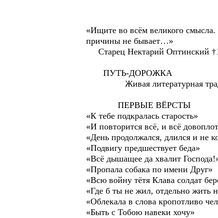
«Ищите во всём великого смысла. 
причины не бывает…»
Старец Нектарий Оптинский †
ПУТЬ-ДОРОЖКА
Живая литературная трад
ПЕРВЫЕ ВЁРСТЫ
«К тебе подкралась старость»
«И повторится всё, и всё довопло
«День продолжался, длился и не к
«Подвигу предшествует беда»
«Всё дышащее да хвалит Господа!
«Пропала собака по имени Друг»
«Всю войну тётя Клава солдат бер
«Где б ты не жил, отдельно жить 
«Облекала в слова кропотливо че
«Быть с Тобою навеки хочу»