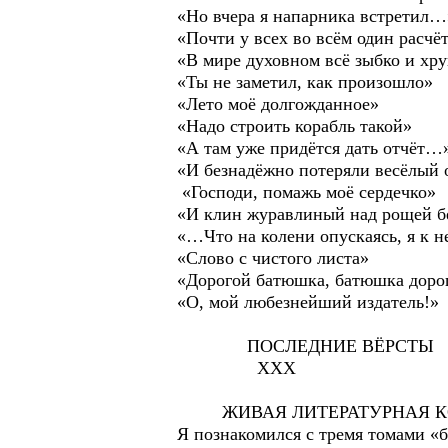
«Но вчера я напарника встретил…
«Почти у всех во всём один расчё
«В мире духовном всё зыбко и хр
«Ты не заметил, как произошло»
«Лето моё долгожданное»
«Надо строить корабль такой»
«А там уже придётся дать отчёт…
«И безнадёжно потеряли весёлый 
«Господи, помажь моё сердечко»
«И клин журавлиный над рощей б
«…Что на колени опускаясь, я к 
«Слово с чистого листа»
«Дорогой батюшка, батюшка доро
«О, мой любезнейший издатель!»
ПОСЛЕДНИЕ ВЁРСТЫ
ХХХ
ЖИВАЯ ЛИТЕРАТУРНАЯ К
Я познакомился с тремя томами «