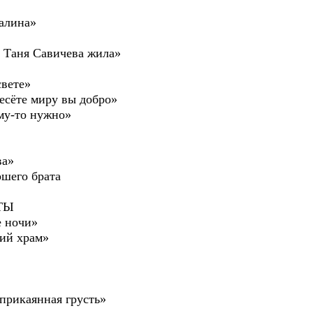
малина»
, Таня Савичева жила»
свете»
есёте миру вы добро»
ому-то нужно»
а»
его брата
ТЫ
е ночи»
жий храм»
еприкаянная грусть»