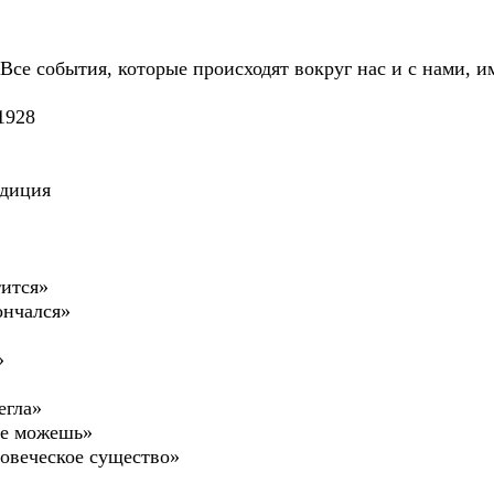
Все события, которые происходят вокруг нас и с нами, и
1928
иция
тится»
ончался»
»
егла»
не можешь»
ловеческое существо»