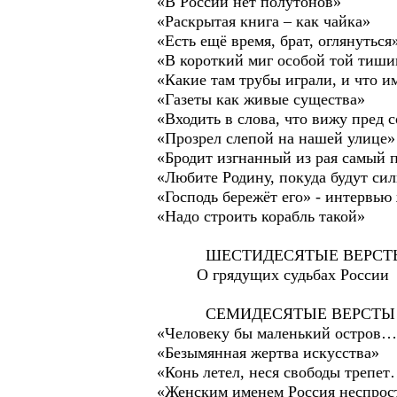
«В России нет полутонов»
«Раскрытая книга – как чайка»
«Есть ещё время, брат, оглянуться
«В короткий миг особой той ти
«Какие там трубы играли, и что им
«Газеты как живые существа»
«Входить в слова, что вижу пред 
«Прозрел слепой на нашей улице»
«Бродит изгнанный из рая самый 
«Любите Родину, покуда будут си
«Господь бережёт его» - интервью
«Надо строить корабль такой»
ШЕСТИДЕСЯТЫЕ ВЕРСТ
О грядущих судьбах России
СЕМИДЕСЯТЫЕ ВЕРСТЫ
«Человеку бы маленький остров…
«Безымянная жертва искусства»
«Конь летел, неся свободы трепе
«Женским именем Россия неспрос