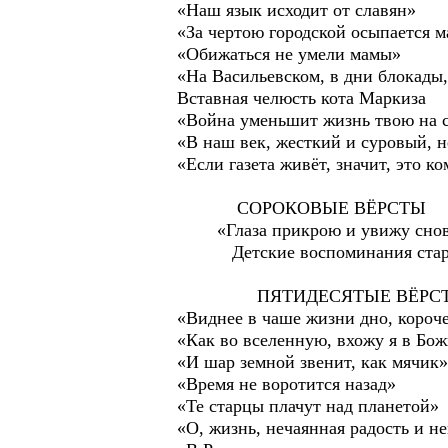
«Наш язык исходит от славян»
«За чертою городской осыпается 
«Обижаться не умели мамы»
«На Васильевском, в дни блокады
Вставная челюсть кота Маркиза
«Война уменьшит жизнь твою на 
«В наш век, жесткий и суровый, н
«Если газета живёт, значит, это к
СОРОКОВЫЕ ВЁРСТЫ
«Глаза прикрою и увижу снов
Детские воспоминания старш
ПЯТИДЕСЯТЫЕ ВЁРС
«Виднее в чаше жизни дно, короч
«Как во вселенную, вхожу я в Бо
«И шар земной звенит, как мячик»
«Время не воротится назад»
«Те старцы плачут над планетой»
«О, жизнь, нечаянная радость и н