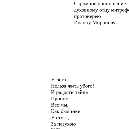
Скромное приношение
духовному отцу митрофо
протоиерею
Иоанну Миронову
У Бога
Нельзя жить убого!
И радости тайна
Проста:
Все мы,
Как былинки
У стога, -
За пазухою