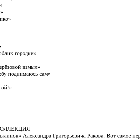
»
т»
упко»
»
облик городки»
ерёзовой взмыл»
небу поднимаюсь сам»
гой!»
ОЛЛЕКЦИЯ
былинок» Александра Григорьевича Ракова. Вот самое п