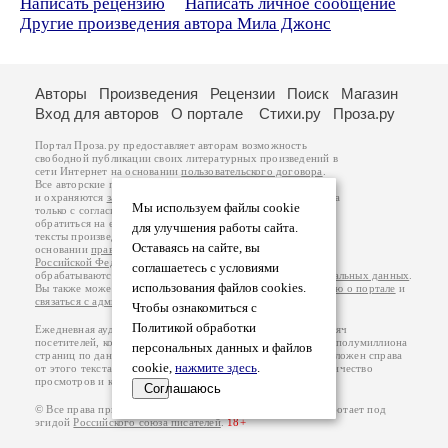
Написать рецензию
Написать личное сообщение
Другие произведения автора Мила Джонс
Авторы
Произведения
Рецензии
Поиск
Магазин
Вход для авторов
О портале
Стихи.ру
Проза.ру
Портал Проза.ру предоставляет авторам возможность
свободной публикации своих литературных произведений в
сети Интернет на основании
пользовательского договора
.
Все авторские права на произведения принадлежат авторам
и охраняются
законом
. Перепечатка произведений возможна
Мы используем файлы cookie
только с согласия его автора, к которому вы можете
обратиться на его авторской странице. Ответственность за
для улучшения работы сайта.
тексты произведений авторы несут самостоятельно на
Оставаясь на сайте, вы
основании
правил публикации
и
законодательства
Российской Федерации
. Данные пользователей
соглашаетесь с условиями
обрабатываются на основании
Политики обработки персональных данных
.
использования файлов cookies.
Вы также можете посмотреть более подробную
информацию о портале
и
связаться с администрацией
.
Чтобы ознакомиться с
Политикой обработки
Ежедневная аудитория портала Проза.ру – порядка 100 тысяч
посетителей, которые в общей сумме просматривают более полумиллиона
персональных данных и файлов
страниц по данным счетчика посещаемости, который расположен справа
cookie,
нажмите здесь
.
от этого текста. В каждой графе указано по две цифры: количество
просмотров и количество посетителей.
Соглашаюсь
© Все права принадлежат авторам, 2000-2026. Портал работает под
эгидой
Российского союза писателей
.
18+