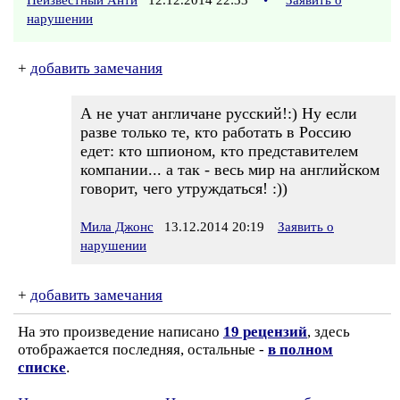
Неизвестный Анти
12.12.2014 22:33
•
Заявить о
нарушении
+
добавить замечания
А не учат англичане русский!:) Ну если
разве только те, кто работать в Россию
едет: кто шпионом, кто представителем
компании... а так - весь мир на английском
говорит, чего утруждаться! :))
Мила Джонс
13.12.2014 20:19
Заявить о
нарушении
+
добавить замечания
На это произведение написано
19 рецензий
, здесь
отображается последняя, остальные -
в полном
списке
.