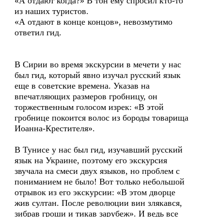
«А отдают когда?» В тон ему спросил кто-то
из наших туристов.
«А отдают в конце концов», невозмутимо
ответил гид.
В Сирии во время экскурсии в мечети у нас
был гид, который явно изучал русский язык
еще в советские времена. Указав на
впечатляющих размеров гробницу, он
торжественным голосом изрек: «В этой
гробнице покоится волос из бороды товарища
Иоанна-Крестителя».
В Тунисе у нас был гид, изучавший русский
язык на Украине, поэтому его экскурсия
звучала на смеси двух языков, но проблем с
пониманием не было! Вот только небольшой
отрывок из его экскурсии: «В этом дворце
жив султан. После революции вин злякався,
зибрав гроши и тикав зарубеж». И ведь все