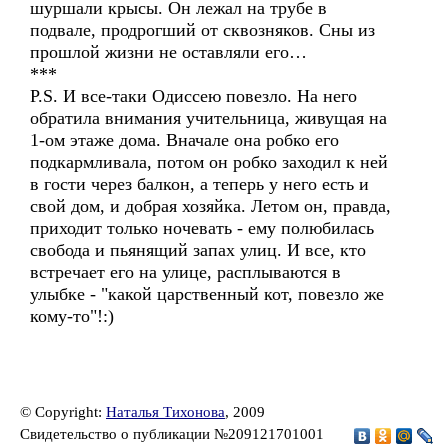
шуршали крысы. Он лежал на трубе в
подвале, продрогший от сквозняков. Сны из
прошлой жизни не оставляли его…
***
P.S. И все-таки Одиссею повезло. На него
обратила внимания учительница, живущая на
1-ом этаже дома. Вначале она робко его
подкармливала, потом он робко заходил к ней
в гости через балкон, а теперь у него есть и
свой дом, и добрая хозяйка. Летом он, правда,
приходит только ночевать - ему полюбилась
свобода и пьянящий запах улиц. И все, кто
встречает его на улице, расплываются в
улыбке - "какой царственный кот, повезло же
кому-то"!:)
© Copyright:
Наталья Тихонова
, 2009
Свидетельство о публикации №209121701001