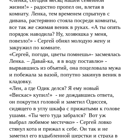
«Ленка, сегодня месяц нашей семейной
жизни!» - радостно пропел он, влетая в
комнату. Ленка, тем временем спрыгнув с
дивана, растерянно стояла посреди комнаты,
все так же сжимая веник в руках. «А ты опять
порядок наводила? Ну, хозяюшка у меня,
повезло!» - Сергей обнял молодую жену и
закружил по комнате.
«Сергей, погоди, цветы помнешь»- засмеялась
Ленка. – Давай-ка, я в воду поставлю» -
вырвавшись из объятий, она поцеловала мужа
и побежала за вазой, попутно закинув веник в
кладовку.
«Лен, а где Одик делся? Я ему новый
«Вискас» купил!» - не дождавшись ответа,
он покрутил головой и заметил Одиссея,
сидящего в углу шкафа с прижатыми к голове
ушами. «Ты чего туда забрался? Вот уж
выбрал любимое местечко» - Сергей ловко
стянул кота и прижал к себе. Он так и не
заметил его вздыбленной шерстки и страха в