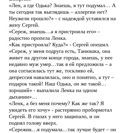
«Лен, а где Одька? Знаешь, я тут подумал… А
ты сегодня так выглядишь – аллергии нет?
Неужели прошло?» - с надеждой уставился на
жену Сергей.
«Сереж, знаешь…а я пристроила его» -
радостно пропела Ленка.
«Как пристроила? Куда?» - Сергей опешил.
«Сереж, у меня подруга есть, Танюшка, она
живет на другом конце города, знаешь, у нее
недавно муж умер…так я ей предложила – а
она согласилась тут же, тоскливо ей,
депрессия навалилась, оно и понятно, а тут –
подарок такой! Наш Одька, он же такой…
хороший» - выпалила Ленка на одном
дыхании»…
«Ленк, а без меня почему? Как же так? Я
увидеть его хочу» - растерянно пробормотал
Сергей. В глазах у него защипало, и он
поднял голову вверх.
«Сережик…я подумала…так лучше будет – он