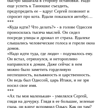
быстро зашагала в сторону остановки. Надо
еще успеть к Танюшке съездить,
предупредить ее – вдруг Сергей позвонит и
спросит про кота. Вдали показался автобус…
***
«Куда идти? Что делать?» - в голове Одиссея
проносилась тысяча мыслей. Он сидел
посреди улицы и дрожал от страха. Вдалеке
слышались человеческие голоса и горели окна
домов.
«Надо идти туда, где люди» - подумалось ему.
Он встал, отряхнулся, и неторопливо
направился к домам. Даже сейчас в нем
можно было заметить горделивую
неспешность, вальяжность и царственность.
Он ведь был Одиссей, царь Итаки, и не зря
носил свое имя.
***
«Ах ты моя маленькая» - умилялся Сергей,
глядя на дочурку. Глядя в ее большие, зеленые
глаза, он вдруг вспомнил Одьку. Как он там?