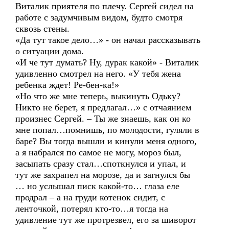
Виталик приятеля по плечу. Сергей сидел на
работе с задумчивым видом, будто смотря
сквозь стены.
«Да тут такое дело…» - он начал рассказывать
о ситуации дома.
«И че тут думать? Ну, дурак какой» - Виталик
удивленно смотрел на него. «У тебя жена
ребенка ждет! Ре-бен-ка!»
«Но что же мне теперь, выкинуть Одьку?
Никто не берет, я предлагал…» с отчаянием
произнес Сергей. – Ты же знаешь, как он ко
мне попал…помнишь, по молодости, гуляли в
баре? Вы тогда вышли и кинули меня одного,
а я набрался по самое не могу, мороз был,
засыпать сразу стал…споткнулся и упал, и
тут же захрапел на морозе, да и загнулся бы
… но услышал писк какой-то… глаза еле
продрал – а на груди котенок сидит, с
ленточкой, потерял кто-то…я тогда на
удивление тут же протрезвел, его за шиворот