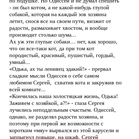
по подушке. Но Одиссей и не думал спешить
- он был котом, а не какой-нибудь глупой
собакой, которая на каждый зов хозяина
летит, снося все на своем пути, визжит от
радости, размахивает хвостом, и вообще
производит столько шума...
Ах уж эти глупые собаки… нет, как хорошо,
что он все-таки кот, да при том кот
породистый, красивый, пушистый, гордый,
умный...
«Одька, ах ты ленивец эдакий!» - прервал
сладкие мысли Одиссея о себе самом
любимом Сергей, схватив кота и закружив по
всей комнате...
«Кончилась наша холостяцкая жизнь, Одька!
Заживем с хозяйкой, а?!» - глаза Сергея
лучились неподдельным счастьем. Одиссей,
однако, не разделял радости хозяина, и
поэтому при первой же возможности с
коротким «мяу» вырвался из этой карусели и
запрыгнул повыше, на шкаф. Сергей