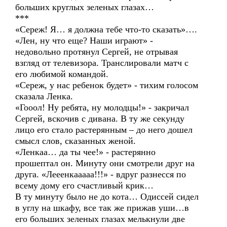
больших круглых зеленых глазах…
***
«Сереж! Я… я должна тебе что-то сказать»….
«Лен, ну что еще? Наши играют» -
недовольно протянул Сергей, не отрывая
взгляд от телевизора. Транслировали матч с
его любимой командой.
«Сереж, у нас ребенок будет» - тихим голосом
сказала Ленка.
«Гооол! Ну ребята, ну молодцы!» - закричал
Сергей, вскочив с дивана. В ту же секунду
лицо его стало растерянным – до него дошел
смысл слов, сказанных женой.
«Ленкаа… да ты чее!» - растерянно
прошептал он. Минуту они смотрели друг на
друга. «Лееенкааааа!!!» - вдруг разнесся по
всему дому его счастливый крик…
В ту минуту было не до кота… Одиссей сидел
в углу на шкафу, все так же прижав уши…в
его больших зеленых глазах мелькнули две