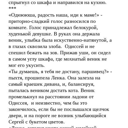
спрыгнул со шкафа и направился на кухню.
***
«Одюююша, радость наша, иди к маме!» -
приторно-сладкий голос разносился по
комнате. Голос принадлежал белокурой,
худенькой девушке. В руках она держала
веник, улыбка была искуственно-натянутой, а
в глазах сквозила злоба. Одиссей и не
спешил бежать на зов. Прижав уши, он сидел
в самом углу шкафа, где мохнатый веник не
мог его укусить.
«Ты думаешь, я тебя не достану, паршивец?» -
пыхтя, прошипела Ленка. Она залезла на
самый краешек дивана, и, балансируя,
пыталась веником достать кота. Веник
промелькнул на расстоянии ладони от
Одиссея, и неизвестно, чем бы это
закончилось, если бы не послышался щелчок
двери, и на пороге не возник улыбающийся
Сергей с букетом цветов.