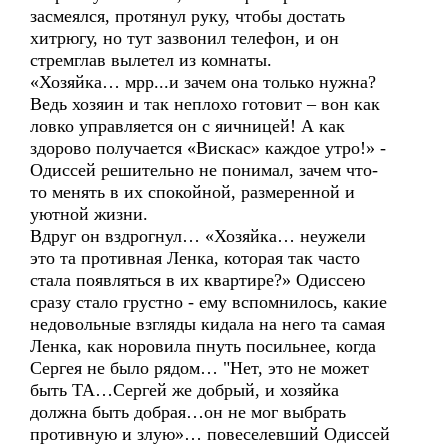
засмеялся, протянул руку, чтобы достать
хитрюгу, но тут зазвонил телефон, и он
стремглав вылетел из комнаты.
«Хозяйка… мрр...и зачем она только нужна?
Ведь хозяин и так неплохо готовит – вон как
ловко управляется он с яичницей! А как
здорово получается «Вискас» каждое утро!» -
Одиссей решительно не понимал, зачем что-
то менять в их спокойной, размеренной и
уютной жизни.
Вдруг он вздрогнул… «Хозяйка… неужели
это та противная Ленка, которая так часто
стала появляться в их квартире?» Одиссею
сразу стало грустно - ему вспомнилось, какие
недовольные взгляды кидала на него та самая
Ленка, как норовила пнуть посильнее, когда
Сергея не было рядом… "Нет, это не может
быть ТА…Сергей же добрый, и хозяйка
должна быть добрая…он не мог выбрать
противную и злую»… повеселевший Одиссей