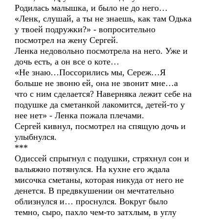
Родилась малышка, и было не до него…
«Ленк, слушай, а ты не знаешь, как там Одька
у твоей подружки?» - вопросительно
посмотрел на жену Сергей.
Ленка недовольно посмотрела на него. Уже и
дочь есть, а он все о коте…
«Не знаю…Поссорились мы, Сереж…Я
больше не звоню ей, она не звонит мне…а
что с ним сделается? Наверняка лежит себе на
подушке да сметанкой лакомится, детей-то у
нее нет» - Ленка пожала плечами.
Сергей кивнул, посмотрел на спящую дочь и
улыбнулся.
***
Одиссей спрыгнул с подушки, стряхнул сон и
вальяжно потянулся. На кухне его ждала
мисочка сметаны, которая никуда от него не
денется. В предвкушении он мечтательно
облизнулся и… проснулся. Вокруг было
темно, сыро, пахло чем-то затхлым, в углу