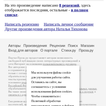
На это произведение написано
8 рецензий
, здесь
отображается последняя, остальные -
в полном
списке
.
Написать рецензию
Написать личное сообщение
Другие произведения автора Наталья Тихонова
Авторы
Произведения
Рецензии
Поиск
Магазин
Вход для авторов
О портале
Стихи.ру
Проза.ру
Портал Проза.ру предоставляет авторам возможность
свободной публикации своих литературных произведений в
сети Интернет на основании
пользовательского договора
.
Все авторские права на произведения принадлежат авторам
и охраняются
законом
. Перепечатка произведений возможна
Мы используем файлы cookie
только с согласия его автора, к которому вы можете
обратиться на его авторской странице. Ответственность за
для улучшения работы сайта.
тексты произведений авторы несут самостоятельно на
Оставаясь на сайте, вы
основании
правил публикации
и
законодательства
Российской Федерации
. Данные пользователей
соглашаетесь с условиями
обрабатываются на основании
Политики обработки персональных данных
.
использования файлов cookies.
Вы также можете посмотреть более подробную
информацию о портале
и
связаться с администрацией
.
Чтобы ознакомиться с
Политикой обработки
Ежедневная аудитория портала Проза.ру – порядка 100 тысяч
посетителей, которые в общей сумме просматривают более полумиллиона
персональных данных и файлов