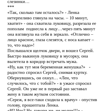
слезинки…
***
«Так, сколько там осталось?» - Ленка
нетерпеливо глянула на часы. – 10 минут,
хватит» - она схватила луковицу, разрезала ее
пополам поднесла к лицу…через пять минут
она взглянула на себя в зеркало. «Отлично –
лицо красное, глаза слезятся, с носа капает –
то, что надо»!
Послышался щелчок двери, и вошел Сергей.
Быстро выкинув луковицу в мусорку, она
вылетела в коридор встречать мужа.
«Ну, как тут моя беременная женушка?» -
радостно спросил Сергей, снимая куртку.
Обернувшись, он охнул… «Лен, что
случилось, что с тобой?» - в ужасе спросил
Сергей. Он уже не в первый раз заставал
жену в таком жутком состоянии.
«Сереж, я все-таки сходила к врачу» - опустив
голову, прошептала Ленка.
«И? Что? Ну, говори же, не молчи!!!» -