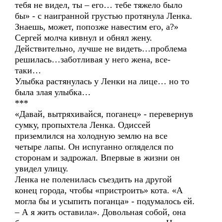
тебя не видел, ты – его… тебе тяжело было
бы» - с наигранной грустью протянула Ленка.
Знаешь, может, попозже навестим его, а?»
Сергей молча кивнул и обнял жену.
Действительно, лучше не видеть…проблема
решилась…заботливая у него жена, все-
таки…
Улыбка растянулась у Ленки на лице… но то
была злая улыбка…
***
«Давай, вытряхивайся, поганец» - перевернув
сумку, пропыхтела Ленка. Одиссей
приземлился на холодную землю на все
четыре лапы. Он испуганно огляделся по
сторонам и задрожал. Впервые в жизни он
увидел улицу.
Ленка не поленилась съездить на другой
конец города, чтобы «пристроить» кота. «А
могла бы и усыпить поганца» - подумалось ей.
– А я жить оставила». Довольная собой, она