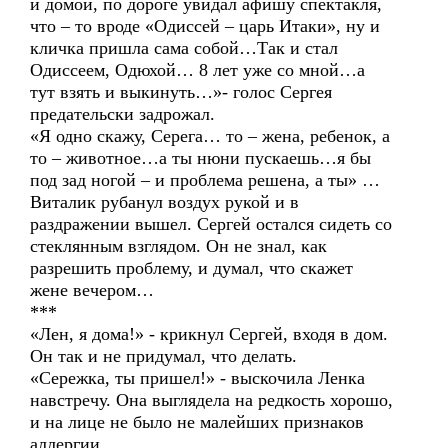
и домой, по дороге увидал афишу спектакля,
что – то вроде «Одиссей – царь Итаки», ну и
кличка пришла сама собой…Так и стал
Одиссеем, Одюхой… 8 лет уже со мной…а
тут взять и выкинуть…»- голос Сергея
предательски задрожал.
«Я одно скажу, Серега… то – жена, ребенок, а
то – животное…а ты нюни пускаешь…я бы
под зад ногой – и проблема решена, а ты» …
Виталик рубанул воздух рукой и в
раздражении вышел. Сергей остался сидеть со
стеклянным взглядом. Он не знал, как
разрешить проблему, и думал, что скажет
жене вечером…
***
«Лен, я дома!» - крикнул Сергей, входя в дом.
Он так и не придумал, что делать.
«Сережка, ты пришел!» - выскочила Ленка
навстречу. Она выглядела на редкость хорошо,
и на лице не было не малейших признаков
аллергии.