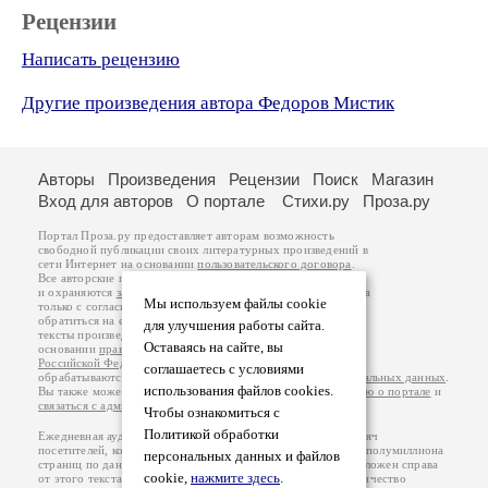
Рецензии
Написать рецензию
Другие произведения автора Федоров Мистик
Авторы
Произведения
Рецензии
Поиск
Магазин
Вход для авторов
О портале
Стихи.ру
Проза.ру
Портал Проза.ру предоставляет авторам возможность
свободной публикации своих литературных произведений в
сети Интернет на основании
пользовательского договора
.
Все авторские права на произведения принадлежат авторам
и охраняются
законом
. Перепечатка произведений возможна
Мы используем файлы cookie
только с согласия его автора, к которому вы можете
обратиться на его авторской странице. Ответственность за
для улучшения работы сайта.
тексты произведений авторы несут самостоятельно на
Оставаясь на сайте, вы
основании
правил публикации
и
законодательства
Российской Федерации
. Данные пользователей
соглашаетесь с условиями
обрабатываются на основании
Политики обработки персональных данных
.
использования файлов cookies.
Вы также можете посмотреть более подробную
информацию о портале
и
связаться с администрацией
.
Чтобы ознакомиться с
Политикой обработки
Ежедневная аудитория портала Проза.ру – порядка 100 тысяч
посетителей, которые в общей сумме просматривают более полумиллиона
персональных данных и файлов
страниц по данным счетчика посещаемости, который расположен справа
cookie,
нажмите здесь
.
от этого текста. В каждой графе указано по две цифры: количество