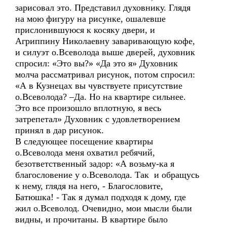
зарисовал это. Представил духовнику. Глядя
на мою фигуру на рисунке, ошалевше
прислонившуюся к косяку двери, и
Агриппину Николаевну заваривающую кофе,
и силуэт о.Всеволода выше дверей, духовник
спросил: «Это вы?» «Да это я» Духовник
молча рассматривал рисунок, потом спросил:
«А в Кузнецах вы чувствуете присутствие
о.Всеволода? –Да. Но на квартире сильнее.
Это все произошло вплотную, я весь
затрепетал» Духовник с удовлетворением
принял в дар рисунок.
В следующее посещение квартиры
о.Всеволода меня охватил ребячий,
безответственный задор: «А возьму-ка я
благословение у о.Всеволода. Так и обращусь
к нему, глядя на него, - Благословите,
Батюшка! - Так я думал подходя к дому, где
жил о.Всеволод. Очевидно, мои мысли были
видны, и прочитаны. В квартире было