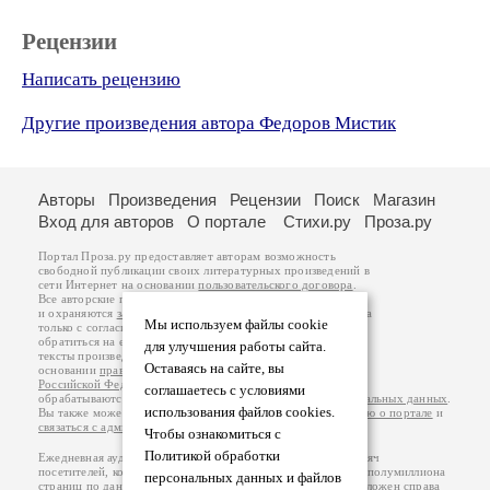
Рецензии
Написать рецензию
Другие произведения автора Федоров Мистик
Авторы
Произведения
Рецензии
Поиск
Магазин
Вход для авторов
О портале
Стихи.ру
Проза.ру
Портал Проза.ру предоставляет авторам возможность
свободной публикации своих литературных произведений в
сети Интернет на основании
пользовательского договора
.
Все авторские права на произведения принадлежат авторам
и охраняются
законом
. Перепечатка произведений возможна
Мы используем файлы cookie
только с согласия его автора, к которому вы можете
обратиться на его авторской странице. Ответственность за
для улучшения работы сайта.
тексты произведений авторы несут самостоятельно на
Оставаясь на сайте, вы
основании
правил публикации
и
законодательства
Российской Федерации
. Данные пользователей
соглашаетесь с условиями
обрабатываются на основании
Политики обработки персональных данных
.
использования файлов cookies.
Вы также можете посмотреть более подробную
информацию о портале
и
связаться с администрацией
.
Чтобы ознакомиться с
Политикой обработки
Ежедневная аудитория портала Проза.ру – порядка 100 тысяч
посетителей, которые в общей сумме просматривают более полумиллиона
персональных данных и файлов
страниц по данным счетчика посещаемости, который расположен справа