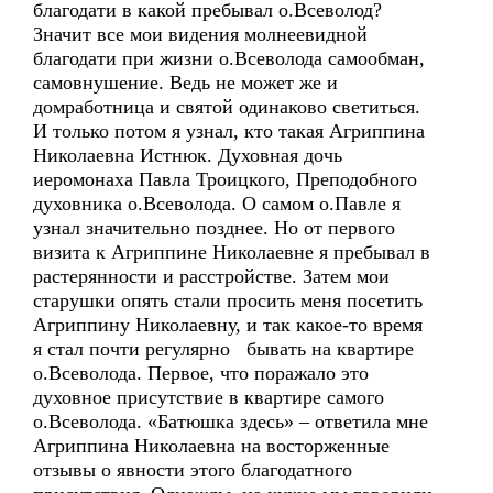
благодати в какой пребывал о.Всеволод?
Значит все мои видения молнеевидной
благодати при жизни о.Всеволода самообман,
самовнушение. Ведь не может же и
домработница и святой одинаково светиться.
И только потом я узнал, кто такая Агриппина
Николаевна Истнюк. Духовная дочь
иеромонаха Павла Троицкого, Преподобного
духовника о.Всеволода. О самом о.Павле я
узнал значительно позднее. Но от первого
визита к Агриппине Николаевне я пребывал в
растерянности и расстройстве. Затем мои
старушки опять стали просить меня посетить
Агриппину Николаевну, и так какое-то время
я стал почти регулярно бывать на квартире
о.Всеволода. Первое, что поражало это
духовное присутствие в квартире самого
о.Всеволода. «Батюшка здесь» – ответила мне
Агриппина Николаевна на восторженные
отзывы о явности этого благодатного