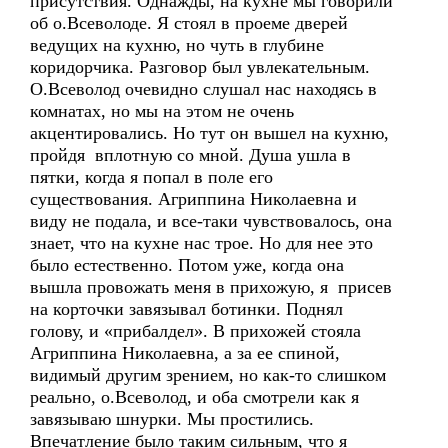
присутствия. Однажды, на кухне мы говорили
об о.Всеволоде. Я стоял в проеме дверей
ведущих на кухню, но чуть в глубине
коридорчика. Разговор был увлекательным.
О.Всеволод очевидно слушал нас находясь в
комнатах, но мы на этом не очень
акцентировались. Но тут он вышел на кухню,
пройдя вплотную со мной. Душа ушла в
пятки, когда я попал в поле его
существования. Агриппина Николаевна и
виду не подала, и все-таки чувствовалось, она
знает, что на кухне нас трое. Но для нее это
было естественно. Потом уже, когда она
вышла провожать меня в прихожую, я присев
на корточки завязывал ботинки. Поднял
голову, и «прибалдел». В прихожей стояла
Агриппина Николаевна, а за ее спиной,
видимый другим зрением, но как-то слишком
реально, о.Всеволод, и оба смотрели как я
завязываю шнурки. Мы простились.
Впечатление было таким сильным, что я