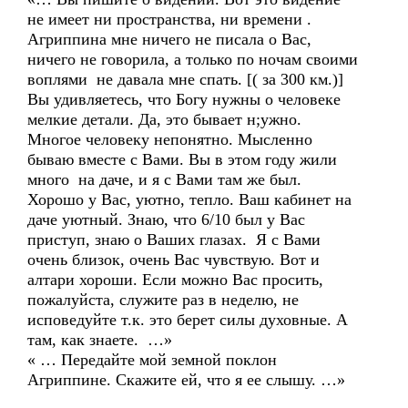
не имеет ни пространства, ни времени .
Агриппина мне ничего не писала о Вас,
ничего не говорила, а только по ночам своими
воплями не давала мне спать. [( за 300 км.)]
Вы удивляетесь, что Богу нужны о человеке
мелкие детали. Да, это бывает н;ужно.
Многое человеку непонятно. Мысленно
бываю вместе с Вами. Вы в этом году жили
много на даче, и я с Вами там же был.
Хорошо у Вас, уютно, тепло. Ваш кабинет на
даче уютный. Знаю, что 6/10 был у Вас
приступ, знаю о Ваших глазах. Я с Вами
очень близок, очень Вас чувствую. Вот и
алтари хороши. Если можно Вас просить,
пожалуйста, служите раз в неделю, не
исповедуйте т.к. это берет силы духовные. А
там, как знаете. …»
« … Передайте мой земной поклон
Агриппине. Скажите ей, что я ее слышу. …»