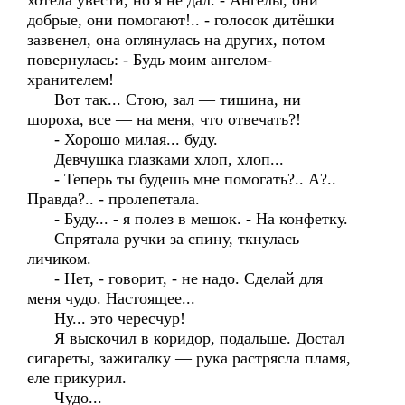
хотела увести, но я не дал. - Ангелы, они
добрые, они помогают!.. - голосок дитёшки
зазвенел, она оглянулась на других, потом
повернулась: - Будь моим ангелом-
хранителем!
Вот так... Стою, зал — тишина, ни
шороха, все — на меня, что отвечать?!
- Хорошо милая... буду.
Девчушка глазками хлоп, хлоп...
- Теперь ты будешь мне помогать?.. А?..
Правда?.. - пролепетала.
- Буду... - я полез в мешок. - На конфетку.
Спрятала ручки за спину, ткнулась
личиком.
- Нет, - говорит, - не надо. Сделай для
меня чудо. Настоящее...
Ну... это чересчур!
Я выскочил в коридор, подальше. Достал
сигареты, зажигалку — рука растрясла пламя,
еле прикурил.
Чудо...