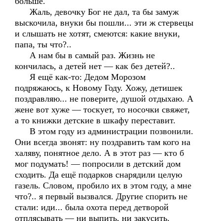
больше.
Жаль, девочку Бог не дал, та бы замуж
выскочила, внуки бы пошли... эти ж стервецы
и слышать не хотят, смеются: какие внуки,
папа, ты что?..
А нам бы в самый раз. Жизнь не
кончилась, а детей нет — как без детей?..
Я ещё как-то: Дедом Морозом
подряжаюсь, к Новому Году. Хожу, детишек
поздравляю... не поверите, душой отдыхаю. А
жене вот хуже — тоскует, то носочки свяжет,
а то книжки детские в шкафу переставит.
В этом году из администрации позвонили.
Они всегда звонят: ну поздравить там кого на
халяву, понятное дело. А в этот раз — кто б
мог подумать! — попросили в детский дом
сходить. Да ещё подарков снарядили целую
газель. Словом, пробило их в этом году, а мне
что?.. я первый вызвался. Другие спорить не
стали: иди... была охота перед детворой
отплясывать — ни выпить, ни закусить.