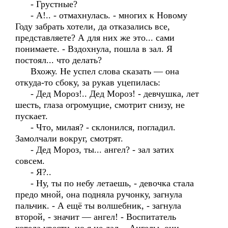
- Грустные?
- А!.. - отмахнулась. - многих к Новому
Году забрать хотели, да отказались все,
представляете? А для них же это... сами
понимаете. - Вздохнула, пошла в зал. Я
постоял... что делать?
Вхожу. Не успел слова сказать — она
откуда-то сбоку, за рукав уцепилась:
- Дед Мороз!.. Дед Мороз! - девчушка, лет
шесть, глаза огромущие, смотрит снизу, не
пускает.
- Что, милая? - склонился, погладил.
Замолчали вокруг, смотрят.
- Дед Мороз, ты... ангел? - зал затих
совсем.
- Я?..
- Ну, ты по небу летаешь, - девочка стала
предо мной, она подняла ручонку, загнула
пальчик. - А ещё ты волшебник, - загнула
второй, - значит — ангел! - Воспитатель