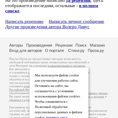
На это произведение написано
18 рецензий
, здесь
отображается последняя, остальные -
в полном
списке
.
Написать рецензию
Написать личное сообщение
Другие произведения автора Волеро Дивус
Авторы
Произведения
Рецензии
Поиск
Магазин
Вход для авторов
О портале
Стихи.ру
Проза.ру
Портал Проза.ру предоставляет авторам возможность
свободной публикации своих литературных произведений в
сети Интернет на основании
пользовательского договора
.
Все авторские права на произведения принадлежат авторам
и охраняются
законом
. Перепечатка произведений возможна
Мы используем файлы cookie
только с согласия его автора, к которому вы можете
обратиться на его авторской странице. Ответственность за
для улучшения работы сайта.
тексты произведений авторы несут самостоятельно на
Оставаясь на сайте, вы
основании
правил публикации
и
законодательства
Российской Федерации
. Данные пользователей
соглашаетесь с условиями
обрабатываются на основании
Политики обработки персональных данных
.
использования файлов cookies.
Вы также можете посмотреть более подробную
информацию о портале
и
связаться с администрацией
.
Чтобы ознакомиться с
Политикой обработки
Ежедневная аудитория портала Проза.ру – порядка 100 тысяч
посетителей, которые в общей сумме просматривают более полумиллиона
персональных данных и файлов
страниц по данным счетчика посещаемости, который расположен справа
cookie,
нажмите здесь
.
от этого текста. В каждой графе указано по две цифры: количество