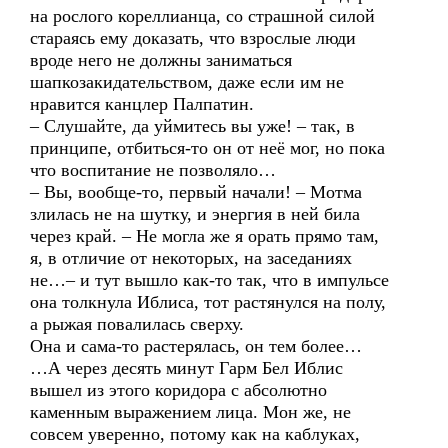
на рослого кореллианца, со страшной силой
стараясь ему доказать, что взрослые люди
вроде него не должны заниматься
шапкозакидательством, даже если им не
нравится канцлер Палпатин.
– Слушайте, да уймитесь вы уже! – так, в
принципе, отбиться-то он от неё мог, но пока
что воспитание не позволяло…
– Вы, вообще-то, первый начали! – Мотма
злилась не на шутку, и энергия в ней била
через край. – Не могла же я орать прямо там,
я, в отличие от некоторых, на заседаниях
не…– и тут вышло как-то так, что в импульсе
она толкнула Иблиса, тот растянулся на полу,
а рыжая повалилась сверху.
Она и сама-то растерялась, он тем более…
…А через десять минут Гарм Бел Иблис
вышел из этого коридора с абсолютно
каменным выражением лица. Мон же, не
совсем уверенно, потому как на каблуках,