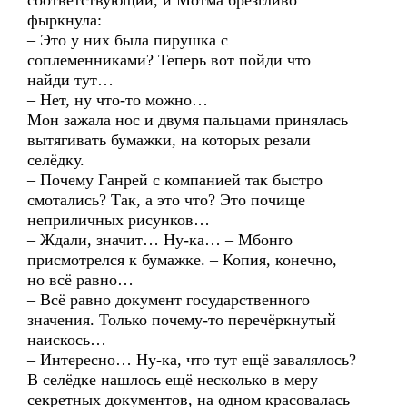
соответствующий, и Мотма брезгливо
фыркнула:
– Это у них была пирушка с
соплеменниками? Теперь вот пойди что
найди тут…
– Нет, ну что-то можно…
Мон зажала нос и двумя пальцами принялась
вытягивать бумажки, на которых резали
селёдку.
– Почему Ганрей с компанией так быстро
смотались? Так, а это что? Это почище
неприличных рисунков…
– Ждали, значит… Ну-ка… – Мбонго
присмотрелся к бумажке. – Копия, конечно,
но всё равно…
– Всё равно документ государственного
значения. Только почему-то перечёркнутый
наискось…
– Интересно… Ну-ка, что тут ещё завалялось?
В селёдке нашлось ещё несколько в меру
секретных документов, на одном красовалась