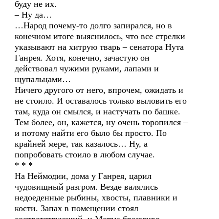
буду не их.
– Ну да…
…Народ почему-то долго запирался, но в
конечном итоге выяснилось, что все стрелки
указывают на хитрую тварь – сенатора Нута
Ганрея. Хотя, конечно, зачастую он
действовал чужими руками, лапами и
щупальцами…
Ничего другого от него, впрочем, ожидать и
не стоило. И оставалось только выловить его
там, куда он смылся, и настучать по башке.
Тем более, он, кажется, ну очень торопился –
и потому найти его было бы просто. По
крайней мере, так казалось… Ну, а
попробовать стоило в любом случае.
* * *
На Неймодии, дома у Ганрея, царил
чудовищный разгром. Везде валялись
недоеденные рыбины, хвосты, плавники и
кости. Запах в помещении стоял