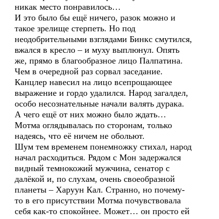
никак место понравилось…
И это было бы ещё ничего, разок можно и
такое зрелище стерпеть. Но под
неодобрительными взглядами Бинкс смутился,
вжался в кресло – и муху выплюнул. Опять
же, прямо в благообразное лицо Палпатина.
Чем в очередной раз сорвал заседание.
Канцлер навесил на лицо всепрощающее
выражение и гордо удалился. Народ загалдел,
особо несознательные начали валять дурака.
А чего ещё от них можно было ждать…
Мотма оглядывалась по сторонам, только
надеясь, что её ничем не обольют.
Шум тем временем понемножку стихал, народ
начал расходиться. Рядом с Мон задержался
видный темнокожий мужчина, сенатор с
далёкой и, по слухам, очень своеобразной
планеты – Харуун Кал. Странно, но почему-
то в его присутствии Мотма почувствовала
себя как-то спокойнее. Может… он просто ей