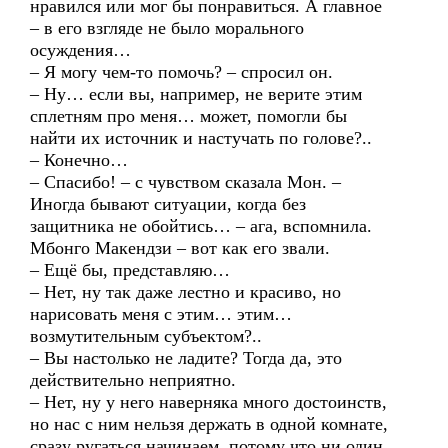
нравился или мог бы понравиться. А главное
– в его взгляде не было морального
осуждения…
– Я могу чем-то помочь? – спросил он.
– Ну… если вы, например, не верите этим
сплетням про меня… может, помогли бы
найти их источник и настучать по голове?..
– Конечно…
– Спасибо! – с чувством сказала Мон. –
Иногда бывают ситуации, когда без
защитника не обойтись… – ага, вспомнила.
Мбонго Макендзи – вот как его звали.
– Ещё бы, представляю…
– Нет, ну так даже лестно и красиво, но
нарисовать меня с этим… этим…
возмутительным субъектом?..
– Вы настолько не ладите? Тогда да, это
действительно неприятно.
– Нет, ну у него наверняка много достоинств,
но нас с ним нельзя держать в одной комнате,
сразу ругаться начинаем, потому что ни один