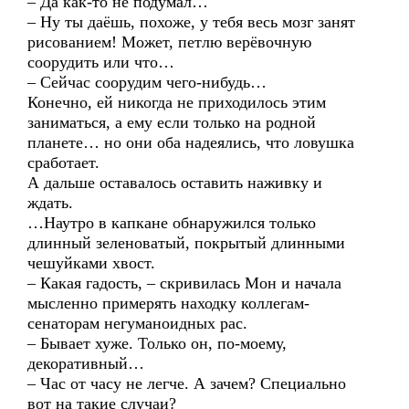
– Да как-то не подумал…
– Ну ты даёшь, похоже, у тебя весь мозг занят
рисованием! Может, петлю верёвочную
соорудить или что…
– Сейчас соорудим чего-нибудь…
Конечно, ей никогда не приходилось этим
заниматься, а ему если только на родной
планете… но они оба надеялись, что ловушка
сработает.
А дальше оставалось оставить наживку и
ждать.
…Наутро в капкане обнаружился только
длинный зеленоватый, покрытый длинными
чешуйками хвост.
– Какая гадость, – скривилась Мон и начала
мысленно примерять находку коллегам-
сенаторам негуманоидных рас.
– Бывает хуже. Только он, по-моему,
декоративный…
– Час от часу не легче. А зачем? Специально
вот на такие случаи?