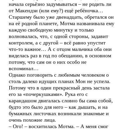
начала серьёзно задумываться – не родить ли
от Макендзи (или ему?) ещё ребёночка…
Старшему было уже двенадцать, обретался он
на её родной планете, Мотма названивала ему
каждую свободную минутку и только
волновалась, что, с одной стороны, задавит
контролем, а с другой – всё равно упустит
что-то важное… А с отцом мальчика оба они
виделась раз в год по обещанию, в основном
потому, что сам он о них особо не
вспоминал…
Однако поговорить с любимым человеком о
столь далеко идущих планах Мон не успела.
Потому что в один прекрасный день застала
его за «почеркушками». Рука его с
карандашом двигалась словно бы сама собой,
будто это было для него – как дышать, и на
бумажных листочках возникали знакомые и
очень похожие лица.
– Ого! – восхитилась Мотма. – А меня смог