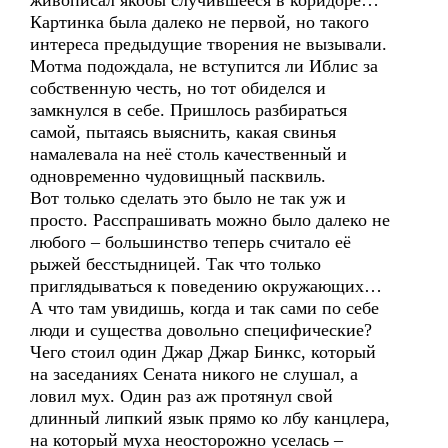
живописал якобы случившееся в коридоре…
Картинка была далеко не первой, но такого
интереса предыдущие творения не вызывали.
Мотма подождала, не вступится ли Иблис за
собственную честь, но тот обиделся и
замкнулся в себе. Пришлось разбираться
самой, пытаясь выяснить, какая свинья
намалевала на неё столь качественный и
одновременно чудовищный пасквиль.
Вот только сделать это было не так уж и
просто. Расспрашивать можно было далеко не
любого – большинство теперь считало её
рыжей бесстыдницей. Так что только
приглядываться к поведению окружающих…
А что там увидишь, когда и так сами по себе
люди и существа довольно специфические?
Чего стоил один Джар Джар Бинкс, который
на заседаниях Сената никого не слушал, а
ловил мух. Один раз аж протянул свой
длинный липкий язык прямо ко лбу канцлера,
на который муха неосторожно уселась –