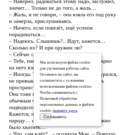
– Наверно, радоваться этому надо, заслужил,
значит… Только не до того, а жаль…
– Жаль, и не говори, – она взяла его под руку
и замерла, прислушиваясь.
– Ничего, если повезёт, ещё успеем
порадоваться…
– Надеюсь. Слышишь?.. Идут, кажется…
Сколько их? И при оружии ли?
– Сейчас скажу.
– Тебе, наверно, виднее… – она благодарно
Мы используем файлы cookie
на него взглянула.
для улучшения работы сайта.
– Иногда. Так, ладно, – он слегка нахмурился,
Оставаясь на сайте, вы
не привык всё-таки вот так сканировать
соглашаетесь с условиями
пространство.
использования файлов cookies.
Чтобы ознакомиться с
Она тоже прислушалась. Хоть и была
Политикой обработки
обычным человеком, но чутьё редко её
персональных данных и файлов
подводило.
cookie,
нажмите здесь
.
Кажется, приближалось не так и много
Соглашаюсь
народу… совсем немного, но этого должно
было хватить…
– Что, сам идёт?.. – осознала Мон. – Повезло,