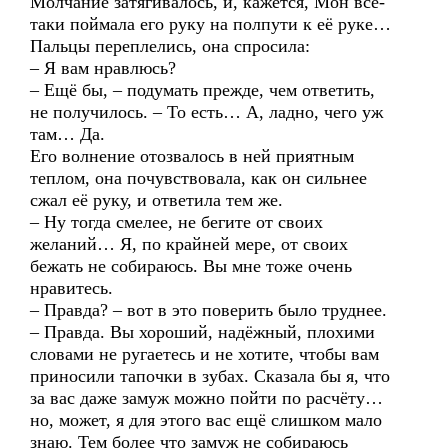
Молчание затягивалось, и, кажется, Мон всё-
таки поймала его руку на полпути к её руке…
Пальцы переплелись, она спросила:
– Я вам нравлюсь?
– Ещё бы, – подумать прежде, чем ответить,
не получилось. – То есть… А, ладно, чего уж
там… Да.
Его волнение отозвалось в ней приятным
теплом, она почувствовала, как он сильнее
сжал её руку, и ответила тем же.
– Ну тогда смелее, не бегите от своих
желаний… Я, по крайней мере, от своих
бежать не собираюсь. Вы мне тоже очень
нравитесь.
– Правда? – вот в это поверить было труднее.
– Правда. Вы хороший, надёжный, плохими
словами не ругаетесь и не хотите, чтобы вам
приносили тапочки в зубах. Сказала бы я, что
за вас даже замуж можно пойти по расчёту…
но, может, я для этого вас ещё слишком мало
знаю. Тем более что замуж не собираюсь