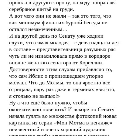
прошла в другую сторону, на ходу поправляя
серебряное шитьё на груди.
А вот чего они не знали – так это того, что
как минимум финал их бурной беседы не
остался незамеченным…
И на другой день по Сенату уже ходили
слухи, что самая молодая – с девятнадцати лет
в составе – представительница разумных рас
чуть ли не изнасиловала прямо в коридоре
вполне женатого сенатора от Кореллии.
Достоверности этим слухам прибавляло то,
что сам Иблис о произошедшем упорно
молчал. Что до Мотмы, то она яростно всё
отрицала, пару раз даже в терминах «вы что,
я столько не выпью!»
Ну а что ещё было нужно, чтобы
окончательно поверить? И вскоре по Сенату
начала гулять во множестве фотокопий новая
картинка из серии «Мон Мотма в неглиже» –
неизвестный и очень хороший художник