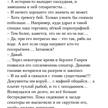
– А история-то выходит паскудная, и
замешаны в ней сепаратисты…
– И ничего хорошего это значить не может.
– Хоть тревогу бей. Только узнать бы сначала
побольше… Например, куда удрал в такой
спешке наш торговец лёгкой порнографией.
– Тем более, кажется, это он не из-за нас…
– Да, при его интригах мы – это так, рябь на
воде. А вот если сюда нагрянет кто-то
посерьёзнее… Затаимся?
– Давай.
…Через некоторое время в берлоге Ганрея
появился его соплеменник-сенатор. Дикими
глазами воззрился на разгром и завопил:
– И на кой я связался с этими существами!!!
Документы им воруй… с мафией общайся… а
платят тухлой рыбой, и то с опозданием…
Возмущался он долго, но всё больше
беспредметно. Пока сидевшие в засаде
сенаторы не выскочили и не скрутили его,
чтобы ласково допросить…