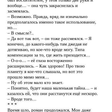
был восхитителен, у тебя только две руки и
вообще… – она чуть закраснелась и
засмеялась.
– Возможно. Правда, вряд ли изначально
предполагалось именно такое использование,
но…
– В смысле?..
– Да вот так вот, – он тоже рассмеялся. – Я
конечно, до какого-нибудь там джедая не
дотягиваю, но кое-что вроде могу. Типа
компенсации за то, где жить приходится…
– О-о-о… – её глаза восторженно
расширились. – Как здорово! Про твою
планету я кое-что слышала, но вот это
прошло мимо меня…
– Ну об этом мало кто знает.
– Понятно, будет наша маленькая тайна… – и
казалось ей, что они расстанутся ещё нескоро.
– Вроде того…
* * *
Время шло, роман продолжался, Мон даже