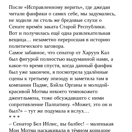
После «Исправленному верить», где джедаи
читали фанфики о самих себе, мы задумались,
не ходили ли столь же бредовые слухи о
Сенате времён заката Старой Республики.
Вот и получилась ещё одна развлекательная
вещица… незаметно переросшая в историю
политического заговора.
Самое забавное, что сенатор от Харуун Кал
был фигурой полностью выдуманной нами, а
какое-то время спустя, когда данный фанфик
был уже закончен, я посмотрела удалённые
сцены к третьему эпизоду и заметила там в
компании Падме, Бэйла Органы и молодой-
красивой Мотмы некоего темнокожего
джентльмена, тоже обсуждавшего с ними
сопротивление Палпатину. «Может, это он и
был?» – тут же подумала я вслух…
* * *
– Сенатор Бел Иблис, вы балбес! – маленькая
Мон Мотма наскакивала в тёмном коридоре