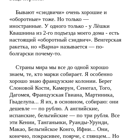
Бывают «сэндвичи» очень хорошие и
«оборотные» тоже. Но только —
иностранные. У одного только - у Лёшки
Квашнина из 2-го подъезда моего дома - есть
настоящий «оборотный сэндвич». Венгерская
ракетка, но «Варна» называется — по-
болгарски почему-то.
Страны мира мы все до одной хорошо
знаем, те, кто марки собирает. Я особенно
хорошо знаю французские колонии. Берег
Слоновой Кости, Камерун, Сенегал, Того,
Дагомея, Французская Гвиана, Мартиника,
Гваделупа... Я их, в основном, собираю: они
дешевле — по рублю. А английские,
испанские, бельгийские — по три рубля. Все
эти Кении, Танганьики, Руанды-Урунди,
Макао, Бельгийское Конго, Ифни... Они,
конечно, покрасивее, поярче, с глянцем... Но