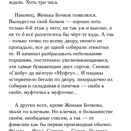
ждали. Хоть три часа.
Наконец, Женька Бочков появлялся.
Выходил на свой балкон — хорошо хоть
только 4-й этаж у него, не так уж и высоко, а
не то б всё разлетелось бы чёрт-те куда. А так
- только точно по всему двору, ничего не
пропадало, все до одной собирали этикетки
те. И начинал разбрасывать небольшими
порциями, постепенно увеличивающимися,
эти самые бумаженции двух сортов. Синюю
«Скобу» да жёлтую «Муфту»... И пацаны
остервенело бегали по двору, лихорадочно их
собирая и складывая в пачечки — скоба к
скобе, муфточка к муфточке...
А других всех, кроме Женьки Бочкова,
звали по кличкам. Но клички, в большинстве
своём, необидные совсем, а так — от
фамилии как бы первая производная обычно.
Фокин — Фока, Сучков — Сучок, Диденко —