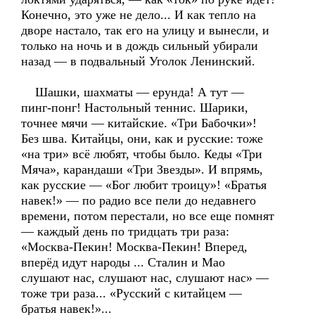
Конечно, это уже не дело... И как тепло на
дворе настало, так его на улицу и вынесли, и
только на ночь и в дождь сильный убирали
назад — в подвальный Уголок Ленинский.
Шашки, шахматы — ерунда! А тут —
пинг-понг! Настольный теннис. Шарики,
точнее мячи — китайские. «Три Бабочки»!
Без шва. Китайцы, они, как и русские: тоже
«на три» всё любят, чтобы было. Кеды «Три
Мяча», карандаши «Три Звезды». И впрямь,
как русские — «Бог любит троицу»! «Братья
навек!» — по радио все пели до недавнего
времени, потом перестали, но все еще помнят
— каждый день по тридцать три раза:
«Москва-Пекин! Москва-Пекин! Вперед,
вперёд идут народы ... Сталин и Мао
слушают нас, слушают нас, слушают нас» —
тоже три раза... «Русский с китайцем —
братья навек!»...