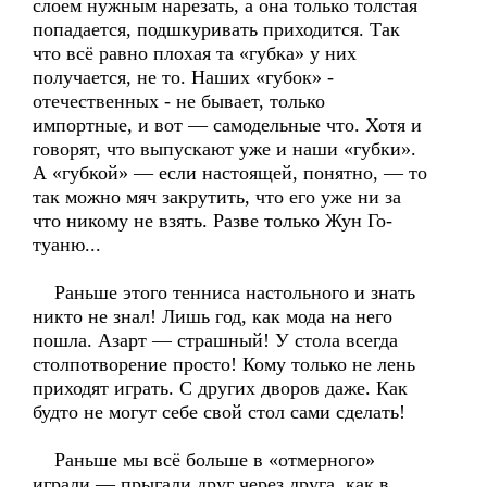
слоем нужным нарезать, а она только толстая
попадается, подшкуривать приходится. Так
что всё равно плохая та «губка» у них
получается, не то. Наших «губок» -
отечественных - не бывает, только
импортные, и вот — самодельные что. Хотя и
говорят, что выпускают уже и наши «губки».
А «губкой» — если настоящей, понятно, — то
так можно мяч закрутить, что его уже ни за
что никому не взять. Разве только Жун Го-
туаню...
Раньше этого тенниса настольного и знать
никто не знал! Лишь год, как мода на него
пошла. Азарт — страшный! У стола всегда
столпотворение просто! Кому только не лень
приходят играть. С других дворов даже. Как
будто не могут себе свой стол сами сделать!
Раньше мы всё больше в «отмерного»
играли — прыгали друг через друга, как в