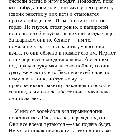
очереди всегда в игру входят. Подождут, пока
кто-нибудь проиграет, возьмут у него ракетку
(своих ракеток у них нет) и становятся
против победителя. Играют они плохо, но
гордо. Не гнутся, стоят ровно, с папиросой
или сигаретой в зубах, выпимши всегда чаще.
За шариком они не бегают — им те,
помладше кто, те, чья ракетка, у кого она
взята, то они обычно и подают его им. Играют
они чаще всего «подставочкой». А если им
под правую руку мяч высоко пойдёт, то они
сразу же «гасят» его. Бьют изо всей силы по
нему «лопатой», но тут же чуть
проворачивают ракетку, наклоняя плоскость
её вниз, этим они загибают полёт мяча, как
они полагают.
У них от волейбола вся терминология
пооставалась. Гас, подача, переход подачи.
Они всё время путаются — чья подача будет.
Не могут никак привыкнуть, что по пять раз