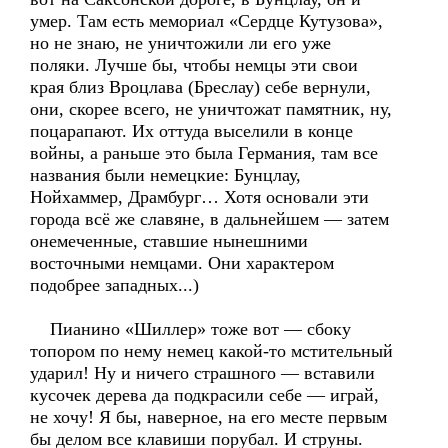
умер. Там есть мемориал «Сердце Кутузова»,
но не знаю, не уничтожили ли его уже
поляки. Лучше бы, чтобы немцы эти свои
края близ Вроцлава (Бреслау) себе вернули,
они, скорее всего, не уничтожат памятник, ну,
поцарапают. Их оттуда выселили в конце
войны, а раньше это была Германия, там все
названия были немецкие: Бунцлау,
Нойхаммер, Драмбург… Хотя основали эти
города всё же славяне, в дальнейшем — затем
онемеченные, ставшие нынешними
восточными немцами. Они характером
подобрее западных...)
Пианино «Шиллер» тоже вот — сбоку
топором по нему немец какой-то мстительный
ударил! Ну и ничего страшного — вставили
кусочек дерева да подкрасили себе — играй,
не хочу! Я бы, наверное, на его месте первым
бы делом все клавиши порубал. И струны.