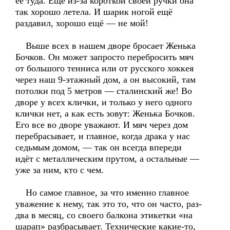
её туда. Ещё из-за короткой своей ручки она
так хорошо летела. И шарик ногой ещё
раздавил, хорошо ещё — не мой!
Выше всех в нашем дворе бросает Женька
Бочков. Он может запросто перебросить мяч
от большого тенниса или от русского хоккея
через наш 9-этажный дом, а он высокий, там
потолки под 5 метров — сталинский же! Во
дворе у всех клички, и только у него одного
клички нет, а как есть зовут: Женька Бочков.
Его все во дворе уважают. И мяч через дом
перебрасывает, и главное, когда драка у нас
седьмым домом, — так он всегда впереди
идёт с металлическим прутом, а остальные —
уже за ним, кто с чем.
Но самое главное, за что именно главное
уважение к нему, так это то, что он часто, раз-
два в месяц, со своего балкона этикетки «на
шарап» разбрасывает. Технические какие-то,