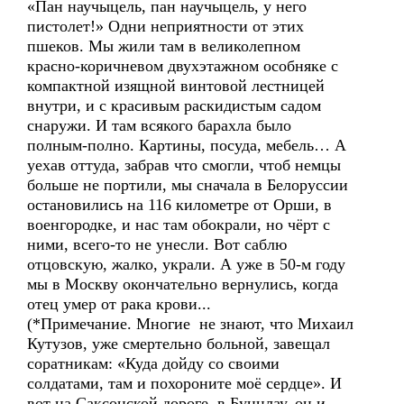
«Пан научыцель, пан научыцель, у него
пистолет!» Одни неприятности от этих
пшеков. Мы жили там в великолепном
красно-коричневом двухэтажном особняке с
компактной изящной винтовой лестницей
внутри, и с красивым раскидистым садом
снаружи. И там всякого барахла было
полным-полно. Картины, посуда, мебель… А
уехав оттуда, забрав что смогли, чтоб немцы
больше не портили, мы сначала в Белоруссии
остановились на 116 километре от Орши, в
военгородке, и нас там обокрали, но чёрт с
ними, всего-то не унесли. Вот саблю
отцовскую, жалко, украли. А уже в 50-м году
мы в Москву окончательно вернулись, когда
отец умер от рака крови...
(*Примечание. Многие не знают, что Михаил
Кутузов, уже смертельно больной, завещал
соратникам: «Куда дойду со своими
солдатами, там и похороните моё сердце». И
вот на Саксонской дороге, в Бунцлау, он и