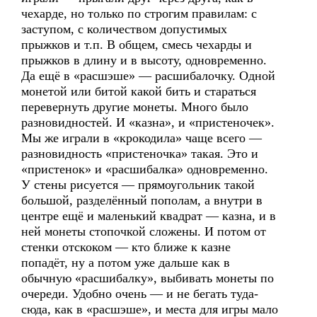
чехарде, но только по строгим правилам: с
заступом, с количеством допустимых
прыжков и т.п. В общем, смесь чехарды и
прыжков в длину и в высоту, одновременно.
Да ещё в «расшэше» — расшибалочку. Одной
монетой или битой какой бить и стараться
перевернуть другие монеты. Много было
разновидностей. И «казна», и «пристеночек».
Мы же играли в «крокодила» чаще всего —
разновидность «пристеночка» такая. Это и
«пристенок» и «расшибалка» одновременно.
У стены рисуется — прямоугольник такой
большой, разделённый пополам, а внутри в
центре ещё и маленький квадрат — казна, и в
ней монеты стопочкой сложены. И потом от
стенки отскоком — кто ближе к казне
попадёт, ну а потом уже дальше как в
обычную «расшибалку», выбивать монеты по
очереди. Удобно очень — и не бегать туда-
сюда, как в «расшэше», и места для игры мало