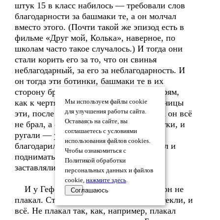
штук 15 в класс набилось — требовали слов
благодарности за башмаки те, а он молчал
вместо этого. (Почти такой же эпизод есть в
фильме «Друг мой, Колька», наверное, по
школам часто такое случалось.) И тогда они
стали корить его за то, что он свинья
неблагодарный, за его за неблагодарность. И
он тогда эти ботинки, башмаки те в их
сторону бросил — в угол класса, к дверям,
как к чертям собачьим. И они, комитетчицы
Мы используем файлы cookie
для улучшения работы сайта.
эти, после этого стали их совать ему. А он всё
Оставаясь на сайте, вы
не брал, а ему всё равно их совали в руки, и
соглашаетесь с условиями
ругали — уже вдвойне. И за то, что не
использования файлов cookies.
благодарил, и за то, что швырнул в угол и
Чтобы ознакомиться с
поднимать их не стал, как они его ни
Политикой обработки
заставляли это сделать.
персональных данных и файлов
cookie,
нажмите здесь
.
И у Гефеста текли из глаз слёзы, но он не
Соглашаюсь
плакал. Стоял и молчал, только слезы текли, и
всё. Не плакал так, как, например, плакал