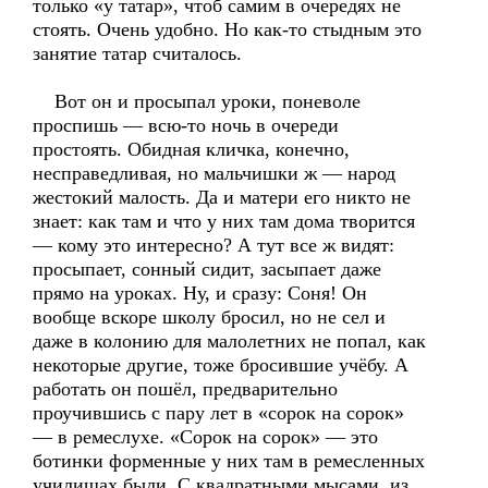
только «у татар», чтоб самим в очередях не
стоять. Очень удобно. Но как-то стыдным это
занятие татар считалось.
Вот он и просыпал уроки, поневоле
проспишь — всю-то ночь в очереди
простоять. Обидная кличка, конечно,
несправедливая, но мальчишки ж — народ
жестокий малость. Да и матери его никто не
знает: как там и что у них там дома творится
— кому это интересно? А тут все ж видят:
просыпает, сонный сидит, засыпает даже
прямо на уроках. Ну, и сразу: Соня! Он
вообще вскоре школу бросил, но не сел и
даже в колонию для малолетних не попал, как
некоторые другие, тоже бросившие учёбу. А
работать он пошёл, предварительно
проучившись с пару лет в «сорок на сорок»
— в ремеслухе. «Сорок на сорок» — это
ботинки форменные у них там в ремесленных
училищах были. С квадратными мысами, из