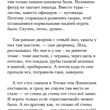
там только шашки-шахматы были. Половины
фигур не хватает никогда. Вместо туры —
ластик, заместо офицеров — пуговицы.
Поэтому стараешься разменять скорее, чтоб
оставшимися нормальными видней играть
было. Скучно, тесно, душно...
Там раньше дворник с семьёй жил, крысы у
них там шастали, — сын дворника, Лёха,
рассказывал. Но они и у нас - на девятом
этаже - тоже шастали, с чердака, через щель в
потолке, что повдоль трубы газовой колонки
в ванной, пробирались. А потом куда-то они
пропали все, потравили-таки, наверное.
А тот стол сначала в Уголке том Ленинском
поставили, и сразу же совсем там места не
стало — от стены до стены тот стол всё занял.
И играть только если «приставочкой» можно
было. А по-другому как, то только об стены
локтями ударяться, — как «ток» по руке идёт!