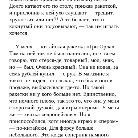
Долго катают его по столу, прижав ракеткой,
и прислонив к ней ухо слушают — трещит,
хрупостит или нет?! А то бывает, что и
кокнутый они подсовывают, — так им играть
хочется!
У меня — китайская ракетка «Три Орла».
Там на ней так не было написано, но я всем
говорю, что стёрся-де, товарный, мол, знак,
но — был. Очень красивый. Она не новая, за
семь рублей купил — с рук. В магазине я
таких не видел, но слыхал, что были они в
продаже, выбрасывали где-то. Но такой
ракетки ни у кого больше нет. Единственно,
что немного плохо, так это то, что она у меня
с короткой ручкой, для игры «пером». У меня
же — хватка «европейская». Но я
приспособился, хотя иногда играю и «пером»
— по-китайски. Для форсу больше
небольшого. Это когда соперник намного