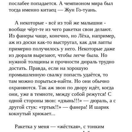
послабее попадается. А чемпионом мира был
тогда именно китаец — Жун Го-туань.
А некоторые - всё из той же малышни -
вообще чёрт-те из чего ракетки свои делают.
Из фанеры чаще, конечно, но Лёха, например,
аж из доски как-то выстругал, как для лапты
примерно получилось у него. Некоторые даже
из дюраля вырезают, чтобы легче была. Но
нужной толщины и прочности дюраль трудно
достать. Правда, если на хорошую
промышленную свалку попасть удаётся, то
там можно порыться-найти. Но они обычно
охраняются. Так аж звон по двору идёт, когда
они, уже в темноте, между собой режутся! С
одной стороны звон: «дзынь!!!» — дюраль, а с
другой стук: «тртык!!» — фанера! И шарик
кокнутый хрюкает...
Ракетка у меня — «жёсткая», с тонким