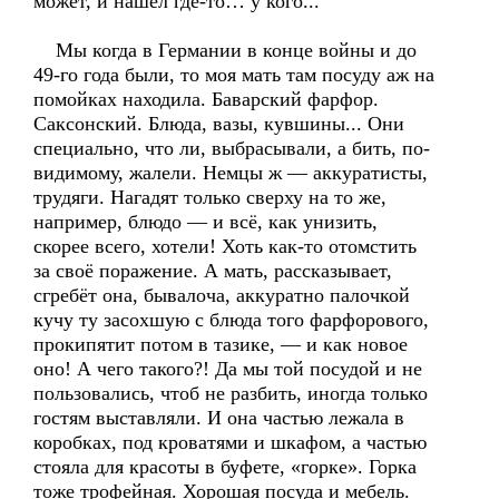
может, и нашёл где-то… у кого...
Мы когда в Германии в конце войны и до
49-го года были, то моя мать там посуду аж на
помойках находила. Баварский фарфор.
Саксонский. Блюда, вазы, кувшины... Они
специально, что ли, выбрасывали, а бить, по-
видимому, жалели. Немцы ж — аккуратисты,
трудяги. Нагадят только сверху на то же,
например, блюдо — и всё, как унизить,
скорее всего, хотели! Хоть как-то отомстить
за своё поражение. А мать, рассказывает,
сгребёт она, бывалоча, аккуратно палочкой
кучу ту засохшую с блюда того фарфорового,
прокипятит потом в тазике, — и как новое
оно! А чего такого?! Да мы той посудой и не
пользовались, чтоб не разбить, иногда только
гостям выставляли. И она частью лежала в
коробках, под кроватями и шкафом, а частью
стояла для красоты в буфете, «горке». Горка
тоже трофейная. Хорошая посуда и мебель.