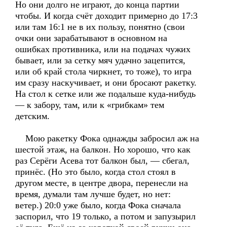
Но они долго не играют, до конца партии
чтобы. И когда счёт доходит примерно до 17:3
или там 16:1 не в их пользу, понятно (свои
очки они зарабатывают в основном на
ошибках противника, или на подачах чужих
бывает, или за сетку мяч удачно зацепится,
или об край стола чиркнет, то тоже), то игра
им сразу наскучивает, и они бросают ракетку.
На стол к сетке или же подальше куда-нибудь
— к забору, там, или к «грибкам» тем
детским.
Мою ракетку Фока однажды забросил аж на
шестой этаж, на балкон. Но хорошо, что как
раз Серёги Асева тот балкон был, — сбегал,
принёс. (Но это было, когда стол стоял в
другом месте, в центре двора, перенесли на
время, думали там лучше будет, но нет:
ветер.) 20:0 уже было, когда Фока сначала
заспорил, что 19 только, а потом и запузырил