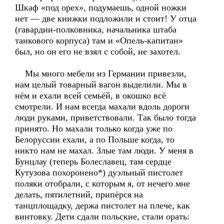
Шкаф «под орех», подумаешь, одной ножки
нет — две книжки подложили и стоит! У отца
(гавардии-полковника, начальника штаба
танкового корпуса) там и «Опель-капитан»
был, но он его не взял с собой, не захотел.
Мы много мебели из Германии привезли,
нам целый товарный вагон выделили. Мы в
нём и ехали всей семьёй, в окошко всё
смотрели. И нам всегда махали вдоль дороги
люди руками, приветствовали. Так было тогда
принято. Но махали только когда уже по
Белоруссии ехали, а по Польше когда, то
никто нам не махал. Злые там люди. У меня в
Бунцлау (теперь Болеславец, там сердце
Кутузова похоронено*) дуэльный пистолет
поляки отобрали, с которым я, от нечего мне
делать, пятилетний, припёрся на
танцплощадку, держа пистолет на плече, как
винтовку. Дети сдали польские, стали орать: