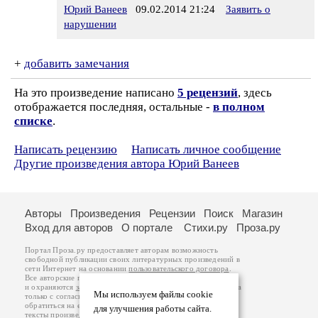
Юрий Ванеев
09.02.2014 21:24
Заявить о
нарушении
+
добавить замечания
На это произведение написано
5 рецензий
, здесь
отображается последняя, остальные -
в полном
списке
.
Написать рецензию
Написать личное сообщение
Другие произведения автора Юрий Ванеев
Авторы
Произведения
Рецензии
Поиск
Магазин
Вход для авторов
О портале
Стихи.ру
Проза.ру
Портал Проза.ру предоставляет авторам возможность
свободной публикации своих литературных произведений в
сети Интернет на основании
пользовательского договора
.
Все авторские права на произведения принадлежат авторам
и охраняются
законом
. Перепечатка произведений возможна
Мы используем файлы cookie
только с согласия его автора, к которому вы можете
обратиться на его авторской странице. Ответственность за
для улучшения работы сайта.
тексты произведений авторы несут самостоятельно на