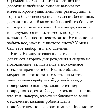
стремления. Раз – и ничего нет. Без нее
дорогие и любимые лица не вызывают
ничего, кроме удивления или равнодушия, а
то, что было некогда целью жизни, бесценным
достижением и благостной ношей, то больше
не будет стоить и гроша. Но иногда, скажете
вы, случаются вещи, тяжесть которых,
казалось бы, нести невозможно. Не проще ли
забыть все, начать с чистого листа? У меня
был этот выбор, и я его сделала.
Ночь. Накануне своего две тысячи
девятьсот второго дня рождения я сидела на
подоконнике, вглядываясь в искаженное
стеклом мрачное небо. Рваные облака
медленно переползали с места на место,
заволакивая серебристой дымкой звезды,
попеременно выглядывающие из-под
природного одеяла. Создавалось впечатление,
что там, наверху, кто-то наблюдает за мной,
отслеживая каждый робкий шаг в
приобретшем новые краски мире. Прошло не