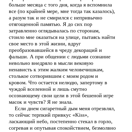
больше месяца с того дня, когда я вспомнила
все (по крайней мере, мне тогда так казалось),
а разум так и не смирился с непривычно
отягощенной памятью. Я до сих пор
затравленно оглядывалась по сторонам,
стоило мне оказаться на улице, пытаясь найти
свое место в этой жизни, вдруг
преобразовавшейся в чреду декораций и
фальши. А при общении с людьми сознание
невольно внедряло в мысли вековую
ненависть к этим жалким человечишкам,
столькое сотворившим с моим родом и
кровом. Что остается нелюдю, запертому в
чуждой вселенной и лишь смутно
осознающему свои цели в этой бешеной игре
масок и чувств? Я не знала.
Если днем сигаретный дым меня отрезвлял,
то сейчас терпкий привкус «Kiss»,
ласкающий небо, постепенно стекал в горло,
согревая и опутывая спокойствием, безмолвно