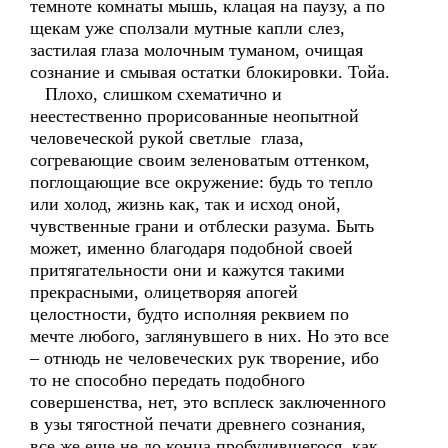
темноте комнаты мышь, клацая на паузу, а по
щекам уже сползали мутные капли слез,
застилая глаза молочным туманом, очищая
сознание и смывая остатки блокировки. Тойа.
Плохо, слишком схематично и
неестественно прорисованные неопытной
человеческой рукой светлые глаза,
согревающие своим зеленоватым оттенком,
поглощающие все окружение: будь то тепло
или холод, жизнь как, так и исход оной,
чувственные грани и отблески разума. Быть
может, именно благодаря подобной своей
притягательности они и кажутся такими
прекрасными, олицетворяя апогей
целостности, будто исполняя реквием по
мечте любого, заглянувшего в них. Но это все
– отнюдь не человеческих рук творение, ибо
то не способно передать подобного
совершенства, нет, это всплеск заключенного
в узы тягостной печати древнего сознания,
все же еще не до конца пробудившегося, как