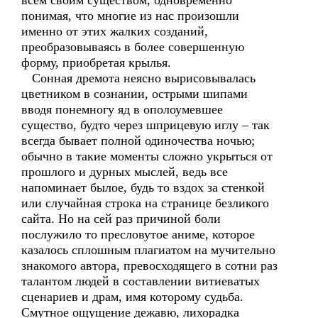
всем своим существом, одновременно
понимая, что многие из нас произошли
именно от этих жалких созданий,
преобразовываясь в более совершенную
форму, приобретая крылья.
Сонная дремота неясно вырисовывалась
цветником в сознании, острыми шипами
вводя понемногу яд в ополоумевшее
существо, будто через шприцевую иглу – так
всегда бывает полной одиночества ночью;
обычно в такие моменты сложно укрыться от
прошлого и дурных мыслей, ведь все
напоминает былое, будь то вздох за стенкой
или случайная строка на странице безликого
сайта. Но на сей раз причиной боли
послужило то пресловутое аниме, которое
казалось сплошным плагиатом на мучительно
знакомого автора, превосходящего в сотни раз
талантом людей в составлении витиеватых
сценариев и драм, имя которому судьба.
Смутное ощущение дежавю, лихорадка