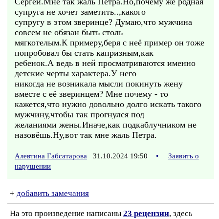
Сергей.Мне так жаль Петра.Но,почему же родная
супруга не хочет заметить..,какого
супругу в этом зверинце? Думаю,что мужчина
совсем не обязан быть столь
мягкотелым.К примеру,беря с неё пример он тоже
попробовал бы стать капризным,как
ребенок.А ведь в ней просматриваются именно
детские черты характера.У него
никогда не возникала мысли покинуть жену
вместе с её зверинцем? Мне почему - то
кажется,что нужно довольно долго искать такого
мужчину,чтобы так прогнулся под
желаниями жены.Иначе,как подкаблучником не
назовёшь.Ну,вот так мне жаль Петра.
Алевтина Габсатарова
31.10.2024 19:50
•
Заявить о
нарушении
+
добавить замечания
На это произведение написаны
23 рецензии
, здесь