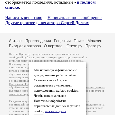
отображается последняя, остальные -
в полном
списке
.
Написать рецензию
Написать личное сообщение
Другие произведения автора Сергей Долгих
Авторы
Произведения
Рецензии
Поиск
Магазин
Вход для авторов
О портале
Стихи.ру
Проза.ру
Портал Проза.ру предоставляет авторам возможность
свободной публикации своих литературных произведений в
сети Интернет на основании
пользовательского договора
.
Все авторские права на произведения принадлежат авторам
и охраняются
законом
. Перепечатка произведений возможна
Мы используем файлы cookie
только с согласия его автора, к которому вы можете
обратиться на его авторской странице. Ответственность за
для улучшения работы сайта.
тексты произведений авторы несут самостоятельно на
Оставаясь на сайте, вы
основании
правил публикации
и
законодательства
Российской Федерации
. Данные пользователей
соглашаетесь с условиями
обрабатываются на основании
Политики обработки персональных данных
.
использования файлов cookies.
Вы также можете посмотреть более подробную
информацию о портале
и
связаться с администрацией
.
Чтобы ознакомиться с
Политикой обработки
Ежедневная аудитория портала Проза.ру – порядка 100 тысяч
посетителей, которые в общей сумме просматривают более полумиллиона
персональных данных и файлов
страниц по данным счетчика посещаемости, который расположен справа
cookie,
нажмите здесь
.
от этого текста. В каждой графе указано по две цифры: количество
просмотров и количество посетителей.