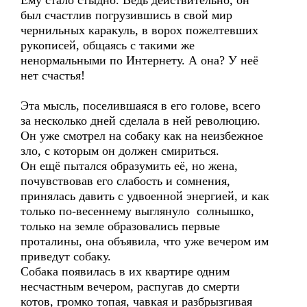
Ему стало стыдно. Ведь действительно, он
был счастлив погрузившись в свой мир
чернильных каракуль, в ворох пожелтевших
рукописей, общаясь с такими же
ненормальными по Интернету. А она? У неё
нет счастья!
Эта мысль, поселившаяся в его голове, всего
за несколько дней сделала в ней революцию.
Он уже смотрел на собаку как на неизбежное
зло, с которым он должен смириться.
Он ещё пытался образумить её, но жена,
почувствовав его слабость и сомнения,
принялась давить с удвоенной энергией, и как
только по-весеннему выглянуло солнышко,
только на земле образовались первые
проталины, она объявила, что уже вечером им
приведут собаку.
Собака появилась в их квартире одним
несчастным вечером, распугав до смерти
котов, громко топая, чавкая и разбрызгивая