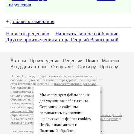
нарушении
+
добавить замечания
Написать рецензию
Написать личное сообщение
Другие произведения автора Георгий Велигорский
Авторы
Произведения
Рецензии
Поиск
Магазин
Вход для авторов
О портале
Стихи.ру
Проза.ру
Портал Проза.ру предоставляет авторам возможность
свободной публикации своих литературных произведений в
сети Интернет на основании
пользовательского договора
.
Все авторские права на произведения принадлежат авторам
и охраняются
законом
. Перепечатка произведений возможна
Мы используем файлы cookie
только с согласия его автора, к которому вы можете
обратиться на его авторской странице. Ответственность за
для улучшения работы сайта.
тексты произведений авторы несут самостоятельно на
Оставаясь на сайте, вы
основании
правил публикации
и
законодательства
Российской Федерации
. Данные пользователей
соглашаетесь с условиями
обрабатываются на основании
Политики обработки персональных данных
.
использования файлов cookies.
Вы также можете посмотреть более подробную
информацию о портале
и
связаться с администрацией
.
Чтобы ознакомиться с
Политикой обработки
Ежедневная аудитория портала Проза.ру – порядка 100 тысяч