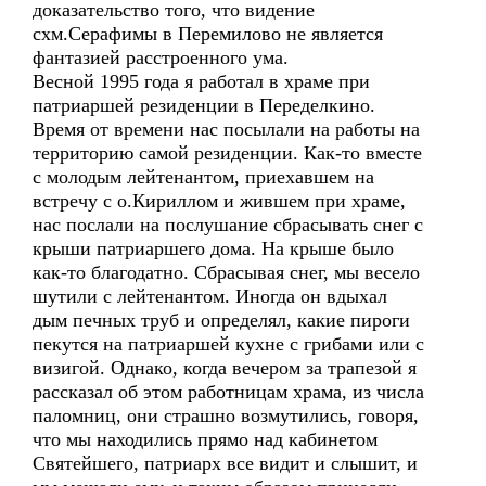
доказательство того, что видение
схм.Серафимы в Перемилово не является
фантазией расстроенного ума.
Весной 1995 года я работал в храме при
патриаршей резиденции в Переделкино.
Время от времени нас посылали на работы на
территорию самой резиденции. Как-то вместе
с молодым лейтенантом, приехавшем на
встречу с о.Кириллом и жившем при храме,
нас послали на послушание сбрасывать снег с
крыши патриаршего дома. На крыше было
как-то благодатно. Сбрасывая снег, мы весело
шутили с лейтенантом. Иногда он вдыхал
дым печных труб и определял, какие пироги
пекутся на патриаршей кухне с грибами или с
визигой. Однако, когда вечером за трапезой я
рассказал об этом работницам храма, из числа
паломниц, они страшно возмутились, говоря,
что мы находились прямо над кабинетом
Святейшего, патриарх все видит и слышит, и