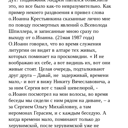
это, но все было как-то невразумительно. Как
пример некоего раздвоения я привел слова
о.Иоанна Крестьянкина сказанные лично мне
по поводу посмертных явлений о.Всеволода
Шпиллера, и записанные мною сразу по
выходу от о.Иоанна. (21мая 1987 года)
О.Иоанн говорил, что во время служения
литургии он видит в алтаре тех живых,
которых поминает на проскомидии. « И не
воображаю их себе, а вот видишь их, вот они
живые стоят. Целая очередь, подталкивают
друг друга – Давай, не задерживай, времени
мало,- и вот я вижу Никиту Вячеславовича, а
за ним Сергия вот с такой шевелюрой, -
о.Иоанн посмотрел на мои волосы, во время
беседы мы сидели с ним рядом на диване, – а
за Сергием Ольгу Михайловну, а там
иеромонах Герасим, и с каждым беседую. А
когда времени мало, поминают только до
херувимской, после херувимской уже не