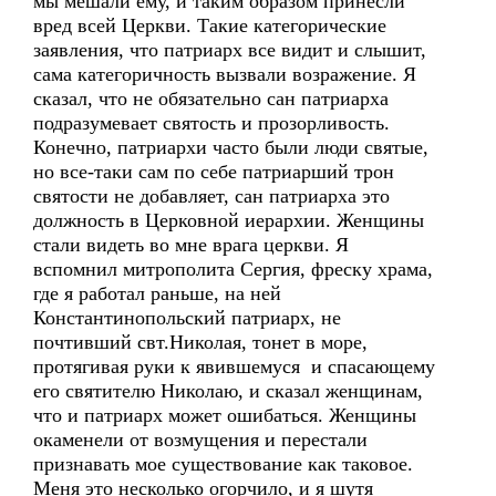
мы мешали ему, и таким образом принесли
вред всей Церкви. Такие категорические
заявления, что патриарх все видит и слышит,
сама категоричность вызвали возражение. Я
сказал, что не обязательно сан патриарха
подразумевает святость и прозорливость.
Конечно, патриархи часто были люди святые,
но все-таки сам по себе патриарший трон
святости не добавляет, сан патриарха это
должность в Церковной иерархии. Женщины
стали видеть во мне врага церкви. Я
вспомнил митрополита Сергия, фреску храма,
где я работал раньше, на ней
Константинопольский патриарх, не
почтивший свт.Николая, тонет в море,
протягивая руки к явившемуся и спасающему
его святителю Николаю, и сказал женщинам,
что и патриарх может ошибаться. Женщины
окаменели от возмущения и перестали
признавать мое существование как таковое.
Меня это несколько огорчило, и я шутя