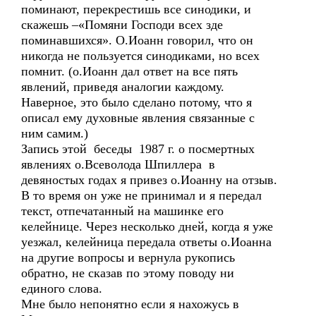
поминают, перекрестишь все синодики, и
скажешь –«Помяни Господи всех зде
поминавшихся». О.Иоанн говорил, что он
никогда не пользуется синодиками, но всех
помнит. (о.Иоанн дал ответ на все пять
явлений, приведя аналогии каждому.
Наверное, это было сделано потому, что я
описал ему духовные явления связанные с
ним самим.)
Запись этой беседы 1987 г. о посмертных
явлениях о.Всеволода Шпиллера в
девяностых годах я привез о.Иоанну на отзыв.
В то время он уже не принимал и я передал
текст, отпечатанный на машинке его
келейнице. Через несколько дней, когда я уже
уезжал, келейница передала ответы о.Иоанна
на другие вопросы и вернула рукопись
обратно, не сказав по этому поводу ни
единого слова.
Мне было непонятно если я нахожусь в