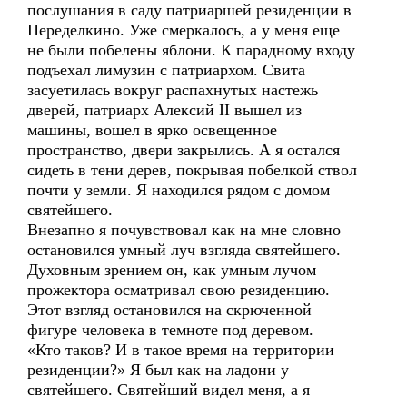
послушания в саду патриаршей резиденции в
Переделкино. Уже смеркалось, а у меня еще
не были побелены яблони. К парадному входу
подъехал лимузин с патриархом. Свита
засуетилась вокруг распахнутых настежь
дверей, патриарх Алексий II вышел из
машины, вошел в ярко освещенное
пространство, двери закрылись. А я остался
сидеть в тени дерев, покрывая побелкой ствол
почти у земли. Я находился рядом с домом
святейшего.
Внезапно я почувствовал как на мне словно
остановился умный луч взгляда святейшего.
Духовным зрением он, как умным лучом
прожектора осматривал свою резиденцию.
Этот взгляд остановился на скрюченной
фигуре человека в темноте под деревом.
«Кто таков? И в такое время на территории
резиденции?» Я был как на ладони у
святейшего. Святейший видел меня, а я