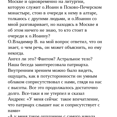
Москве и одновременно на литургии,
которую служит о.Иоанн в Псково-Печерском
монастыре, стою в очереди к нему в алтаре,
толкаюсь с другими людьми, и о.Иоаннн со
мной разговаривает, но находясь в Москве я
об этом ничего не знаю, то кто стоит в
очереди к о.Иоанну?
О.Владимир В. на мой вопрос ответил, что он
знает, о чем речь, он может объяснить, но ему
некогда.
Ангел ли это? Фантом? Астральное тело?
Наша беседа заинтересовала патриарха.
Внутренним зрением можно было видеть,
ощущать, как в потусторонности он умным
облаком соприсутствовал с нами, глядя на нас
с высоты. Все это продолжалось достаточно
долго. Все-таки я не утерпел и сказал
Андрею: «У меня сейчас такое впечатление,
что патриарх слышит нас и соприсутствует с
нами»
-А у меня такое ощущение с самого начала