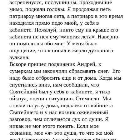
встрепенулся, послушницы, проходившие
мимо, подняли головы. Я продолжал петь
патриарху многая лета, а патриарх в это время
находился прямо подо мной, у себя в
кабинете. Пожалуй, никто ему на крыше его
кабинета не пел ему «многая лета». Наверно
он помолился обо мне. У меня было
ощущение, что я попал в жерло духовного
вулкана.
Вскоре пришел подвижник Андрей, к
сумеркам мы закончили сбрасывать снег. Его
надо было отбросить еще и от дома. Когда мы
спустились вниз, нам сообщили, что
Святейший был у себя в кабинете, я тихо
ойкнул, оценив ситуацию. Стемнело. Мы
стояли на углу дома, недалеко от кабинета
Святейшего и у нас возник оживленный
разговор, чем отличается дух от души. Я
никак не мог этого понять. Если мое
сознание, мое «я» это душа, то что же мой
дух? Подвижник Андрей пытался объяснить