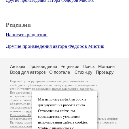
Другие произведения автора Федоров Мистик
Рецензии
Написать рецензию
Другие произведения автора Федоров Мистик
Авторы
Произведения
Рецензии
Поиск
Магазин
Вход для авторов
О портале
Стихи.ру
Проза.ру
Портал Проза.ру предоставляет авторам возможность
свободной публикации своих литературных произведений в
сети Интернет на основании
пользовательского договора
.
Все авторские права на произведения принадлежат авторам
и охраняются
законом
. Перепечатка произведений возможна
Мы используем файлы cookie
только с согласия его автора, к которому вы можете
обратиться на его авторской странице. Ответственность за
для улучшения работы сайта.
тексты произведений авторы несут самостоятельно на
Оставаясь на сайте, вы
основании
правил публикации
и
законодательства
Российской Федерации
. Данные пользователей
соглашаетесь с условиями
обрабатываются на основании
Политики обработки персональных данных
.
использования файлов cookies.
Вы также можете посмотреть более подробную
информацию о портале
и
связаться с администрацией
.
Чтобы ознакомиться с