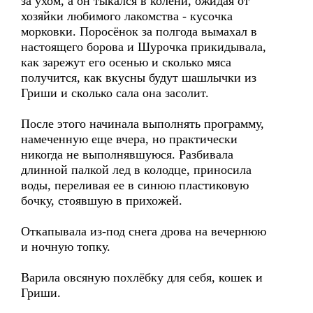
за ухом, а он тыкался в колени, ожидая от
хозяйки любимого лакомства - кусочка
морковки. Поросёнок за полгода вымахал в
настоящего борова и Шурочка прикидывала,
как зарежут его осенью и сколько мяса
получится, как вкусны будут шашлычки из
Гриши и сколько сала она засолит.
После этого начинала выполнять программу,
намеченную еще вчера, но практически
никогда не выполнявшуюся. Разбивала
длинной палкой лед в колодце, приносила
воды, переливая ее в синюю пластиковую
бочку, стоявшую в прихожей.
Откапывала из-под снега дрова на вечернюю
и ночную топку.
Варила овсяную похлёбку для себя, кошек и
Гриши.