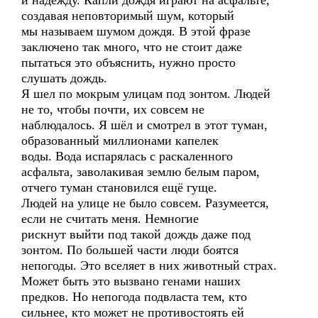
и надежду. Капли дождя играют на асфальте,
создавая неповторимый шум, который
мы называем шумом дождя. В этой фразе
заключено так много, что не стоит даже
пытаться это объяснить, нужно просто
слушать дождь.
Я шел по мокрым улицам под зонтом. Людей
не то, чтобы почти, их совсем не
наблюдалось. Я шёл и смотрел в этот туман,
образованный миллионами капелек
воды. Вода испарялась с раскаленного
асфальта, заволакивая землю белым паром,
отчего туман становился ещё гуще.
Людей на улице не было совсем. Разумеется,
если не считать меня. Немногие
рискнут выйти под такой дождь даже под
зонтом. По большей части люди боятся
непогоды. Это вселяет в них животный страх.
Может быть это вызвано генами наших
предков. Но непогода подвласта тем, кто
сильнее, кто может не противостоять ей