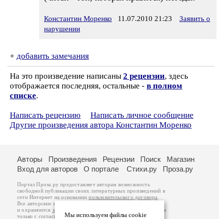
Константин Моренко
11.07.2010 21:23
Заявить о
нарушении
+
добавить замечания
На это произведение написаны
2 рецензии
, здесь
отображается последняя, остальные -
в полном
списке
.
Написать рецензию
Написать личное сообщение
Другие произведения автора Константин Моренко
Авторы
Произведения
Рецензии
Поиск
Магазин
Вход для авторов
О портале
Стихи.ру
Проза.ру
Портал Проза.ру предоставляет авторам возможность
свободной публикации своих литературных произведений в
сети Интернет на основании
пользовательского договора
.
Все авторские права на произведения принадлежат авторам
и охраняются
законом
. Перепечатка произведений возможна
Мы используем файлы cookie
только с согласия его автора, к которому вы можете