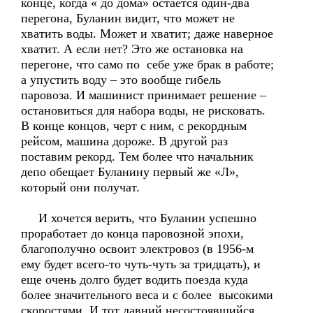
конце, когда « до дома» остается один-два
перегона, Буланин видит, что может не
хватить воды. Может и хватит; даже наверное
хватит. А если нет? Это же остановка на
перегоне, что само по себе уже брак в работе;
а упустить воду – это вообще гибель
паровоза. И машинист принимает решение –
остановиться для набора воды, не рисковать.
В конце концов, черт с ним, с рекордным
рейсом, машина дороже. В другой раз
поставим рекорд. Тем более что начальник
депо обещает Буланину первый же «Л»,
который они получат.
И хочется верить, что Буланин успешно
проработает до конца паровозной эпохи,
благополучно освоит электровоз (в 1956-м
ему будет всего-то чуть-чуть за тридцать), и
еще очень долго будет водить поезда куда
более значительного веса и с более высокими
скоростями. И тот давний несостоявшийся