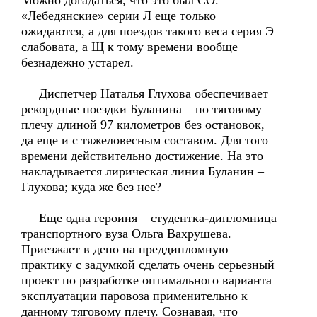
Можно догадаться, что это был СО.
«Лебедянские» серии Л еще только
ожидаются, а для поездов такого веса серия Э
слабовата, а Щ к тому времени вообще
безнадежно устарел.
Диспетчер Наталья Глухова обеспечивает
рекордные поездки Буланина – по тяговому
плечу длиной 97 километров без остановок,
да еще и с тяжеловесным составом. Для того
времени действительно достижение. На это
накладывается лирическая линия Буланин –
Глухова; куда же без нее?
Еще одна героиня – студентка-дипломница
транспортного вуза Ольга Вахрушева.
Приезжает в депо на преддипломную
практику с задумкой сделать очень серьезный
проект по разработке оптимального варианта
эксплуатации паровоза применительно к
данному тяговому плечу. Сознавая, что