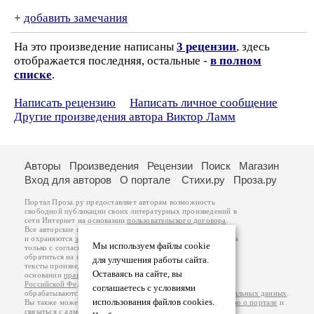
+
добавить замечания
На это произведение написаны
3 рецензии
, здесь
отображается последняя, остальные -
в полном
списке
.
Написать рецензию
Написать личное сообщение
Другие произведения автора Виктор Ламм
Авторы
Произведения
Рецензии
Поиск
Магазин
Вход для авторов
О портале
Стихи.ру
Проза.ру
Портал Проза.ру предоставляет авторам возможность
свободной публикации своих литературных произведений в
сети Интернет на основании
пользовательского договора
.
Все авторские права на произведения принадлежат авторам
и охраняются
законом
. Перепечатка произведений возможна
Мы используем файлы cookie
только с согласия его автора, к которому вы можете
обратиться на его авторской странице. Ответственность за
для улучшения работы сайта.
тексты произведений авторы несут самостоятельно на
Оставаясь на сайте, вы
основании
правил публикации
и
законодательства
Российской Федерации
. Данные пользователей
соглашаетесь с условиями
обрабатываются на основании
Политики обработки персональных данных
.
использования файлов cookies.
Вы также можете посмотреть более подробную
информацию о портале
и
связаться с администрацией
.