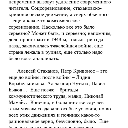
непременно вызовут удивление современного
читателя. Соцсоревнование, стахановско-
кривоносовское движение, а сверх обычного
– еще и какое-то комсомольское
соревнование. Насколько все это было
серьезно? Может быть, и серьезно; напомним,
дело происходит в 1948-м, только три года
назад закончилась тяжелейшая война, еще
страна лежала в руинах, еще столько надо
было восстанавливать.
Алексей Стаханов, Петр Кривонос – это
еще до войны; после войны – Лидия
Корабельникова, Александр Чутких, Павел
Быков… Еще позже – бригады
коммунистического труда, маяки, Николай
Мамай… Конечно, в большинстве случаев
этим маякам создавали особые условия, но во
всех этих движениях и починах какое-то
рациональное зерно, безусловно, было. Еще
был энтузиазм, еще не скоро всем всё