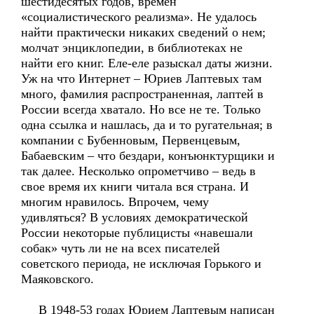
шестидесятых годов, времен
«социалистического реализма». Не удалось
найти практически никаких сведений о нем;
молчат энциклопедии, в библиотеках не
найти его книг. Еле-еле разыскал даты жизни.
Уж на что Интернет – Юриев Лаптевых там
много, фамилия распространенная, лаптей в
России всегда хватало. Но все не те. Только
одна ссылка и нашлась, да и то ругательная; в
компании с Бубенновым, Первенцевым,
Бабаевским – что бездари, конъюнктурщики и
так далее. Несколько опрометчиво – ведь в
свое время их книги читала вся страна. И
многим нравилось. Впрочем, чему
удивляться? В условиях демократической
России некоторые публицисты «навешали
собак» чуть ли не на всех писателей
советского периода, не исключая Горького и
Маяковского.
В 1948-53 годах Юрием Лаптевым написан