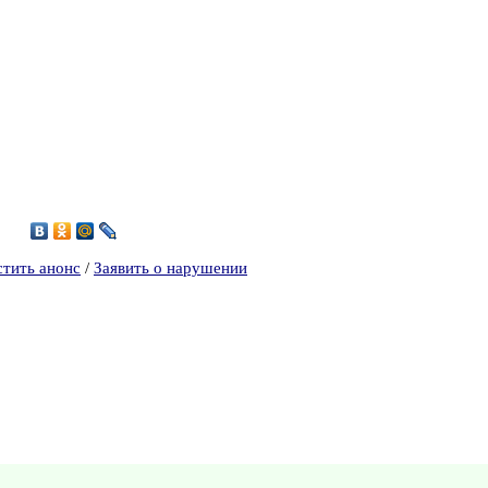
7
стить анонс
/
Заявить о нарушении