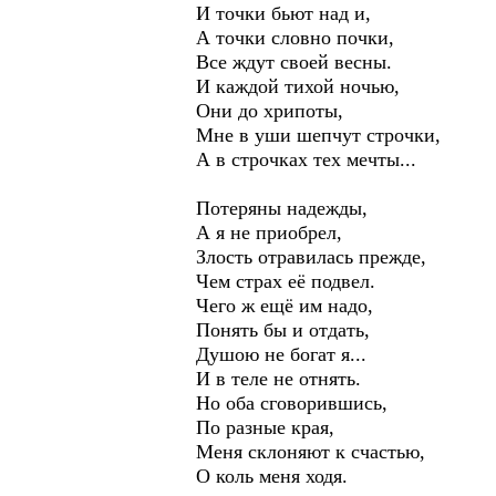
И точки бьют над и,
А точки словно почки,
Все ждут своей весны.
И каждой тихой ночью,
Они до хрипоты,
Мне в уши шепчут строчки,
А в строчках тех мечты...
Потеряны надежды,
А я не приобрел,
Злость отравилась прежде,
Чем страх её подвел.
Чего ж ещё им надо,
Понять бы и отдать,
Душою не богат я...
И в теле не отнять.
Но оба сговорившись,
По разные края,
Меня склоняют к счастью,
О коль меня ходя.