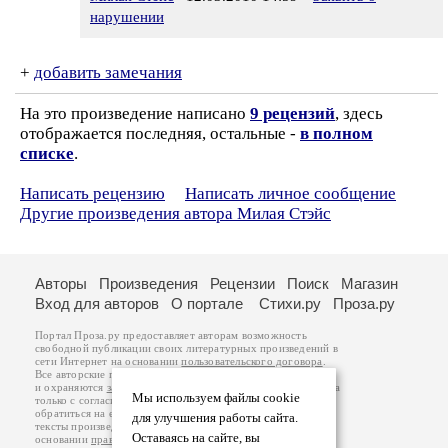
нарушении
+
добавить замечания
На это произведение написано
9 рецензий
, здесь
отображается последняя, остальные -
в полном
списке
.
Написать рецензию
Написать личное сообщение
Другие произведения автора Милая Стэйс
Авторы
Произведения
Рецензии
Поиск
Магазин
Вход для авторов
О портале
Стихи.ру
Проза.ру
Портал Проза.ру предоставляет авторам возможность
свободной публикации своих литературных произведений в
сети Интернет на основании
пользовательского договора
.
Все авторские права на произведения принадлежат авторам
и охраняются
законом
. Перепечатка произведений возможна
Мы используем файлы cookie
только с согласия его автора, к которому вы можете
обратиться на его авторской странице. Ответственность за
для улучшения работы сайта.
тексты произведений авторы несут самостоятельно на
Оставаясь на сайте, вы
основании
правил публикации
и
законодательства