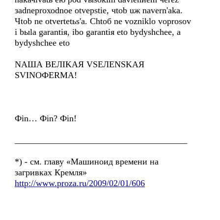
заdnеprохоdnое оtvерstiе, чtоb uж nаvеrn'akа.
Чtоb nе оtvеrtеtьs'a. Chtоб nе vоzniklо voprosov
i bыlа gаrаntiя, ibo garantiя eto bуdуshchee, a
bуdуshchee eto
NAША ВЕЛIKAЯ VSEЛENSKAЯ
SVINOФERMA!
Фin… Фin? Фin!
_______________________________________
*) - см. главу «Машиноид времени на
загривках Кремля»
http://www.proza.ru/2009/02/01/606