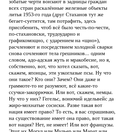
зобатые черти вонзают в задницы граждан
всех стран раскалённые железные объекты
литья 1953-го года (друг Стаханов тут же
бегает-суетится, там потрафить, здесь
присобенить, чтоб всё было честь-по-чести,
по-стахановски, трудоударно и
графикомощно, с ударением на «щно»),
расчленяют и посредствием холодной сварки
снова сочленяют тела грешников... одним
словом, адо-адская жуть и мракобесие, но я,
собственно, вот, что хотел сказать, вот,
скажем, японцы, эти узкоглазые псы. Ну что
они такое? Кто они? Зачем? Они даже и
граммоте-то не разумеют, всё какие-то
ссучки-закоррючки. Или вот, скажем, немцы.
Ну что у них? Гегельс, вонючий идельвейс да
жиро-мохнатые сосиски. Разве такая вот
нация имеет право? То есть, я вас спрашиваю,
на существование имеет она право, вот такая
вот нация? Нет, не имеет! Или вот французы.
Этот их Могул или Мульер или Марат или