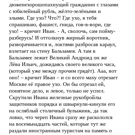
дюженехорошопахнущий гражданин с глазами
с юбилейный рубль, жёлто-зелёными и
злыми. Где ухо? Что?! Где ухо, я тебя
спрашиваю, фашист, гнида, гов-в-вори, где
ухо! – кричит Иван. - А, сволочь, сам пойму-
разберусь! И оттолкнув жирный воротник,
разворачивается и, локтями разбросав караул,
взлетает на стену Бальзамея. А там в
Бальзамее лежит Великий Андроид он же
Лёва Ильич, дожидаясь своего великого часа,
(который уже между прочим грядёт). Ааа, вот
оно! – кричит Иван – и со всего маху отрезает
Москве её правое ухо. Он бы отрезал ей,
понятное дело, и левое, только не успел.
Скрутили Ивана железные рукобройлы
защитников порядка и швырнули-кинули его
на осляблый столичный булыжник, да так
ловко, что череп Ивана сразу же раскололся
на восемьнадцать частей, которые тут же
раздали иностранным туристам на память о