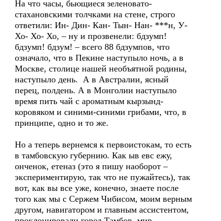
На что часы, бьющиеся зеленовато-
стахановскими толчками на стене, строго
ответили: Ин- Дин- Кан- Тын- Нан- ***н, У-
Хо- Хо- Хо, – ну и прозвенели: бдзумп!
бдзумп! бдзум! – всего 88 бдзумпов, что
означало, что в Пекине наступыло ночь, а в
Москве, столице нашей необъятной родины,
наступыло день. А в Австралии, ясный
перец, полдень. А в Монголии наступыло
время пить чай с ароматным кырзынд-
коровяком и синими-синими грибами, что, в
принципе, одно и то же.
Но а теперь вернемся к первоистокам, то есть
в тамбовскую губернию. Как ыв евс ежу,
онченок, етеназ (это я пишу наоборот –
экспериментирую, так что не пужайтесь), так
вот, как вы все уже, конечно, знаете после
того как мы с Сержем Чибисом, моим верным
другом, навигатором и главным ассистентом,
проклонировали город Тамбов, мир