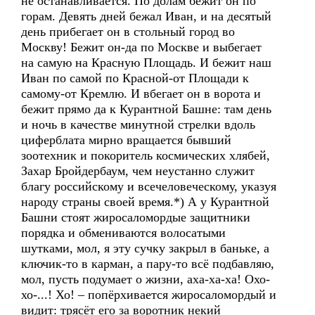
не останавливается. По долам бежит он по
горам. Девять дней бежал Иван, и на десятый
день прибегает он в стольный город во
Москву! Бежит он-да по Москве и выбегает
на самую на Красную Площадь. И бежит наш
Иван по самой по Красной-от Площади к
самому-от Кремлю. И вбегает он в ворота и
бежит прямо да к Курантной Башне: там день
и ночь в качестве минутной стрелки вдоль
циферблата мирно вращается бывший
зоотехник и покоритель космических хлябей,
Захар Бройдербаум, чем неустанно служит
благу российскому и всечеловеческому, указуя
народу страны своей время.*) А у Курантной
Башни стоят жиросаломордые защитники
порядка и обмениваются волосатыми
шутками, мол, я эту сучку закрыл в баньке, а
ключик-то в карман, а пару-то всё подбавляю,
мол, пусть подумает о жизни, аха-ха-ха! Охо-
хо-...! Хо! – попёрхивается жиросаломордый и
видит: трясёт его за воротник некий