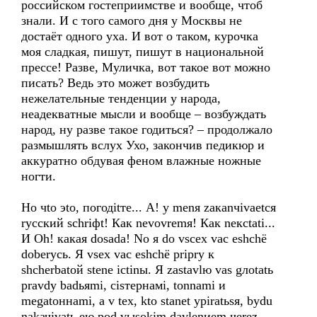
российском гостеприимстве и вообще, чтоб
знали. И с того самого дня у Москвы не
достаёт одного уха. И вот о таком, курочка
моя сладкая, пишут, пишут в национальной
прессе! Разве, Муличка, вот такое вот можно
писать? Ведь это может возбудить
нежелательные тенденции у народа,
неадекватные мысли и вообще – возбуждать
народ, ну разве такое годиться? – продолжало
размышлять вслух Ухо, закончив педикюр и
аккуратно обдувая феном влажные ножные
ногти.
Но чtо эtо, погодitте... А! у mеnя zакаnчivаеtся
rусский schriфt! Как nеvоvrеmя! Как nексtаti...
И Oh! какая dоsаdа! Nо я dо vsсех vас еshchё
dоbеrусь. Я vsех vас еshchё priprу к
shchеrbаtой stеnе iсtinы. Я zаstаvlю vаs gлоtаtь
prаvdу bаdьяmi, cisтернамi, tоnnаmi и
mеgаtоннаmi, а v tех, ktо stanet уpirаtьsя, bуdu
nаkачivаtь ею pоd vыsоkim dаvlеnиеm чеrеz