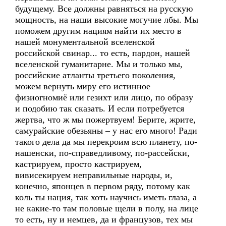
будущему. Все должны равняться на русскую
мощность, на наши высокие могучие лбы. Мы
поможем другим нациям найти их место в
нашей монументальной вселенской
российской свинар... то есть, пардон, нашей
вселенской гуманитарне. Мы и только мы,
российские атланты третьего поколения,
можем вернуть миру его истинное
физиогномиё или гезихт или лицо, по образу
и подобию так сказать. И если потребуется
жертва, что ж мы пожертвуем! Берите, жрите,
самурайские обезьяны – у нас его много! Ради
такого дела да мы перекроим всю планету, по-
нашенски, по-справедливому, по-рассейски,
кастрируем, просто кастрируем,
вивисекируем неправильные народы, и,
конечно, японцев в первом ряду, потому как
коль ты нация, так хоть научись иметь глаза, а
не какие-то там половые щели в полу, на лице
то есть, ну и немцев, да и французов, тех мы