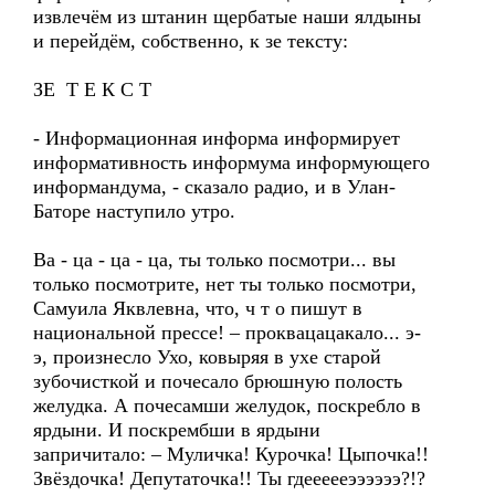
извлечём из штанин щербатые наши ялдыны
и перейдём, собственно, к зе тексту:
ЗЕ Т Е К С Т
- Информационная информа информирует
информативность информума информующего
информандума, - сказало радио, и в Улан-
Баторе наступило утро.
Ва - ца - ца - ца, ты только посмотри... вы
только посмотрите, нет ты только посмотри,
Самуила Яквлевна, что, ч т о пишут в
национальной прессе! – проквацацакало... э-
э, произнесло Ухо, ковыряя в ухе старой
зубочисткой и почесало брюшную полость
желудка. А почесамши желудок, поскребло в
ярдыни. И поскрембши в ярдыни
запричитало: – Муличка! Курочка! Цыпочка!!
Звёздочка! Депутаточка!! Ты гдеееееээээээ?!?