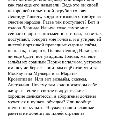
как там еще его называли. Ведь это он своей
нехорошей гильетиной отрубил голову
Леониду Ильичу, когда тот взывал с трибун за
счастие народов. Разве так поступают? Вот и
голова Леонида Ильича тоже самое мне
сейчас говорит с письменного стола, разве так
поступают, говорит мне голова, и я утираю ей
чистой портянкой праведные сырные слёзы,
не плачь, говорю я, Голова Леонид Ильич, то
ли еще будет, вот увидишь, Голова, мы ещё
зальём их сранный Париж напалмом, устроим
им шоу де Берже – они нам ещё ответят и за
Москву и за Мульера и за Марата-
Кровопивца. Или вот возьмём, скажем,
Австралия. Почему там колоннизаторы себе
живут в тепле в светле и жрут всякие
хорошие деликатессы, а аборигены должны
мучаться и кушать объедки? Или вообще
ничего не кушать! Неужели наши славные
ракеты не долетят до ихней страны за