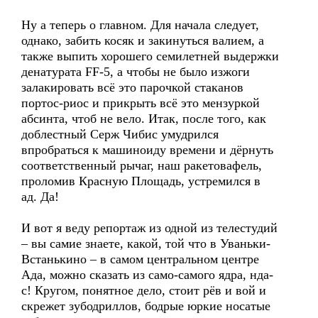
Ну а теперь о главном. Для начала следует,
однако, забить косяк и закинуться валием, а
также выпить хорошего семилетней выдержки
денатурата FF-5, а чтобы не было изжоги
залакировать всё это парочкой стаканов
портос-риос и прикрыть всё это мензуркой
абсинта, чтоб не вело. Итак, после того, как
доблестный Серж Чибис умудрился
впробраться к машиноиду времени и дёрнуть
соответственный рычаг, наш ракетовафель,
проломив Красную Площадь, устремился в
ад. Да!
И вот я веду репортаж из одной из телестудий
– вы самие знаете, какой, той что в Уваньки-
Встанькино – в самом центральном центре
Ада, можно сказать из само-самого ядра, нда-
с! Кругом, понятное дело, стоит рёв и вой и
скрежет зубодриллов, бодрые юркие носатые