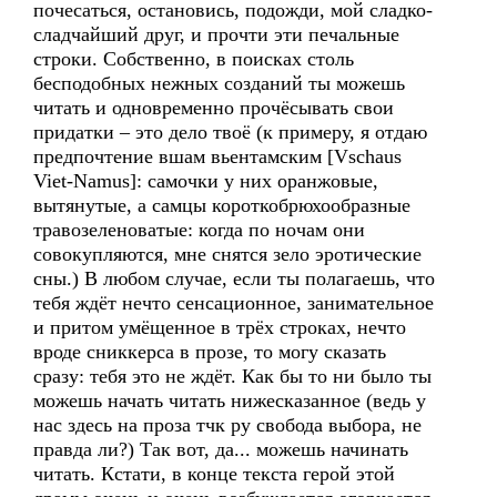
почесаться, остановись, подожди, мой сладко-
сладчайший друг, и прочти эти печальные
строки. Собственно, в поисках столь
бесподобных нежных созданий ты можешь
читать и одновременно прочёсывать свои
придатки – это дело твоё (к примеру, я отдаю
предпочтение вшам вьентамским [Vschaus
Viet-Namus]: самочки у них оранжовые,
вытянутые, а самцы короткобрюхообразные
травозеленоватые: когда по ночам они
совокупляются, мне снятся зело эротические
сны.) В любом случае, если ты полагаешь, что
тебя ждёт нечто сенсационное, занимательное
и притом умёщенное в трёх строках, нечто
вроде сниккерса в прозе, то могу сказать
сразу: тебя это не ждёт. Как бы то ни было ты
можешь начать читать нижесказанное (ведь у
нас здесь на проза тчк ру свобода выбора, не
правда ли?) Так вот, да... можешь начинать
читать. Кстати, в конце текста гeрoй этой