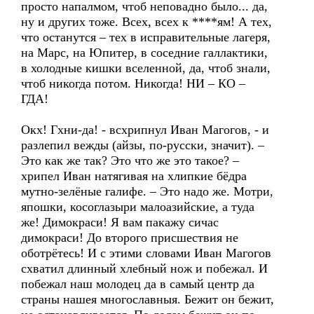
просто напалмом, чтоб неповадно было... да,
ну и других тоже. Всех, всех к ****ям! А тех,
что останутся – тех в исправительные лагеря,
на Марс, на Юпитер, в соседние галлактики,
в холодные кишки вселенной, да, чтоб знали,
чтоб никогда потом. Никогда! НИ – КО –
ГДА!
Окх! Гхни-да! - всхрипнул Иван Магогов, - и
разлепил вежды (айзы, по-русски, значит). –
Это как же так? Это что же это такое? –
хрипел Иван натягивая на хлипкие бёдра
мутно-зелёные галифе. – Это надо же. Мотри,
япошки, косоглазыри малоазийские, а туда
же! Димокраси! Я вам пакажу сичас
димокраси! До второго присшествия не
оботрётесь! И с этими словами Иван Магогов
схватил длинный хлебный нож и побежал. И
побежал наш молодец да в самый центр да
страны нашея многославныя. Бежит он бежит,