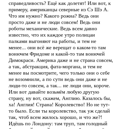
справедливость? Ещё как долетят! Или вот, к
примеру, американцы северные из Сэ Шэ А.
Что им нужно? Какого рожна? Ведь они
просто даже и не люди совсем! Ведь они
роботы механические. Ведь всем давно
известно, что их каждое утро полицаи
палками выгоняют на работы, и тем не
менее... они всё же верещат о каком-то там
вонючем Фридоме и какой-то там вонючей
Димокраси. Америка даже и не страна совсем,
а так, абстракция, фата-моргана, и тем не
менее вы посмотрите, чего только они о себе
не возомнили, а по сути ведь они даже и не
люди-то совсем, а так... не люди они, короче.
Или вот давайте возьмём любую другую
страну, ну вот, скажем, Англию. Казалось бы,
ха! Англия! Страна! Королевство! Но не тут-
то было. Если ты королевство, так уж сделай
так, чтоб всем жилось хорошо, и что же?!
Идёшь по Лондону: там труп, там голодный