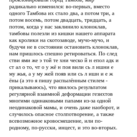
радикально изменился: во-первых, вместо
одного Тамбова их стало два, а потом три, а
потом восемь, потом двадцать, тридцать, а
потом, когда у нас заклинило клоноклав,
тамбовы полезли из кишки нашего аппарата
как кролики на скотозаводе, мучо-мучо, и
будучи не в состоянии остановить клоноклав,
нам пришлось спешно ретироваться. По след
стви ями же э той те хни ческо й н епол адк и
ст ал о то, чт о у жё н поя вили сь л ишни е
му жья, а у му жей появ или сь л ишн и е ж
ёны (а это я пишу распылённым стилем -
прикалываюсь), что явилось результатом
регулярной взаимной деформации гезихтов
многими одинаковыми папами из-за одной
неодинаковой мамы, и очень даже наоборот, и
случилось опасное столпотворение, а также
всевозможное кровосмешение, или по-
родному, по-русски, инцест, и это во-вторых.