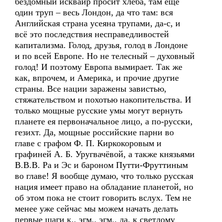
бездомный исквайр просит хлеба, там ещё
один труп – весь Лондон, да что там: вся
Английская страна усеяна трупами, да-с, и
всё это последствия несправедливостей
капитализма. Голод, друзья, голод в Лондоне
и по всей Европе. Но не телесный – духовный
голод! И поэтому Европа вымирает. Так же
как, впрочем, и Америка, и прочие другие
страны. Все нации заражены завистью,
стяжательством и похотью накопительства. И
только мощные русские умы могут вернуть
планете ея первоначальное лицо, а по-русски,
гезихт. Да, мощные российские парни во
главе с графом Ф. П. Киркокоровым и
графиней А. Б. Уругвачёвой, а также князьями
В.В.В. Ра и Эс и бароном Путти-Фруттиным
во главе! Я вообще думаю, что только русская
нация имеет право на обладание планетой, но
об этом пока не стоит говорить вслух. Тем не
менее уже сейчас мы можем начать делать
первые шаги к.. эгм.. эгм.. да, к светлому