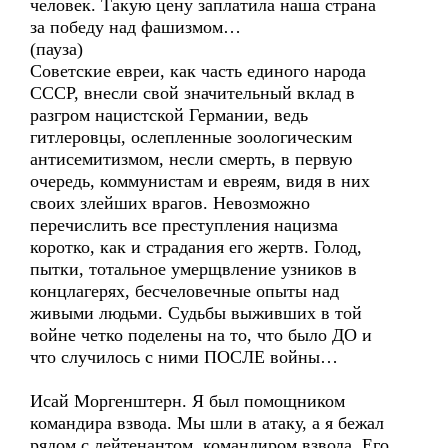
человек. Такую цену заплатила наша страна
за победу над фашизмом…
(пауза)
Советские евреи, как часть единого народа
СССР, внесли свой значительный вклад в
разгром нацистской Германии, ведь
гитлеровцы, ослепленные зоологическим
антисемитизмом, несли смерть, в первую
очередь, коммунистам и евреям, видя в них
своих злейших врагов. Невозможно
перечислить все преступления нацизма
коротко, как и страдания его жертв. Голод,
пытки, тотальное умерщвление узников в
концлагерях, бесчеловечные опыты над
живыми людьми. Судьбы выживших в той
войне четко поделены на то, что было ДО и
что случилось с ними ПОСЛЕ войны…
Исай Моргенштерн. Я был помощником
командира взвода. Мы шли в атаку, а я бежал
рядом с лейтенантом, командиром взвода. Его