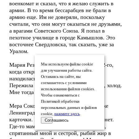
военкомат и сказал, что я желаю служить в
армии. В то время бессарабцев не брали в
армию еще. Им не доверяли, поскольку
считали, что они могут оказаться не друзьями,
а врагами Советского Союза. Я попал в
пехотное училище в городе Камышлов. Это
восточнее Свердловска, так сказать, уже за
Уралом.
Мария Резник. С 41-го года до марта 42-го,
Мы используем файлы cookie
для улучшения работы сайта.
когда открылась дорога через Ладогу, я
Оставаясь на сайте, вы
находилась в осажденном Ленинграде.
соглашаетесь с условиями
Пережила все прелести блокады. Голод, холод.
использования файлов cookies.
Мне тогда шел семнадцатый год.
Чтобы ознакомиться с
Политикой обработки
Мера Соколинская. Война уже идет. Уже
персональных данных и файлов
Ленинград почти окружен. И начались
cookie,
нажмите здесь
.
карточки. Беда. Продуктов нет, ничего нет.
Соглашаюсь
Где-то мама еще обнаружила, случайно,
спрятанный мной и сестрой, рыбий жир в