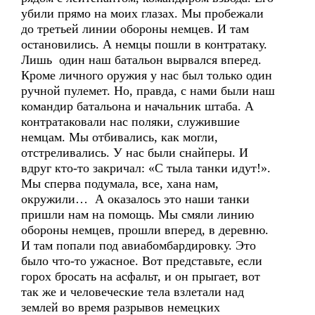
убили прямо на моих глазах. Мы пробежали
до третьей линии обороны немцев. И там
остановились. А немцы пошли в контратаку.
Лишь один наш батальон вырвался вперед.
Кроме личного оружия у нас был только один
ручной пулемет. Но, правда, с нами были наш
командир батальона и начальник штаба. А
контратаковали нас поляки, служившие
немцам. Мы отбивались, как могли,
отстреливались. У нас были снайперы. И
вдруг кто-то закричал: «С тыла танки идут!».
Мы сперва подумала, все, хана нам,
окружили… А оказалось это наши танки
пришли нам на помощь. Мы смяли линию
обороны немцев, прошли вперед, в деревню.
И там попали под авиабомбардировку. Это
было что-то ужасное. Вот представьте, если
горох бросать на асфальт, и он прыгает, вот
так же и человеческие тела взлетали над
землей во время разрывов немецких