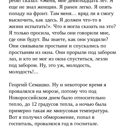
ребят сказал: «Женя, мне девятнадцать лет. Я
еще не знал женщин. Я ранен легко. Я опять
попаду на фронт. Там меня… вряд ли я смогу
выскочить, как здесь. Я должен что-то в
жизни испытать!». Что я могла сказать на это?
Я только просила, чтобы они говорили мне,
где они будут. Вы знаете, как они уходили?
Они связывали простыни и спускались по
простыням из окна. Они прорыли под забором
лаз, и кто не мог из окна спуститься, лезли
под забором. Ну, это уж, молодость,
молодость!...
Георгий Семашко. Ну и некоторое время я
провалялся на морозе, потому что под
Новороссийском днем было относительно
тепло, до 12 градусов тепла, а ночью была
примерно такая же минусовая температура.
Вот я получил обморожение, попал в
госпиталь, провалялся год в госпитале.