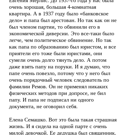
Евгения Мерлис. До 1937-го года у нас была
очень хорошая, большая 4-комнатная
квартира. А в 1937 году было «банковское
дело» и папа был арестован. Но так как он не
был членом партии, то обвинили его в
экономической диверсии. Это все-таки было
легче, чем политическое обвинение. Но так
как папа по образованию был юристом, и все
приятели его тоже были юристами, они
сумели очень долго тянуть дело. А потом
даже взять папу на поруки. И я думаю, что
папе очень повезло, потому что у него был
очень порядочный человек следователь по
фамилии Ремов. Он не применял никаких
физических методов при допросе, не бил
папу. И папа не подписал ни одного
документа, не оговорил себя.
Елена Семашко. Вот это была такая страшная
жизнь. И я сидела на одной парте с очень
милой девочкой. Ее дедушка был священник.