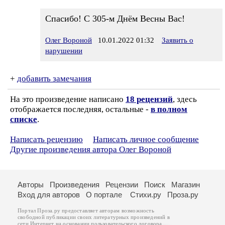
Спасибо! С 305-м Днём Весны Вас!
Олег Вороной
10.01.2022 01:32
Заявить о
нарушении
+
добавить замечания
На это произведение написано
18 рецензий
, здесь
отображается последняя, остальные -
в полном
списке
.
Написать рецензию
Написать личное сообщение
Другие произведения автора Олег Вороной
Авторы
Произведения
Рецензии
Поиск
Магазин
Вход для авторов
О портале
Стихи.ру
Проза.ру
Портал Проза.ру предоставляет авторам возможность
свободной публикации своих литературных произведений в
сети Интернет на основании
пользовательского договора
.