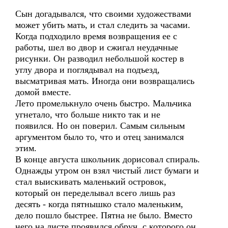
Сын догадывался, что своими художествами
может убить мать, и стал следить за часами.
Когда подходило время возвращения ее с
работы, шел во двор и сжигал неудачные
рисунки. Он разводил небольшой костер в
углу двора и поглядывал на подъезд,
высматривая мать. Иногда они возвращались
домой вместе.
Лето промелькнуло очень быстро. Мальчика
угнетало, что больше никто так и не
появился. Но он поверил. Самым сильным
аргументом было то, что и отец занимался
этим.
В конце августа школьник дорисовал спираль.
Однажды утром он взял чистый лист бумаги и
стал выискивать маленький островок,
который он переделывал всего лишь раз
десять - когда пятнышко стало маленьким,
дело пошло быстрее. Пятна не было. Вместо
него на листе проявился обруч, с которого он