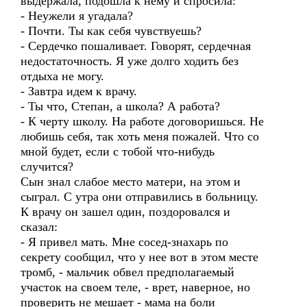
выдержала, подошла к нему и спросила:
- Неужели я угадала?
- Почти. Ты как себя чувствуешь?
- Сердечко пошаливает. Говорят, сердечная
недостаточность. Я уже долго ходить без
отдыха не могу.
- Завтра идем к врачу.
- Ты что, Степан, а школа? А работа?
- К черту школу. На работе договоришься. Не
любишь себя, так хоть меня пожалей. Что со
мной будет, если с тобой что-нибудь
случится?
Сын знал слабое место матери, на этом и
сыграл. С утра они отправились в больницу.
К врачу он зашел один, поздоровался и
сказал:
- Я привел мать. Мне сосед-знахарь по
секрету сообщил, что у нее вот в этом месте
тромб, - мальчик обвел предполагаемый
участок на своем теле, - врет, наверное, но
проверить не мешает - мама на боли