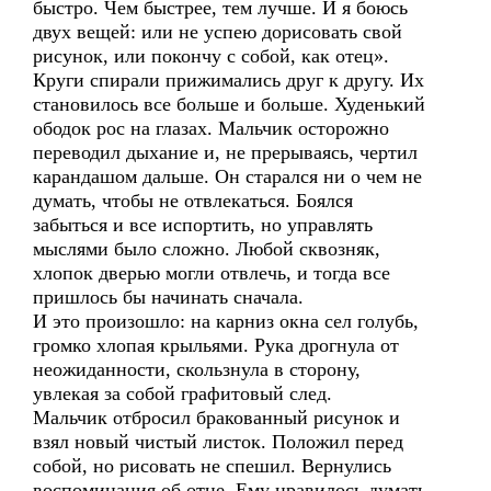
быстро. Чем быстрее, тем лучше. И я боюсь
двух вещей: или не успею дорисовать свой
рисунок, или покончу с собой, как отец».
Круги спирали прижимались друг к другу. Их
становилось все больше и больше. Худенький
ободок рос на глазах. Мальчик осторожно
переводил дыхание и, не прерываясь, чертил
карандашом дальше. Он старался ни о чем не
думать, чтобы не отвлекаться. Боялся
забыться и все испортить, но управлять
мыслями было сложно. Любой сквозняк,
хлопок дверью могли отвлечь, и тогда все
пришлось бы начинать сначала.
И это произошло: на карниз окна сел голубь,
громко хлопая крыльями. Рука дрогнула от
неожиданности, скользнула в сторону,
увлекая за собой графитовый след.
Мальчик отбросил бракованный рисунок и
взял новый чистый листок. Положил перед
собой, но рисовать не спешил. Вернулись
воспоминания об отце. Ему нравилось думать