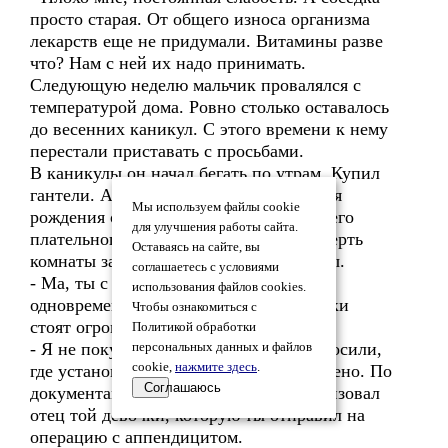
просто старая. От общего износа организма
лекарств еще не придумали. Витамины разве
что? Нам с ней их надо принимать.
Следующую неделю мальчик провалялся с
температурой дома. Ровно столько оставалось
до весенних каникул. С этого времени к нему
перестали приставать с просьбами.
В каникулы он начал бегать по утрам. Купил
гантели. А один раз, вернувшись со дня
Мы используем файлы cookie
рождения одноклассника, увидел, что его
для улучшения работы сайта.
плательного шкафа нет на месте. Четверть
Оставаясь на сайте, вы
комнаты заняли спортивные тренажеры.
соглашаетесь с условиями
- Ма, ты с ума сошла, - обрадовался и
использования файлов cookies.
одновременно удивился он. – Эти штуки
Чтобы ознакомиться с
стоят огромных денег.
Политикой обработки
- Я не покупала. Пришли мужики, спросили,
персональных данных и файлов
cookie,
нажмите здесь
.
где установить. Сказали, что все оплачено. По
Соглашаюсь
документам я выяснила, что это организовал
отец той девочки, которую ты отправил на
операцию с аппендицитом.