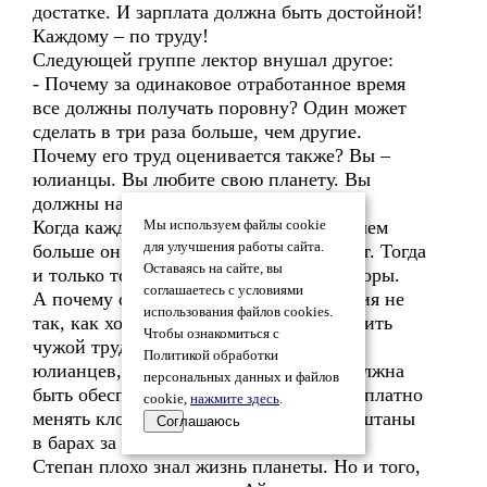
достатке. И зарплата должна быть достойной!
Каждому – по труду!
Следующей группе лектор внушал другое:
- Почему за одинаковое отработанное время
все должны получать поровну? Один может
сделать в три раза больше, чем другие.
Почему его труд оценивается также? Вы –
юлианцы. Вы любите свою планету. Вы
должны навести порядок на ней.
Когда каждый юлианец должен знать: чем
Мы используем файлы cookie
для улучшения работы сайта.
больше он сделает, тем больше получит. Тогда
Оставаясь на сайте, вы
и только тогда он начнет сворачивать горы.
соглашаетесь с условиями
А почему он должен тратить накопления не
использования файлов cookies.
так, как хочет? Почему не может оплатить
Чтобы ознакомиться с
чужой труд на себя? Почему старость
Политикой обработки
юлианцев, работающих по-разному, должна
персональных данных и файлов
быть обеспечена одинаково? За что бесплатно
cookie,
нажмите здесь
.
менять клон юлианцу, протирающему штаны
Соглашаюсь
в барах за распитием аперитива?
Степан плохо знал жизнь планеты. Но и того,