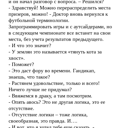
и он начал разговор с вопроса. – Решился?
- Здравствуй! Можно перераспределить места
призеров, можно! - Доктор вновь вернулся к
футбольной терминологии.
Запрограммировать игры и с аутсайдерами, но
в следующем чемпионате все встанет на свои
места, без учета результатов предыдущего.
- И что это значит?
- У землян это называется «тянуть кота за
хвост».
- Поможет?
- Это даст фору во времени. Гандикап,
знаешь, что такое?
- Растянем удовольствие, только и всего!
Ничего лучше не придумал?
- Ввяжемся в драку, а там посмотрим.
- Опять авось? Это не другая логика, это ее
отсутствие.
- Отсутствие логики – тоже логика,
своеобразная, это правда. И….
- И вот, что я хотел тебе еще сказать, -