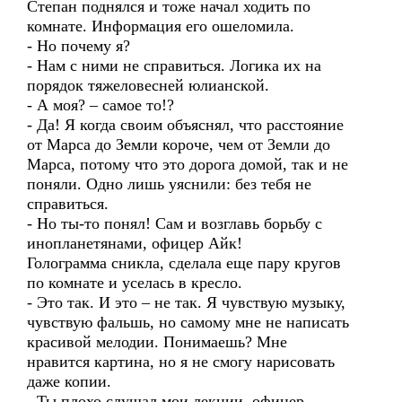
Степан поднялся и тоже начал ходить по
комнате. Информация его ошеломила.
- Но почему я?
- Нам с ними не справиться. Логика их на
порядок тяжеловесней юлианской.
- А моя? – самое то!?
- Да! Я когда своим объяснял, что расстояние
от Марса до Земли короче, чем от Земли до
Марса, потому что это дорога домой, так и не
поняли. Одно лишь уяснили: без тебя не
справиться.
- Но ты-то понял! Сам и возглавь борьбу с
инопланетянами, офицер Айк!
Голограмма сникла, сделала еще пару кругов
по комнате и уселась в кресло.
- Это так. И это – не так. Я чувствую музыку,
чувствую фальшь, но самому мне не написать
красивой мелодии. Понимаешь? Мне
нравится картина, но я не смогу нарисовать
даже копии.
- Ты плохо слушал мои лекции, офицер.