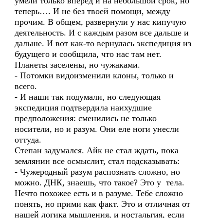
умели только вперед и на небольшой срок, но
теперь…. И не без твоей помощи, между
прочим. В общем, развернули у нас кипучую
деятельность. И с каждым разом все дальше и
дальше. И вот как-то вернулась экспедиция из
будущего и сообщила, что нас там нет.
Планеты заселены, но чужаками.
- Потомки видоизменили клоны, только и
всего.
- И наши так подумали, но следующая
экспедиция подтвердила наихудшие
предположения: сменились не только
носители, но и разум. Они еле ноги унесли
оттуда.
Степан задумался. Айк не стал ждать, пока
землянин все осмыслит, стал подсказывать:
- Чужеродный разум распознать сложно, но
можно. ДНК, знаешь, что такое? Это у тела.
Нечто похожее есть и в разуме. Тебе сложно
понять, но прими как факт. Это и отличная от
нашей логика мышления, и ностальгия, если