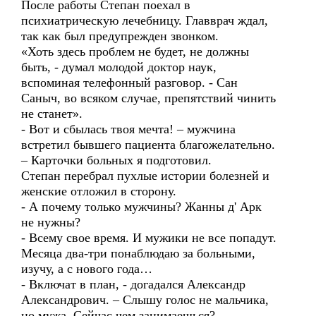
После работы Степан поехал в
психиатрическую лечебницу. Главврач ждал,
так как был предупрежден звонком.
«Хоть здесь проблем не будет, не должны
быть, - думал молодой доктор наук,
вспоминая телефонный разговор. - Сан
Саныч, во всяком случае, препятствий чинить
не станет».
- Вот и сбылась твоя мечта! – мужчина
встретил бывшего пациента благожелательно.
– Карточки больных я подготовил.
Степан перебрал пухлые истории болезней и
женские отложил в сторону.
- А почему только мужчины? Жанны д' Арк
не нужны?
- Всему свое время. И мужики не все попадут.
Месяца два-три понаблюдаю за больными,
изучу, а с нового года…
- Включат в план, - догадался Александр
Александрович. – Слышу голос не мальчика,
но мужа. Сейчас чем занимаешься?