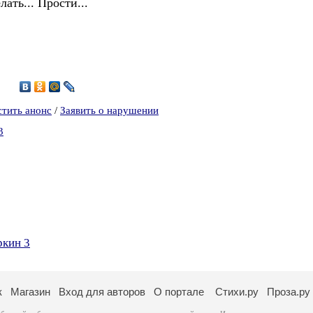
ать... Прости...
3
стить анонс
/
Заявить о нарушении
3
ркин 3
к
Магазин
Вход для авторов
О портале
Стихи.ру
Проза.ру