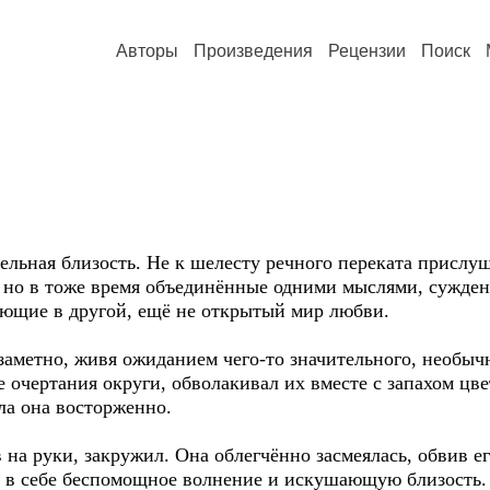
Авторы
Произведения
Рецензии
Поиск
льная близость. Не к шелесту речного переката прислу
 но в тоже время объединённые одними мыслями, сужден
ающие в другой, ещё не открытый мир любви.
аметно, живя ожиданием чего-то значительного, необычн
 очертания округи, обволакивал их вместе с запахом ц
ла она восторженно.
на руки, закружил. Она облегчённо засмеялась, обвив е
в себе беспомощное волнение и искушающую близость. 