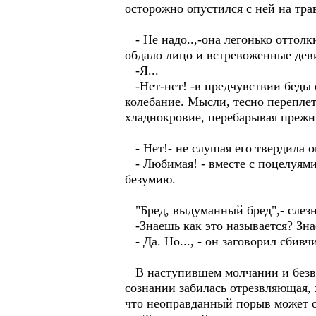
осторожно опустился с ней на трав
- Не надо..,-она легонько оттолк
обдало лицо и встревоженные деви
-Я...
-Нет-нет! -в предчувствии беды 
колебание. Мысли, тесно перепле
хладнокровие, перебарывая прежн
- Нет!- не слушая его твердила о
- Любимая! - вместе с поцелуями
безумию.
"Бред, выдуманный бред",- слезн
-Знаешь как это называется? Зн
- Да. Но..., - он заговорил сбивчи
В наступившем молчании и безвол
сознании забилась отрезвляющая, 
что неоправданный порыв может об