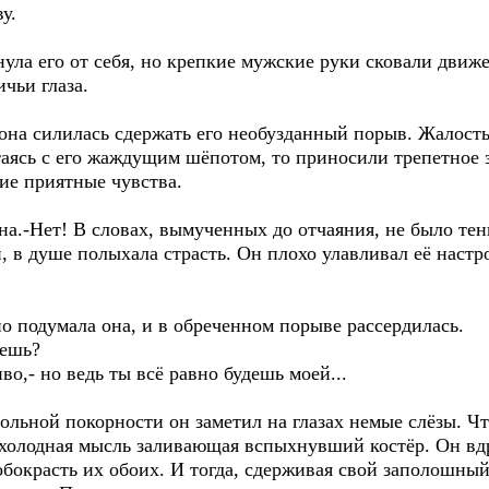
у.
нула его от себя, но крепкие мужские руки сковали движ
чьи глаза.
она силилась сдержать его необузданный порыв. Жалость
таясь с его жаждущим шёпотом, то приносили трепетное 
ие приятные чувства.
на.-Нет! В словах, вымученных до отчаяния, не было тен
, в душе полыхала страсть. Он плохо улавливал её наст
о подумала она, и в обреченном порыве рассердилась.
аешь?
во,- но ведь ты всё равно будешь моей...
ьной покорности он заметил на глазах немые слёзы. Что
холодная мысль заливающая вспыхнувший костёр. Он вдру
окрасть их обоих. И тогда, сдерживая свой заполошный 