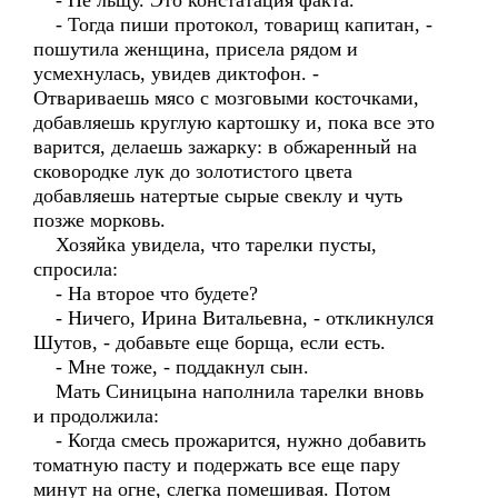
- Не льщу. Это констатация факта.
- Тогда пиши протокол, товарищ капитан, -
пошутила женщина, присела рядом и
усмехнулась, увидев диктофон. -
Отвариваешь мясо с мозговыми косточками,
добавляешь круглую картошку и, пока все это
варится, делаешь зажарку: в обжаренный на
сковородке лук до золотистого цвета
добавляешь натертые сырые свеклу и чуть
позже морковь.
Хозяйка увидела, что тарелки пусты,
спросила:
- На второе что будете?
- Ничего, Ирина Витальевна, - откликнулся
Шутов, - добавьте еще борща, если есть.
- Мне тоже, - поддакнул сын.
Мать Синицына наполнила тарелки вновь
и продолжила:
- Когда смесь прожарится, нужно добавить
томатную пасту и подержать все еще пару
минут на огне, слегка помешивая. Потом