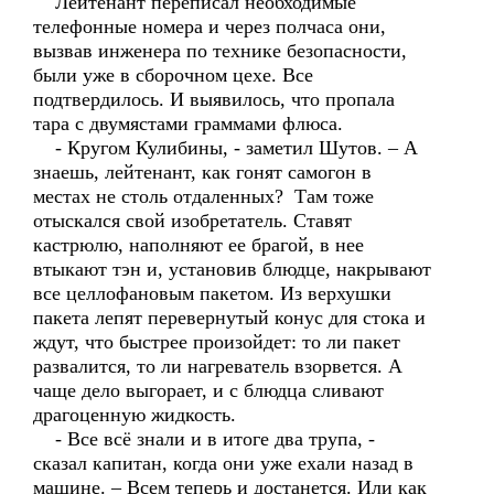
Лейтенант переписал необходимые
телефонные номера и через полчаса они,
вызвав инженера по технике безопасности,
были уже в сборочном цехе. Все
подтвердилось. И выявилось, что пропала
тара с двумястами граммами флюса.
- Кругом Кулибины, - заметил Шутов. – А
знаешь, лейтенант, как гонят самогон в
местах не столь отдаленных? Там тоже
отыскался свой изобретатель. Ставят
кастрюлю, наполняют ее брагой, в нее
втыкают тэн и, установив блюдце, накрывают
все целлофановым пакетом. Из верхушки
пакета лепят перевернутый конус для стока и
ждут, что быстрее произойдет: то ли пакет
развалится, то ли нагреватель взорвется. А
чаще дело выгорает, и с блюдца сливают
драгоценную жидкость.
- Все всё знали и в итоге два трупа, -
сказал капитан, когда они уже ехали назад в
машине. – Всем теперь и достанется. Или как