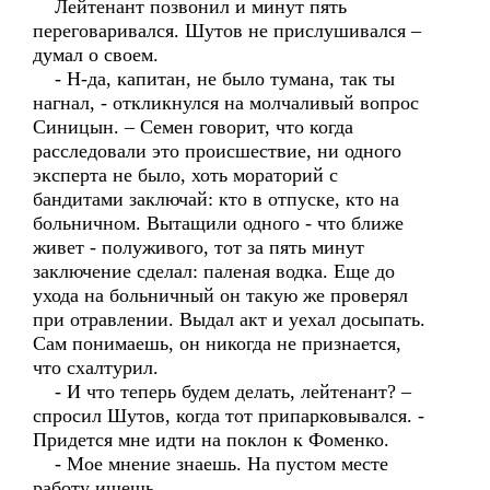
Лейтенант позвонил и минут пять
переговаривался. Шутов не прислушивался –
думал о своем.
- Н-да, капитан, не было тумана, так ты
нагнал, - откликнулся на молчаливый вопрос
Синицын. – Семен говорит, что когда
расследовали это происшествие, ни одного
эксперта не было, хоть мораторий с
бандитами заключай: кто в отпуске, кто на
больничном. Вытащили одного - что ближе
живет - полуживого, тот за пять минут
заключение сделал: паленая водка. Еще до
ухода на больничный он такую же проверял
при отравлении. Выдал акт и уехал досыпать.
Сам понимаешь, он никогда не признается,
что схалтурил.
- И что теперь будем делать, лейтенант? –
спросил Шутов, когда тот припарковывался. -
Придется мне идти на поклон к Фоменко.
- Мое мнение знаешь. На пустом месте
работу ищешь.