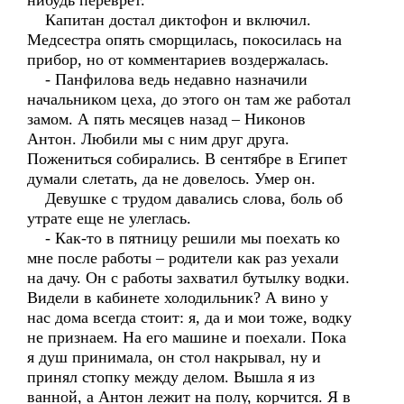
нибудь переврет.
Капитан достал диктофон и включил.
Медсестра опять сморщилась, покосилась на
прибор, но от комментариев воздержалась.
- Панфилова ведь недавно назначили
начальником цеха, до этого он там же работал
замом. А пять месяцев назад – Никонов
Антон. Любили мы с ним друг друга.
Пожениться собирались. В сентябре в Египет
думали слетать, да не довелось. Умер он.
Девушке с трудом давались слова, боль об
утрате еще не улеглась.
- Как-то в пятницу решили мы поехать ко
мне после работы – родители как раз уехали
на дачу. Он с работы захватил бутылку водки.
Видели в кабинете холодильник? А вино у
нас дома всегда стоит: я, да и мои тоже, водку
не признаем. На его машине и поехали. Пока
я душ принимала, он стол накрывал, ну и
принял стопку между делом. Вышла я из
ванной, а Антон лежит на полу, корчится. Я в