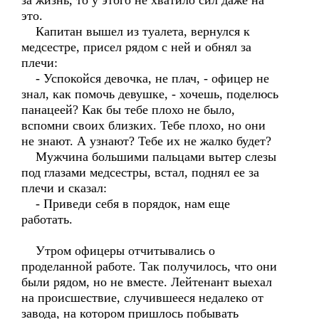
за жизнь, то у этого не хватило сил даже на
это.
Капитан вышел из туалета, вернулся к
медсестре, присел рядом с ней и обнял за
плечи:
- Успокойся девочка, не плач, - офицер не
знал, как помочь девушке, - хочешь, поделюсь
панацеей? Как бы тебе плохо не было,
вспомни своих близких. Тебе плохо, но они
не знают. А узнают? Тебе их не жалко будет?
Мужчина большими пальцами вытер слезы
под глазами медсестры, встал, поднял ее за
плечи и сказал:
- Приведи себя в порядок, нам еще
работать.
Утром офицеры отчитывались о
проделанной работе. Так получилось, что они
были рядом, но не вместе. Лейтенант выехал
на происшествие, случившееся недалеко от
завода, на котором пришлось побывать