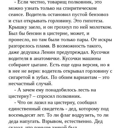
- Если честно, товарищ полковник, это
можно узнать только на спиритическом
сеансе. Водитель остановил пустой бензовоз
и стал открывать горловину. Это гипотеза.
Крышку заело, и он грохнул по ней молотком.
Был бы бензин в цистерне, может, и
пронесло, но там были только пары. От искры
разгорелось пламя. В возможность такого,
даже дедушка Ленин предупреждал. Кусочки
водителя в анатомичке. Кусочки машины
собирают цыгане. Есть еще одна версия, но я
в нее не верю: водитель открывал горловину с
сигаретой в зубах. По обоим вариантам – это
несчастный случай.
- А зачем ему понадобилось лесть на
цистерну? – спросил полковник.
- Что он лазил на цистерну, сообщил
единственный свидетель - дед, которому под
восемьдесят лет. То ли флаг водрузить, то ли
деда напугать. Взрывом, естественно. Дед
сказал, что раньше заикой был.