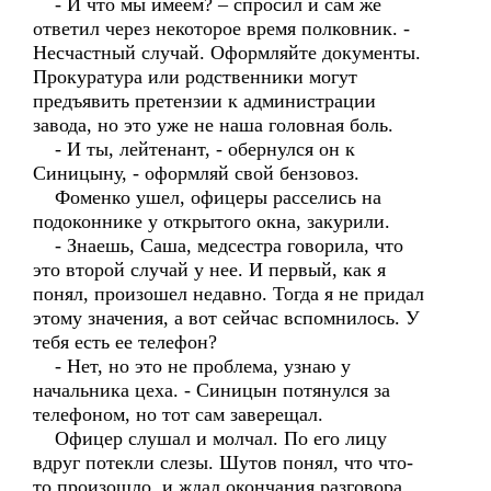
- И что мы имеем? – спросил и сам же
ответил через некоторое время полковник. -
Несчастный случай. Оформляйте документы.
Прокуратура или родственники могут
предъявить претензии к администрации
завода, но это уже не наша головная боль.
- И ты, лейтенант, - обернулся он к
Синицыну, - оформляй свой бензовоз.
Фоменко ушел, офицеры расселись на
подоконнике у открытого окна, закурили.
- Знаешь, Саша, медсестра говорила, что
это второй случай у нее. И первый, как я
понял, произошел недавно. Тогда я не придал
этому значения, а вот сейчас вспомнилось. У
тебя есть ее телефон?
- Нет, но это не проблема, узнаю у
начальника цеха. - Синицын потянулся за
телефоном, но тот сам заверещал.
Офицер слушал и молчал. По его лицу
вдруг потекли слезы. Шутов понял, что что-
то произошло, и ждал окончания разговора.