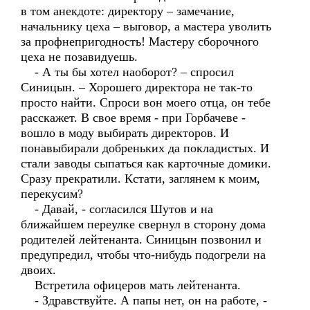
в том анекдоте: директору – замечание,
начальнику цеха – выговор, а мастера уволить
за профнепригодность! Мастеру сборочного
цеха не позавидуешь.
- А ты бы хотел наоборот? – спросил
Синицын. – Хорошего директора не так-то
просто найти. Спроси вон моего отца, он тебе
расскажет. В свое время - при Горбачеве -
вошло в моду выбирать директоров. И
понавыбирали добреньких да покладистых. И
стали заводы сыпаться как карточные домики.
Сразу прекратили. Кстати, заглянем к моим,
перекусим?
- Давай, - согласился Шутов и на
ближайшем переулке свернул в сторону дома
родителей лейтенанта. Синицын позвонил и
предупредил, чтобы что-нибудь подогрели на
двоих.
Встретила офицеров мать лейтенанта.
- Здравствуйте. А папы нет, он на работе, -