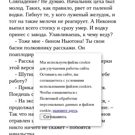
Совпадение? Не думаю. Начальник цеха был
молод. Таких, как правило, рвет от паленой
водки. Гибнут те, у кого луженый желудок, и
тот на такие мелочи не реагирует. А Никонов
выпил всего стопку и сразу умер. И водку
принес с завода. Улавливаешь, к чему веду?
- Тоже мне - бином Ньютона! Ты свои
басни полковнику расскажи. Он
поаплодирует.
- Рассказал. Он дал два дня для проверки
Мы используем файлы cookie
этой версии.
для улучшения работы сайта.
- Шутишь? На пустом месте нашли себе
Оставаясь на сайте, вы
работу?
соглашаетесь с условиями
- Приказы начальства не обсуждаются.
использования файлов cookies.
Чтобы ознакомиться с
Поедешь со мной на завод?
Политикой обработки
- На эксгумацию Фоменко не решился, -
персональных данных и файлов
продолжал Шутов разговор уже в машине. –
cookie,
нажмите здесь
.
Так что наша исходная гипотеза – Никонов
Соглашаюсь
отравлен цианистым калием. В цехе нам
никто ничего не скажет - побоятся
начальства.