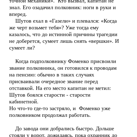
точной механики». Кто вызвал, капитан не
знал. Его озадачил полковник: ноги в руки и
вперед.
Шутов ехал в «Газели» и плевался: «Когда
же черт возьмет тебя»? Уже тогда ему
казалось, что до истинной причины трагедии
не доберется, сумеет лишь снять «вершки». И
сумеет ли?
Когда подполковнику Фоменко присвоили
звание полковника, он готовился к проводам
на пенсию: обычно в таких случаях
присваивали очередное звание перед
отставкой. На его место капитан не метил:
Шутов боялся старости - старости
кабинетной.
Но что-то где-то застряло, и Фоменко уже
полковником продолжал работать.
До завода они добрались быстро. Дольше
стояли у ворот, дожидаясь, пока охранник до