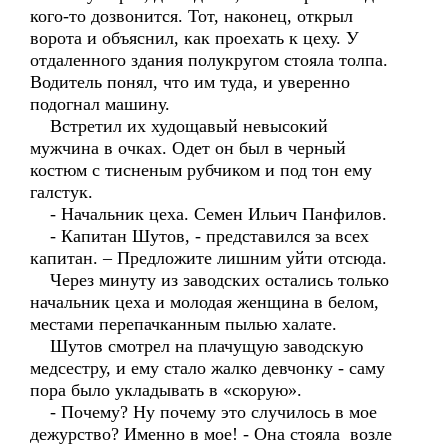
кого-то дозвонится. Тот, наконец, открыл
ворота и объяснил, как проехать к цеху. У
отдаленного здания полукругом стояла толпа.
Водитель понял, что им туда, и уверенно
подогнал машину.
Встретил их худощавый невысокий
мужчина в очках. Одет он был в черный
костюм с тисненым рубчиком и под тон ему
галстук.
- Начальник цеха. Семен Ильич Панфилов.
- Капитан Шутов, - представился за всех
капитан. – Предложите лишним уйти отсюда.
Через минуту из заводских остались только
начальник цеха и молодая женщина в белом,
местами перепачканным пылью халате.
Шутов смотрел на плачущую заводскую
медсестру, и ему стало жалко девчонку - саму
пора было укладывать в «скорую».
- Почему? Ну почему это случилось в мое
дежурство? Именно в мое! - Она стояла возле