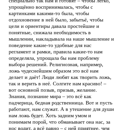
специально так нам и готовят – чтобы легко,
упрощённо воспринималась, чтобы с
картинками какими-то была, чтобы
отдохновение в ней было, забытьё, чтобы
цели и ориентиры давала простейшие и
понятные, снижала необходимость в
мышлении, накладывала на наше мышление и
поведение какие-то удобные для нас
регламент и рамки, правила какие-то нам
определяла, упрощала бы нам проблему
выбора решений. Религиозная, например,
ложь чудеснейшим образом это всё нам
делает и даёт! Люди любят как творить ложь,
так и верить в неё. Солгите нам красиво! –
вот основной позыв, призыв, желание.
Знания, познание мира – это всё как
падчерица, бедная родственница. Вот и пусть
работают, нам служат. А в утешение для души
нам ложь будет. Хоть задним умом и
понимаем порой, что обманывает она нас, за
нос водит, а всё равно – с ней приятнее, чем