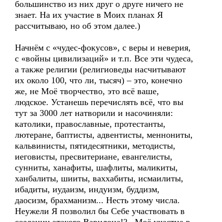
большинство из них друг о друге ничего не
знает. На их участие в Моих планах Я
рассчитываю, но об этом далее.)
Начнём с «чудес-фокусов», с веры и неверия,
с «войны цивилизаций» и т.п. Все эти чудеса,
а также религии (религиоведы насчитывают
их около 100, что ли, тысяч) – это, конечно
же, не Моё творчество, это всё ваше,
людское. Устанешь перечислять всё, что вы
тут за 3000 лет натворили и насочиняли:
католики, православные, протестанты,
лютеране, баптисты, адвентисты, меннониты,
кальвинисты, пятидесятники, методисты,
иеговисты, пресвитериане, евангелисты,
сунниты, ханафиты, шафлиты, маликиты,
ханбалиты, шииты, ваххабиты, исмаилиты,
ибадиты, иудаизм, индуизм, буддизм,
даосизм, брахманизм... Несть этому числа.
Неужели Я позволил бы Себе участвовать в