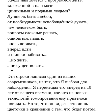
Ужель нам хочется с программой жить,
заложенной в наш мозг
циничными и подлыми людьми?
Лучше ль быть амёбой,
от необходимости освобождённой думать,
чем человеком быть,
вопросы сложные решать,
ошибаться, падать,
вновь вставать,
вперёд идти
и шишки набивать...
...но жить,
а не существовать.
– * –
Эти строки написал один из ваших
современников, из тех, что Я выбрал для
наблюдения. Я перемещал его вперёд на 10
лет от вашего времени, кое-что из новых
технологий зомбирования ему привелось
повидать. Но то, что он видел – это лишь
цветочки в сравнении с тем, что будет потом.