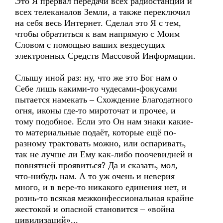
Это Я прервал передачи всех радиостанций и
всех телеканалов Земли, а также переключил
на себя весь Интернет. Сделал это Я с тем,
чтобы обратиться к вам напрямую с Моим
Словом с помощью ваших вездесущих
электронных Средств Массовой Информации.
Слышу иной раз: ну, что же это Бог нам о
Себе лишь какими-то чудесами-фокусами
пытается намекать – Схождение Благодатного
огня, иконы где-то мироточат и прочее, и
тому подобное. Если это Он нам знаки какие-
то материальные подаёт, которые ещё по-
разному трактовать можно, или оспаривать,
так не лучше ли Ему как-либо поочевидней и
повнятней проявиться? Да и сказать, мол,
что-нибудь нам. А то уж очень и неверия
много, и в вере-то никакого единения нет, и
рознь-то всякая межконфессиональная крайне
жестокой и опасной становится – «война
цивилизаций»...