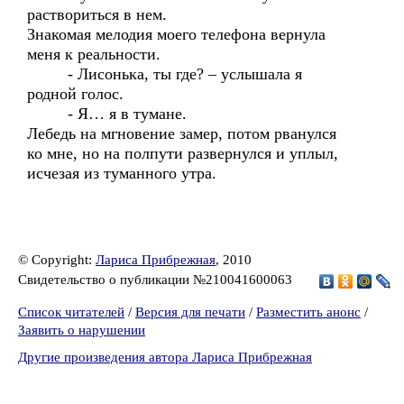
раствориться в нем.
Знакомая мелодия моего телефона вернула
меня к реальности.
- Лисонька, ты где? – услышала я
родной голос.
- Я… я в тумане.
Лебедь на мгновение замер, потом рванулся
ко мне, но на полпути развернулся и уплыл,
исчезая из туманного утра.
© Copyright:
Лариса Прибрежная
, 2010
Свидетельство о публикации №210041600063
Список читателей
/
Версия для печати
/
Разместить анонс
/
Заявить о нарушении
Другие произведения автора Лариса Прибрежная