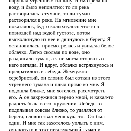
нарушал утреннюю тишину. Я смотрела на
воду, и было непонятно: то ли река
растворилась в тумане, то ли туман
растворился в реке. На мгновение мне
показалось, будто колыхнулось что-то в
повисшей над водой густоте, потом
выскользнуло из нее и двинулось к берегу. Я
остановилась, присмотрелась и увидела белое
облачко. Легко скользя по воде, оно
раздвигало туман, а я не могла оторвать от
него взгляда. И вдруг, облачко встряхнулось и
превратилось в лебедя. Жемчужно-
серебристый, он словно был соткан из этого
утреннего тумана и плыл прямо ко мне. Я
подошла ближе, мне хотелось рассмотреть
его. А он закружился передо мной, и какая-то
радость была в его кружении. Лебедь то
подплывал совсем близко, то удалялся от
берега, словно звал меня куда-то. Он был
один. И мне так захотелось уплыть с ним,
скользнуть в этот невозможный туман и