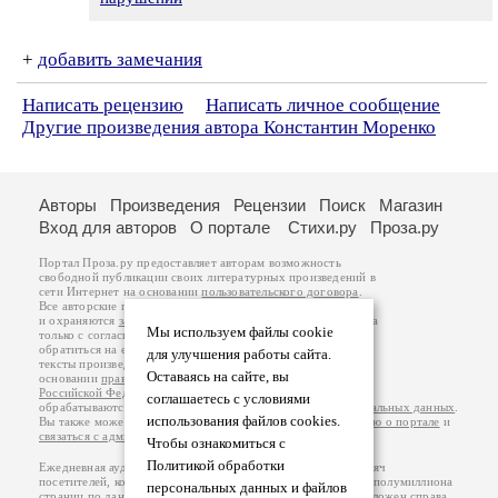
+
добавить замечания
Написать рецензию
Написать личное сообщение
Другие произведения автора Константин Моренко
Авторы
Произведения
Рецензии
Поиск
Магазин
Вход для авторов
О портале
Стихи.ру
Проза.ру
Портал Проза.ру предоставляет авторам возможность
свободной публикации своих литературных произведений в
сети Интернет на основании
пользовательского договора
.
Все авторские права на произведения принадлежат авторам
и охраняются
законом
. Перепечатка произведений возможна
Мы используем файлы cookie
только с согласия его автора, к которому вы можете
обратиться на его авторской странице. Ответственность за
для улучшения работы сайта.
тексты произведений авторы несут самостоятельно на
Оставаясь на сайте, вы
основании
правил публикации
и
законодательства
Российской Федерации
. Данные пользователей
соглашаетесь с условиями
обрабатываются на основании
Политики обработки персональных данных
.
использования файлов cookies.
Вы также можете посмотреть более подробную
информацию о портале
и
связаться с администрацией
.
Чтобы ознакомиться с
Политикой обработки
Ежедневная аудитория портала Проза.ру – порядка 100 тысяч
посетителей, которые в общей сумме просматривают более полумиллиона
персональных данных и файлов
страниц по данным счетчика посещаемости, который расположен справа