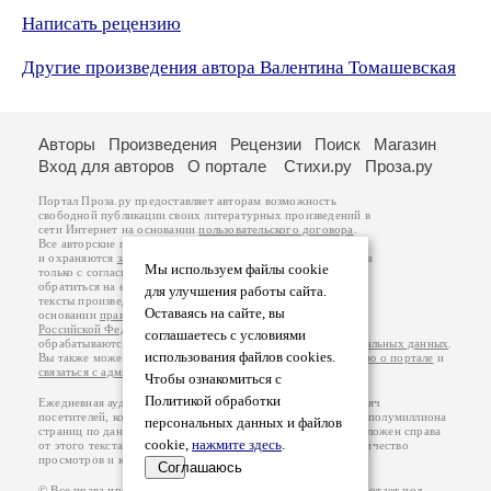
Написать рецензию
Другие произведения автора Валентина Томашевская
Авторы
Произведения
Рецензии
Поиск
Магазин
Вход для авторов
О портале
Стихи.ру
Проза.ру
Портал Проза.ру предоставляет авторам возможность
свободной публикации своих литературных произведений в
сети Интернет на основании
пользовательского договора
.
Все авторские права на произведения принадлежат авторам
и охраняются
законом
. Перепечатка произведений возможна
Мы используем файлы cookie
только с согласия его автора, к которому вы можете
обратиться на его авторской странице. Ответственность за
для улучшения работы сайта.
тексты произведений авторы несут самостоятельно на
Оставаясь на сайте, вы
основании
правил публикации
и
законодательства
Российской Федерации
. Данные пользователей
соглашаетесь с условиями
обрабатываются на основании
Политики обработки персональных данных
.
использования файлов cookies.
Вы также можете посмотреть более подробную
информацию о портале
и
связаться с администрацией
.
Чтобы ознакомиться с
Политикой обработки
Ежедневная аудитория портала Проза.ру – порядка 100 тысяч
посетителей, которые в общей сумме просматривают более полумиллиона
персональных данных и файлов
страниц по данным счетчика посещаемости, который расположен справа
cookie,
нажмите здесь
.
от этого текста. В каждой графе указано по две цифры: количество
просмотров и количество посетителей.
Соглашаюсь
© Все права принадлежат авторам, 2000-2026. Портал работает под