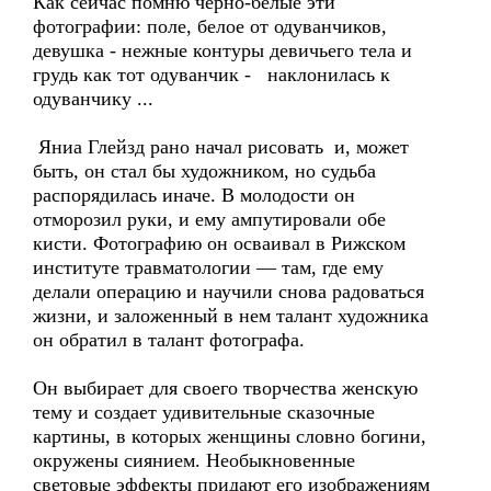
Как сейчас помню черно-белые эти
фотографии: поле, белое от одуванчиков,
девушка - нежные контуры девичьего тела и
грудь как тот одуванчик - наклонилась к
одуванчику ...
Яниа Глейзд рано начал рисовать и, может
быть, он стал бы художником, но судьба
распорядилась иначе. В молодости он
отморозил руки, и ему ампу­тировали обе
кисти. Фотографию он осваивал в Рижском
институте травматологии — там, где ему
делали операцию и научили снова радо­ваться
жизни, и заложенный в нем талант художника
он обратил в талант фотографа.
Он выбирает для своего творчества женскую
тему и создает удиви­тельные сказочные
картины, в которых женщины словно богини,
окружены сиянием. Необыкновенные
световые эффекты придают его изображениям