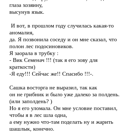
глаза хозяину,
высунув язык.
И вот, в прошлом году случилась какая-то
аномалия,
да. Я позвонила соседу и он мне сказал, что
полон лес подосиновиков.
Я заорала в трубку :
- Вик Семенач !!! (так я его зову для
краткости)
-Я еду!!! Сейчас же!! Спасибо !!!-.
Сашка восторга не выразил, так как
он не грибник и было уже далеко за полдень.
(или заполдень? )
Но я его уломала. Он мне условие поставил,
чтобы я в лес шла одна,
а ему нужно что-там поделать ну и жарить
шашлык, конечно.