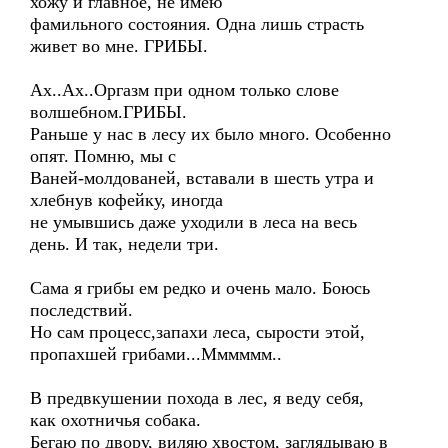
хожу и главное, не имею
фамильного состояния. Одна лишь страсть
живет во мне. ГРИБЫ.
Ах..Ах..Оргазм при одном только слове
волшебном.ГРИБЫ.
Раньше у нас в лесу их было много. Особенно
опят. Помню, мы с
Ваней-молдованей, вставали в шесть утра и
хлебнув кофейку, иногда
не умывшись даже уходили в леса на весь
день. И так, недели три.
Сама я грибы ем редко и очень мало. Боюсь
последствий.
Но сам процесс,запахи леса, сырости этой,
пропахшей грибами...Мммммм..
В предвкушении похода в лес, я веду себя,
как охотничья собака.
Бегаю по двору, виляю хвостом, заглядываю в