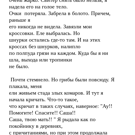
очень жарко. Свитер снять было нельзя, я
надела его на голое тело.
Очки потеряла. Забрела в болото. Причем,
раньше я
его никогда не видела. Завязли мои
кроссовки. Еле выбралась. Но
шнурки остались где-то там. И на этих
кроссах без шнурков, налипло
по полпуда грязи на каждом. Куда бы я ни
шла, выхода или тропинки
не было.
Почти стемнело. Но грибы были повсюду. Я
плакала, меня
ели живьем стада злых комаров. И тут я
начала кричать. Что-то такое,
что кричат в таких случаях, наверное: "Ау!!
Помогите! Спасите!! Саша!!
Саша, твою мать!! " Я рыдала как по
покойнику в деревнях,
с причитаниями, но при этом продолжала