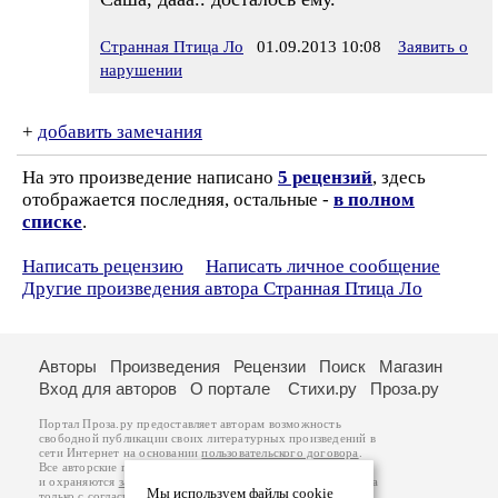
Странная Птица Ло
01.09.2013 10:08
Заявить о
нарушении
+
добавить замечания
На это произведение написано
5 рецензий
, здесь
отображается последняя, остальные -
в полном
списке
.
Написать рецензию
Написать личное сообщение
Другие произведения автора Странная Птица Ло
Авторы
Произведения
Рецензии
Поиск
Магазин
Вход для авторов
О портале
Стихи.ру
Проза.ру
Портал Проза.ру предоставляет авторам возможность
свободной публикации своих литературных произведений в
сети Интернет на основании
пользовательского договора
.
Все авторские права на произведения принадлежат авторам
и охраняются
законом
. Перепечатка произведений возможна
Мы используем файлы cookie
только с согласия его автора, к которому вы можете