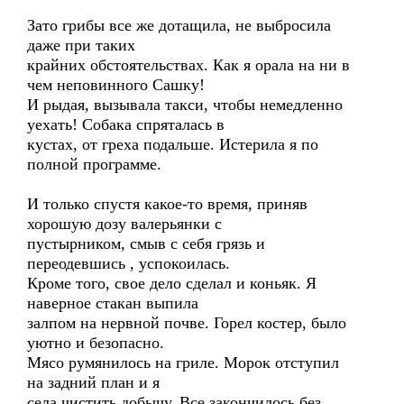
Зато грибы все же дотащила, не выбросила
даже при таких
крайних обстоятельствах. Как я орала на ни в
чем неповинного Сашку!
И рыдая, вызывала такси, чтобы немедленно
уехать! Собака спряталась в
кустах, от греха подальше. Истерила я по
полной программе.
И только спустя какое-то время, приняв
хорошую дозу валерьянки с
пустырником, смыв с себя грязь и
переодевшись , успокоилась.
Кроме того, свое дело сделал и коньяк. Я
наверное стакан выпила
залпом на нервной почве. Горел костер, было
уютно и безопасно.
Мясо румянилось на гриле. Морок отступил
на задний план и я
села чистить добычу. Все закончилось без