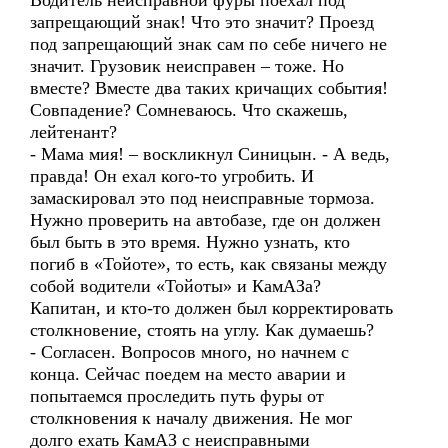
Водитель неисправной фуры поехал под
запрещающий знак! Что это значит? Проезд
под запрещающий знак сам по себе ничего не
значит. Грузовик неисправен – тоже. Но
вместе? Вместе два таких кричащих события!
Совпадение? Сомневаюсь. Что скажешь,
лейтенант?
- Мама мия! – воскликнул Синицын. - А ведь,
правда! Он ехал кого-то угробить. И
замаскировал это под неисправные тормоза.
Нужно проверить на автобазе, где он должен
был быть в это время. Нужно узнать, кто
погиб в «Тойоте», то есть, как связаны между
собой водители «Тойоты» и КамАЗа?
Капитан, и кто-то должен был корректировать
столкновение, стоять на углу. Как думаешь?
- Согласен. Вопросов много, но начнем с
конца. Сейчас поедем на место аварии и
попытаемся проследить путь фуры от
столкновения к началу движения. Не мог
долго ехать КамАЗ с неисправными