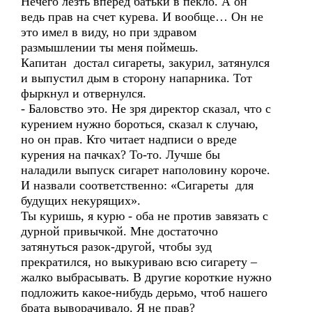
Нечего лезть вперед батьки в пекло. А он
ведь прав на счет курева. И вообще… Он не
это имел в виду, но при здравом
размышлении ты меня поймешь.
Капитан достал сигареты, закурил, затянулся
и выпустил дым в сторону напарника. Тот
фыркнул и отвернулся.
- Баловство это. Не зря директор сказал, что с
курением нужно бороться, сказал к случаю,
но он прав. Кто читает надписи о вреде
курения на пачках? То-то. Лучше бы
наладили выпуск сигарет наполовину короче.
И назвали соответственно: «Сигареты для
будущих некурящих».
Ты куришь, я курю - оба не против завязать с
дурной привычкой. Мне достаточно
затянуться разок-другой, чтобы зуд
прекратился, но выкуриваю всю сигарету –
жалко выбрасывать. В другие короткие нужно
подложить какое-нибудь дерьмо, чтоб нашего
брата выворачивало. Я не прав?