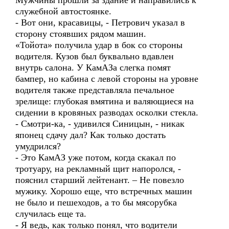
Мужчины прошли за здание и направились к
служебной автостоянке.
- Вот они, красавицы, - Петрович указал в
сторону стоявших рядом машин.
«Тойота» получила удар в бок со стороны
водителя. Кузов был буквально вдавлен
внутрь салона. У КамАЗа слегка помят
бампер, но кабина с левой стороны на уровне
водителя также представляла печальное
зрелище: глубокая вмятина и валяющиеся на
сидении в кровяных разводах осколки стекла.
- Смотри-ка, - удивился Синицын, - никак
японец сдачу дал? Как только достать
умудрился?
- Это КамАЗ уже потом, когда скакал по
тротуару, на рекламный щит напоролся, -
пояснил старший лейтенант. – Не повезло
мужику. Хорошо еще, что встречных машин
не было и пешеходов, а то бы мясорубка
случилась еще та.
- Я ведь, как только понял, что водители