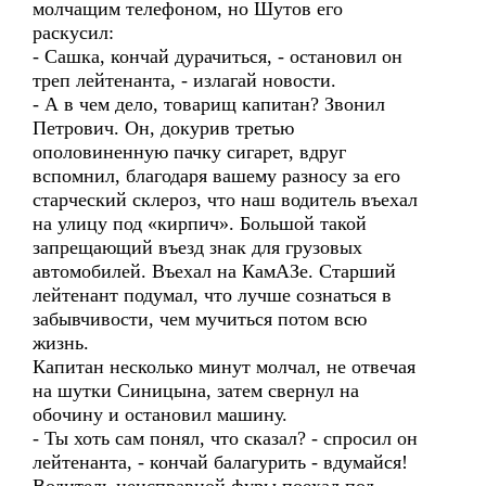
молчащим телефоном, но Шутов его
раскусил:
- Сашка, кончай дурачиться, - остановил он
треп лейтенанта, - излагай новости.
- А в чем дело, товарищ капитан? Звонил
Петрович. Он, докурив третью
ополовиненную пачку сигарет, вдруг
вспомнил, благодаря вашему разносу за его
старческий склероз, что наш водитель въехал
на улицу под «кирпич». Большой такой
запрещающий въезд знак для грузовых
автомобилей. Въехал на КамАЗе. Старший
лейтенант подумал, что лучше сознаться в
забывчивости, чем мучиться потом всю
жизнь.
Капитан несколько минут молчал, не отвечая
на шутки Синицына, затем свернул на
обочину и остановил машину.
- Ты хоть сам понял, что сказал? - спросил он
лейтенанта, - кончай балагурить - вдумайся!