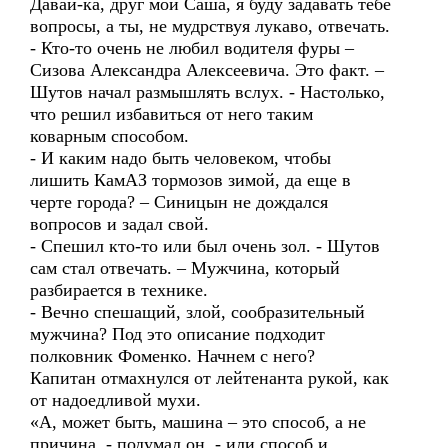
Давай-ка, друг мой Саша, я буду задавать тебе
вопросы, а ты, не мудрствуя лукаво, отвечать.
- Кто-то очень не любил водителя фуры –
Сизова Александра Алексеевича. Это факт. –
Шутов начал размышлять вслух. - Настолько,
что решил избавиться от него таким
коварным способом.
- И каким надо быть человеком, чтобы
лишить КамАЗ тормозов зимой, да еще в
черте города? – Синицын не дождался
вопросов и задал свой.
- Спешил кто-то или был очень зол. - Шутов
сам стал отвечать. – Мужчина, который
разбирается в технике.
- Вечно спешащий, злой, сообразительный
мужчина? Под это описание подходит
полковник Фоменко. Начнем с него?
Капитан отмахнулся от лейтенанта рукой, как
от надоедливой мухи.
«А, может быть, машина – это способ, а не
причина, - подумал он, - или способ и