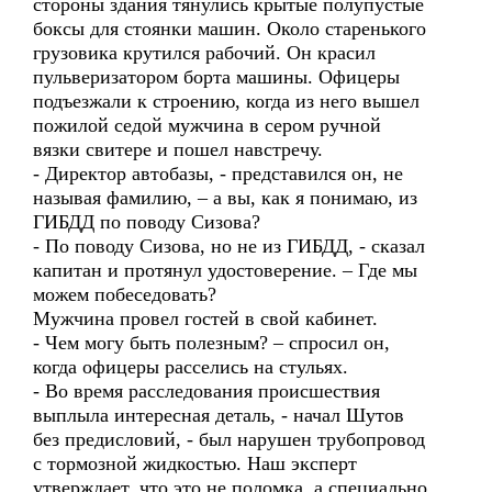
стороны здания тянулись крытые полупустые
боксы для стоянки машин. Около старенького
грузовика крутился рабочий. Он красил
пульверизатором борта машины. Офицеры
подъезжали к строению, когда из него вышел
пожилой седой мужчина в сером ручной
вязки свитере и пошел навстречу.
- Директор автобазы, - представился он, не
называя фамилию, – а вы, как я понимаю, из
ГИБДД по поводу Сизова?
- По поводу Сизова, но не из ГИБДД, - сказал
капитан и протянул удостоверение. – Где мы
можем побеседовать?
Мужчина провел гостей в свой кабинет.
- Чем могу быть полезным? – спросил он,
когда офицеры расселись на стульях.
- Во время расследования происшествия
выплыла интересная деталь, - начал Шутов
без предисловий, - был нарушен трубопровод
с тормозной жидкостью. Наш эксперт
утверждает, что это не поломка, а специально