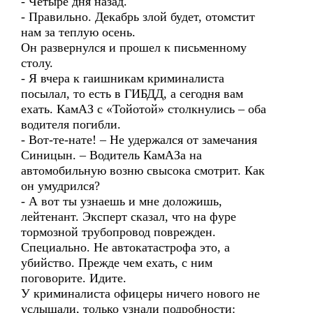
- Четыре дня назад.
- Правильно. Декабрь злой будет, отомстит
нам за теплую осень.
Он развернулся и прошел к письменному
столу.
- Я вчера к гаишникам криминалиста
посылал, то есть в ГИБДД, а сегодня вам
ехать. КамАЗ с «Тойотой» столкнулись – оба
водителя погибли.
- Вот-те-нате! – Не удержался от замечания
Синицын. – Водитель КамАЗа на
автомобильную возню свысока смотрит. Как
он умудрился?
- А вот ты узнаешь и мне доложишь,
лейтенант. Эксперт сказал, что на фуре
тормозной трубопровод поврежден.
Специально. Не автокатастрофа это, а
убийство. Прежде чем ехать, с ним
поговорите. Идите.
У криминалиста офицеры ничего нового не
услышали, только узнали подробности: