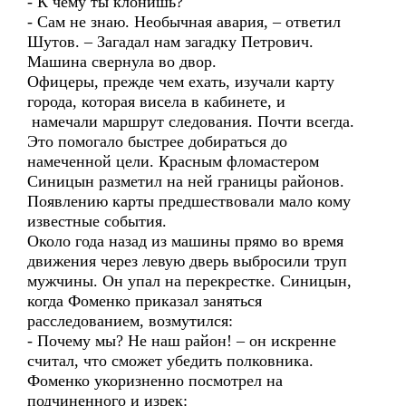
- К чему ты клонишь?
- Сам не знаю. Необычная авария, – ответил
Шутов. – Загадал нам загадку Петрович.
Машина свернула во двор.
Офицеры, прежде чем ехать, изучали карту
города, которая висела в кабинете, и
намечали маршрут следования. Почти всегда.
Это помогало быстрее добираться до
намеченной цели. Красным фломастером
Синицын разметил на ней границы районов.
Появлению карты предшествовали мало кому
известные события.
Около года назад из машины прямо во время
движения через левую дверь выбросили труп
мужчины. Он упал на перекрестке. Синицын,
когда Фоменко приказал заняться
расследованием, возмутился:
- Почему мы? Не наш район! – он искренне
считал, что сможет убедить полковника.
Фоменко укоризненно посмотрел на
подчиненного и изрек: