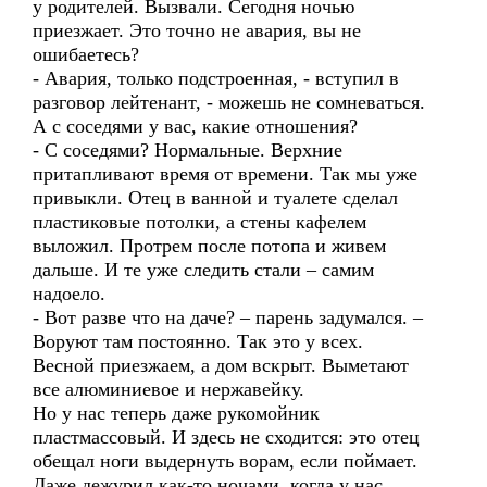
у родителей. Вызвали. Сегодня ночью
приезжает. Это точно не авария, вы не
ошибаетесь?
- Авария, только подстроенная, - вступил в
разговор лейтенант, - можешь не сомневаться.
А с соседями у вас, какие отношения?
- С соседями? Нормальные. Верхние
притапливают время от времени. Так мы уже
привыкли. Отец в ванной и туалете сделал
пластиковые потолки, а стены кафелем
выложил. Протрем после потопа и живем
дальше. И те уже следить стали – самим
надоело.
- Вот разве что на даче? – парень задумался. –
Воруют там постоянно. Так это у всех.
Весной приезжаем, а дом вскрыт. Выметают
все алюминиевое и нержавейку.
Но у нас теперь даже рукомойник
пластмассовый. И здесь не сходится: это отец
обещал ноги выдернуть ворам, если поймает.
Даже дежурил как-то ночами, когда у нас