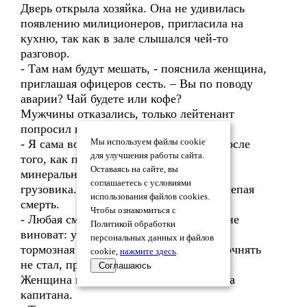
Дверь открыла хозяйка. Она не удивилась
появлению милиционеров, пригласила на
кухню, так как в зале слышался чей-то
разговор.
- Там нам будут мешать, - пояснила женщина,
приглашая офицеров сесть. – Вы по поводу
аварии? Чай будете или кофе?
Мужчины отказались, только лейтенант
попросил воды.
- Я сама водитель, - сказала Иванова после
Мы используем файлы cookie
для улучшения работы сайта.
того, как подала Синицыну стакан с
Оставаясь на сайте, вы
минеральной водой, - виноват шофер
соглашаетесь с условиями
грузовика. Жаль Роберта, конечно. Нелепая
использования файлов cookies.
смерть.
Чтобы ознакомиться с
- Любая смерть нелепа. И Кацнельсон не
Политикой обработки
виноват: у КамАЗа была неисправна
персональных данных и файлов
тормозная система, - Шутов ничего уточнять
cookie,
нажмите здесь
.
не стал, просто сообщил факт.
Соглашаюсь
Женщина вопросительно посмотрела на
капитана.