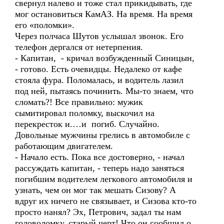
свернул налево и тоже стал прикидывать, где
мог остановиться КамАЗ. На время. На время
его «поломки».
Через полчаса Шутов услышал звонок. Его
телефон дергался от нетерпения.
- Капитан, - кричал возбужденный Синицын,
- готово. Есть очевидцы. Недалеко от кафе
стояла фура. Поломалась, и водитель лазил
под ней, пытаясь починить. Мы-то знаем, что
сломать?! Все правильно: мужик
сымитировал поломку, выскочил на
перекресток и.…и погиб. Случайно.
Довольные мужчины грелись в автомобиле с
работающим двигателем.
- Начало есть. Пока все достоверно, - начал
рассуждать капитан, - теперь надо заняться
погибшим водителем легкового автомобиля и
узнать, чем он мог так мешать Сизову? А
вдруг их ничего не связывает, и Сизова кто-то
просто нанял? Эх, Петрович, задал ты нам
головоломку, старый черт! Что он сообщил о