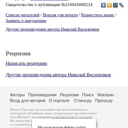
Свидетельство о публикации №210043000214
Список читателей
/
Версия для печати
/
Разместить анонс
/
Заявить о нарушении
Другие произведения автора Николай Василенков
Рецензии
Написать рецензию
Другие произведения автора Николай Василенков
Авторы
Произведения
Рецензии
Поиск
Магазин
Вход для авторов
О портале
Стихи.ру
Проза.ру
Портал Проза.ру предоставляет авторам возможность
свободной публикации своих литературных произведений в
сети Интернет на основании
пользовательского договора
.
Все авторские права на произведения принадлежат авторам
и охраняются
законом
. Перепечатка произведений возможна
Мы используем файлы cookie