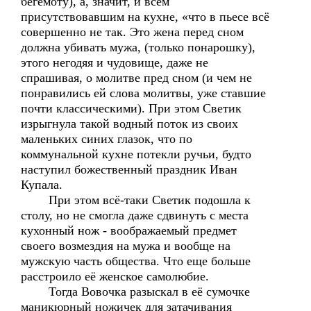
бегемоту), а, значит, и всем
присутствовавшим на кухне, «что в пьесе всё
совершенно не так. Это жена перед сном
должна убивать мужа, (только понарошку),
этого негодяя и чудовище, даже не
спрашивая, о молитве пред сном (и чем не
понравились ей слова молитвы, уже ставшие
почти классическими). При этом Светик
изрыгнула такой водный поток из своих
маленьких синих глазок, что по
коммунальной кухне потекли ручьи, будто
наступил божественный праздник Иван
Купала.
При этом всё-таки Светик подошла к
столу, но не смогла даже сдвинуть с места
кухонный нож - воображаемый предмет
своего возмездия на мужа и вообще на
мужскую часть общества. Что еще больше
расстроило её женское самолюбие.
Тогда Вовочка разыскал в её сумочке
маникюрный ножичек для затачивания