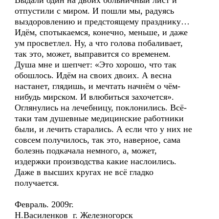
Выдали один на двоих больничный лист и
отпустили с миром. И пошли мы, радуясь
выздоровлению и предстоящему празднику…
Идём, спотыкаемся, конечно, меньше, и даже
ум просветлел. Ну, а что голова побаливает,
так это, может, выправится со временем.
Душа мне и шепчет: «Это хорошо, что так
обошлось. Идём на своих двоих. А весна
настанет, глядишь, и мечтать начнём о чём-
нибудь мирском. И влюбиться захочется».
Оглянулись на лечебницу, поклонились. Всё-
таки там душевные медицинские работники
были, и лечить старались. А если что у них не
совсем получилось, так это, наверное, сама
болезнь подкачала немного, а, может,
издержки производства какие наслоились.
Даже в высших кругах не всё гладко
получается.
Февраль. 2009г.
Н.Василенков г. Железногорск