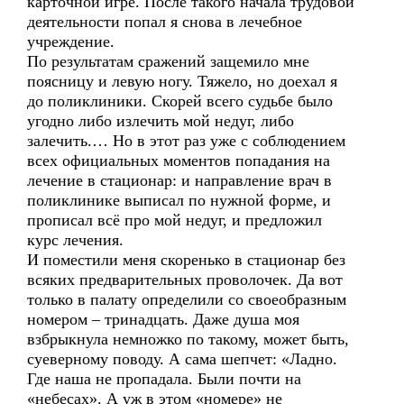
карточной игре. После такого начала трудовой
деятельности попал я снова в лечебное
учреждение.
По результатам сражений защемило мне
поясницу и левую ногу. Тяжело, но доехал я
до поликлиники. Скорей всего судьбе было
угодно либо излечить мой недуг, либо
залечить.… Но в этот раз уже с соблюдением
всех официальных моментов попадания на
лечение в стационар: и направление врач в
поликлинике выписал по нужной форме, и
прописал всё про мой недуг, и предложил
курс лечения.
И поместили меня скоренько в стационар без
всяких предварительных проволочек. Да вот
только в палату определили со своеобразным
номером – тринадцать. Даже душа моя
взбрыкнула немножко по такому, может быть,
суеверному поводу. А сама шепчет: «Ладно.
Где наша не пропадала. Были почти на
«небесах». А уж в этом «номере» не