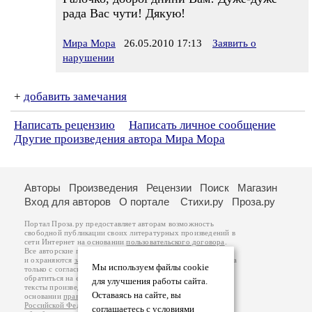
рада Вас чути! Дякую!
Мира Мора
26.05.2010 17:13
Заявить о
нарушении
+
добавить замечания
Написать рецензию
Написать личное сообщение
Другие произведения автора Мира Мора
Авторы
Произведения
Рецензии
Поиск
Магазин
Вход для авторов
О портале
Стихи.ру
Проза.ру
Портал Проза.ру предоставляет авторам возможность
свободной публикации своих литературных произведений в
сети Интернет на основании
пользовательского договора
.
Все авторские права на произведения принадлежат авторам
и охраняются
законом
. Перепечатка произведений возможна
Мы используем файлы cookie
только с согласия его автора, к которому вы можете
обратиться на его авторской странице. Ответственность за
для улучшения работы сайта.
тексты произведений авторы несут самостоятельно на
Оставаясь на сайте, вы
основании
правил публикации
и
законодательства
Российской Федерации
. Данные пользователей
соглашаетесь с условиями