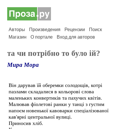
Авторы
Произведения
Рецензии
Поиск
Магазин
О портале
Вход для авторов
та чи потрiбно то було iй?
Мира Мора
Він дарував їй оберемки солодощів, котрі
пазлами складалися в кольорові слова
маленьких конвертиків та пахучих квітів.
Малював фіолетові ранки у танці з густим
напоєм новенької кавоварки спеціалізованої
кав'ярні центральної вулиці.
Приносив хліб.