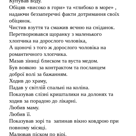
Купував воду.
Обіцяв «високо в гори» та «глибоко в море» ,
надаючи беззаперечні факти дотримання своїх
обіцянок.
Чистив взуття та смажив яєчню на сніданок.
Перетворювався щоранку з маленького
хлопчика на дорослого чоловіка,
А щоночі з того ж дорослого чоловіка на
романтичного хлопчика.
Мазав зіниці блиском та вуста медом.
Був воякою за контрактом та посланцем
доброї волі за бажанням.
Ходив до храму,
Падав у світлій спальні на коліна.
Показував слізні кришталики на долонях та
ходив за порадою до лікарні.
Любив маму.
Любив її.
Показував зорі та запинав вікно ковдрою при
повному місяці.
Малював піском по вірі.