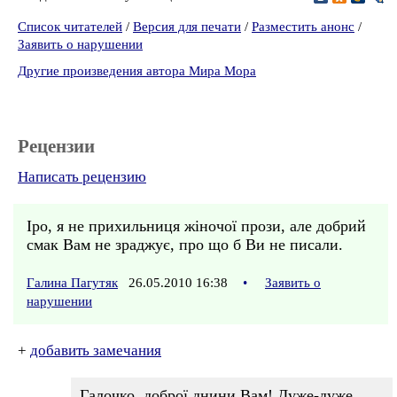
Список читателей
/
Версия для печати
/
Разместить анонс
/
Заявить о нарушении
Другие произведения автора Мира Мора
Рецензии
Написать рецензию
Іро, я не прихильниця жіночої прози, але добрий
смак Вам не зраджує, про що б Ви не писали.
Галина Пагутяк
26.05.2010 16:38
•
Заявить о
нарушении
+
добавить замечания
Галочко, доброї днини Вам! Дуже-дуже