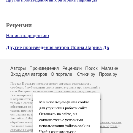
Другие произведения автора Ирина Ларина Дв
Рецензии
Написать рецензию
Другие произведения автора Ирина Ларина Дв
Авторы
Произведения
Рецензии
Поиск
Магазин
Вход для авторов
О портале
Стихи.ру
Проза.ру
Портал Проза.ру предоставляет авторам возможность
свободной публикации своих литературных произведений в
сети Интернет на основании
пользовательского договора
.
Все авторские права на произведения принадлежат авторам
и охраняются
законом
. Перепечатка произведений возможна
Мы используем файлы cookie
только с согласия его автора, к которому вы можете
обратиться на его авторской странице. Ответственность за
для улучшения работы сайта.
тексты произведений авторы несут самостоятельно на
Оставаясь на сайте, вы
основании
правил публикации
и
законодательства
Российской Федерации
. Данные пользователей
соглашаетесь с условиями
обрабатываются на основании
Политики обработки персональных данных
.
использования файлов cookies.
Вы также можете посмотреть более подробную
информацию о портале
и
связаться с администрацией
.
Чтобы ознакомиться с