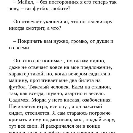
– Майкл, – без посторонних я его теперь так
зову, – вы футбол любите?
Он отвечает уклончиво, что по телевизору
иногда смотрит, а что?
– Покричать вам нужно, громко, от души и
со всеми.
Он этого не понимает, по глазам видно,
даже не отвечает вовсе на мое предложение,
характер такой, но, когда вечером садится в
машину, протягивает мне два билета на
футбол. Тяжелый человек. Едем на стадион,
там, как всегда, шумно, азартно и весело.
Садимся. Морда у него кислая, озабоченная.
Начинается игра, все орут, а он зажатый
сидит, стесняется. Я сам стараюсь погромче
кричать и ему подмигиваю, мол, поддай жару,
тут все свои. И раскричался он в конце
концов, вначале робко так покрикивал, потом