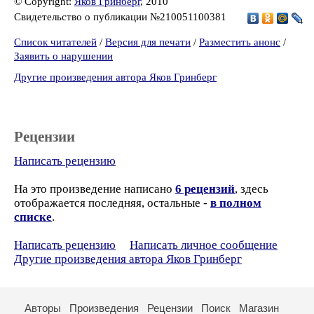
© Copyright:
Яков Гринберг
, 2010
Свидетельство о публикации №210051100381
Список читателей
/
Версия для печати
/
Разместить анонс
/
Заявить о нарушении
Другие произведения автора Яков Гринберг
Рецензии
Написать рецензию
На это произведение написано
6 рецензий
, здесь
отображается последняя, остальные -
в полном
списке
.
Написать рецензию
Написать личное сообщение
Другие произведения автора Яков Гринберг
Авторы
Произведения
Рецензии
Поиск
Магазин