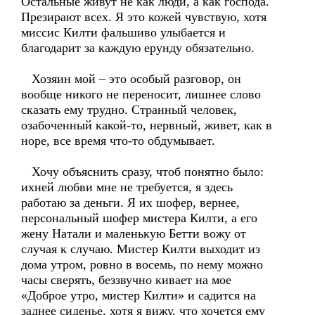
Остальные живут не как люди, а как господа.
Презирают всех. Я это кожей чувствую, хотя
миссис Килти фальшиво улыбается и
благодарит за каждую ерунду обязательно.
Хозяин мой – это особый разговор, он
вообще никого не переносит, лишнее слово
сказать ему трудно. Странный человек,
озабоченный какой-то, нервный, живет, как в
норе, все время что-то обдумывает.
Хочу объяснить сразу, чтоб понятно было:
ихней любви мне не требуется, я здесь
работаю за деньги. Я их шофер, вернее,
персональный шофер мистера Килти, а его
жену Натали и маленькую Бетти вожу от
случая к случаю. Мистер Килти выходит из
дома утром, ровно в восемь, по нему можно
часы сверять, беззвучно кивает на мое
«Доброе утро, мистер Килти» и садится на
заднее сиденье, хотя я вижу, что хочется ему