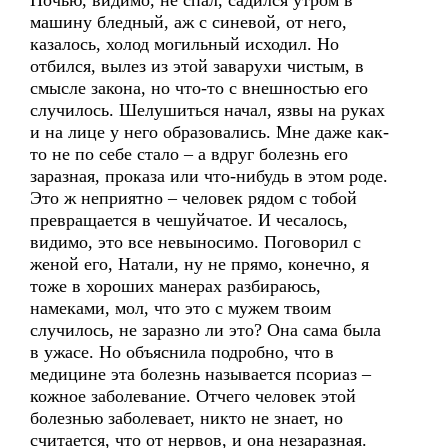
Ночью, видимо, не спал, садился утром в
машину бледный, аж с синевой, от него,
казалось, холод могильный исходил. Но
отбился, вылез из этой заварухи чистым, в
смысле закона, но что-то с внешностью его
случилось. Шелушиться начал, язвы на руках
и на лице у него образовались. Мне даже как-
то не по себе стало – а вдруг болезнь его
заразная, проказа или что-нибудь в этом роде.
Это ж неприятно – человек рядом с тобой
превращается в чешуйчатое. И чесалось,
видимо, это все невыносимо. Поговорил с
женой его, Натали, ну не прямо, конечно, я
тоже в хороших манерах разбираюсь,
намеками, мол, что это с мужем твоим
случилось, не заразно ли это? Она сама была
в ужасе. Но объяснила подробно, что в
медицине эта болезнь называется псориаз –
кожное заболевание. Отчего человек этой
болезнью заболевает, никто не знает, но
считается, что от нервов, и она незаразная.