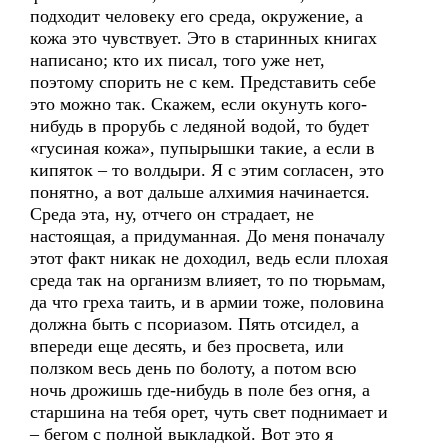
подходит человеку его среда, окружение, а
кожа это чувствует. Это в старинных книгах
написано; кто их писал, того уже нет,
поэтому спорить не с кем. Представить себе
это можно так. Скажем, если окунуть кого-
нибудь в прорубь с ледяной водой, то будет
«гусиная кожа», пупырышки такие, а если в
кипяток – то волдыри. Я с этим согласен, это
понятно, а вот дальше алхимия начинается.
Среда эта, ну, отчего он страдает, не
настоящая, а придуманная. До меня поначалу
этот факт никак не доходил, ведь если плохая
среда так на организм влияет, то по тюрьмам,
да что греха таить, и в армии тоже, половина
должна быть с псориазом. Пять отсидел, а
впереди еще десять, и без просвета, или
ползком весь день по болоту, а потом всю
ночь дрожишь где-нибудь в поле без огня, а
старшина на тебя орет, чуть свет поднимает и
– бегом с полной выкладкой. Вот это я