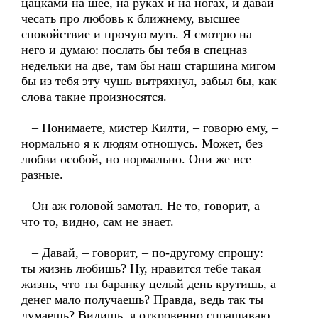
цацками на шее, на руках и на ногах, и давай
чесать про любовь к ближнему, высшее
спокойствие и прочую муть. Я смотрю на
него и думаю: послать бы тебя в спецназ
недельки на две, там бы наш старшина мигом
бы из тебя эту чушь вытряхнул, забыл бы, как
слова такие произносятся.
– Понимаете, мистер Килти, – говорю ему, –
нормально я к людям отношусь. Может, без
любви особой, но нормально. Они же все
разные.
Он аж головой замотал. Не то, говорит, а
что то, видно, сам не знает.
– Давай, – говорит, – по-другому спрошу:
ты жизнь любишь? Ну, нравится тебе такая
жизнь, что ты баранку целый день крутишь, а
денег мало получаешь? Правда, ведь так ты
думаешь? Видишь, я откровенно спрашиваю,