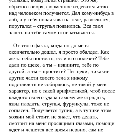
услыхал, возмутился страшно. Это же,
образно говоря, форменное издевательство
над человеком получается. Дал кому-нибудь в
лоб, а у тебя новая язва на теле, разозлился,
поругался – струпья появились. Вся твоя
злость на тебе самом отпечатывается.
От этого факта, когда он до меня
окончательно дошел, я просто обалдел. Как
же за себя постоять, если кто полезет? Тебе
дали по щеке, а ты – извините, тебе по
другой, а ты – простите? Ни щеки, никакие
другие части своего тела я никому
подставлять не собираюсь, не такой у меня
характер, но с такой арифметикой, чтоб после
каждого своего удара самому же страдать,
язвы плодить, струпья, фурункулы, тоже не
согласен. Получается тупик, а в тупике этом
хозяин мой стоит, не знает, что делать,
смотрит на меня просящими глазами, помощи
ждет и чешется все время нервно, сам не