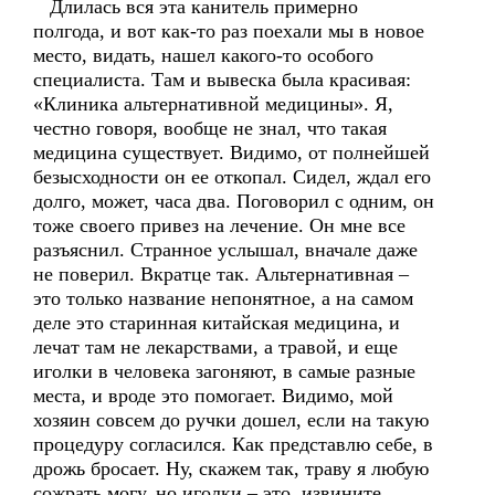
Длилась вся эта канитель примерно
полгода, и вот как-то раз поехали мы в новое
место, видать, нашел какого-то особого
специалиста. Там и вывеска была красивая:
«Клиника альтернативной медицины». Я,
честно говоря, вообще не знал, что такая
медицина существует. Видимо, от полнейшей
безысходности он ее откопал. Сидел, ждал его
долго, может, часа два. Поговорил с одним, он
тоже своего привез на лечение. Он мне все
разъяснил. Странное услышал, вначале даже
не поверил. Вкратце так. Альтернативная –
это только название непонятное, а на самом
деле это старинная китайская медицина, и
лечат там не лекарствами, а травой, и еще
иголки в человека загоняют, в самые разные
места, и вроде это помогает. Видимо, мой
хозяин совсем до ручки дошел, если на такую
процедуру согласился. Как представлю себе, в
дрожь бросает. Ну, скажем так, траву я любую
сожрать могу, но иголки – это, извините,