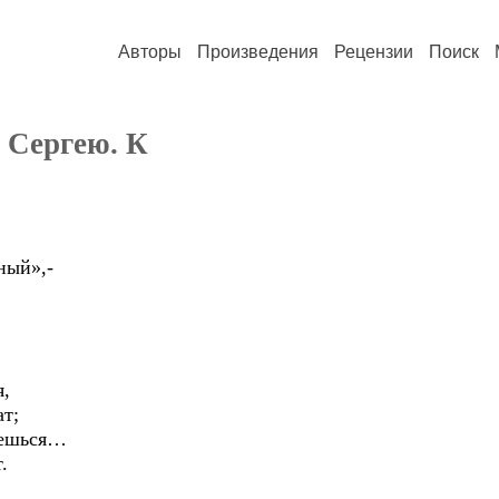
Авторы
Произведения
Рецензии
Поиск
 Сергею. К
ный»,-
я,
ат;
аешься…
.