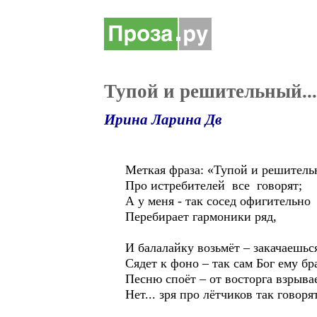
Тупой и решительный...
Ирина Ларина Дв
Меткая фраза: «Тупой и решитель
Про истребителей все говорят;
А у меня - так сосед офигительно
Перебирает гармоники ряд,
И балалайку возьмёт – закачаешьс
Сядет к фоно – так сам Бог ему бр
Песню споёт – от восторга взрыв
Нет... зря про лётчиков так говорят