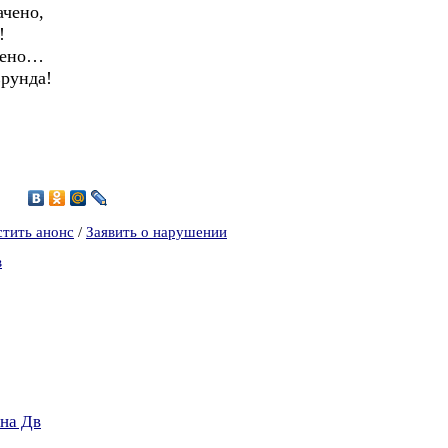
ачено,
!
ачено…
Ерунда!
3
стить анонс
/
Заявить о нарушении
в
на Дв