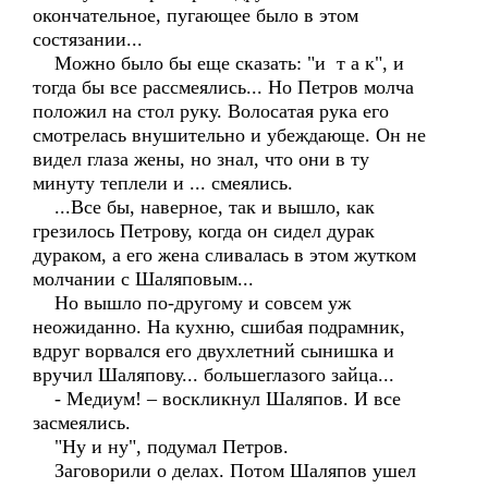
окончательное, пугающее было в этом
состязании...
Можно было бы еще сказать: "и т а к", и
тогда бы все рассмеялись... Но Петров молча
положил на стол руку. Волосатая рука его
смотрелась внушительно и убеждающе. Он не
видел глаза жены, но знал, что они в ту
минуту теплели и ... смеялись.
...Все бы, наверное, так и вышло, как
грезилось Петрову, когда он сидел дурак
дураком, а его жена сливалась в этом жутком
молчании с Шаляповым...
Но вышло по-другому и совсем уж
неожиданно. На кухню, сшибая подрамник,
вдруг ворвался его двухлетний сынишка и
вручил Шаляпову... большеглазого зайца...
- Медиум! – воскликнул Шаляпов. И все
засмеялись.
"Ну и ну", подумал Петров.
Заговорили о делах. Потом Шаляпов ушел