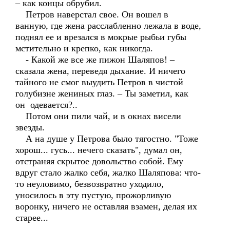
– как концы обрубил.
Петров наверстал свое. Он вошел в
ванную, где жена расслабленно лежала в воде,
поднял ее и врезался в мокрые рыбьи губы
мстительно и крепко, как никогда.
- Какой же все же пижон Шаляпов! –
сказала жена, переведя дыхание. И ничего
тайного не смог выудить Петров в чистой
голубизне жениных глаз. – Ты заметил, как
он одевается?..
Потом они пили чай, и в окнах висели
звезды.
А на душе у Петрова было тягостно. "Тоже
хорош... гусь... нечего сказать", думал он,
отстраняя скрытое довольство собой. Ему
вдруг стало жалко себя, жалко Шаляпова: что-
то неуловимо, безвозвратно уходило,
уносилось в эту пустую, прожорливую
воронку, ничего не оставляя взамен, делая их
старее...