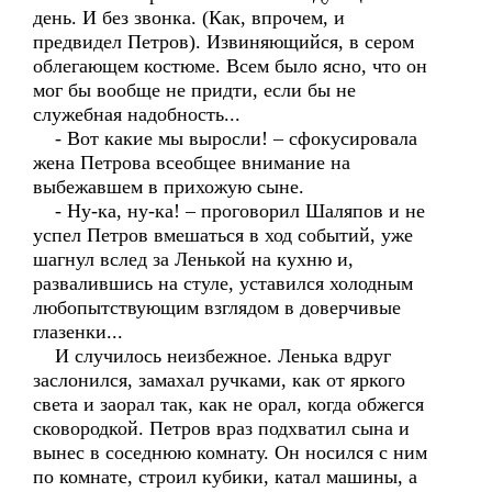
день. И без звонка. (Как, впрочем, и
предвидел Петров). Извиняющийся, в сером
облегающем костюме. Всем было ясно, что он
мог бы вообще не придти, если бы не
служебная надобность...
- Вот какие мы выросли! – сфокусировала
жена Петрова всеобщее внимание на
выбежавшем в прихожую сыне.
- Ну-ка, ну-ка! – проговорил Шаляпов и не
успел Петров вмешаться в ход событий, уже
шагнул вслед за Ленькой на кухню и,
развалившись на стуле, уставился холодным
любопытствующим взглядом в доверчивые
глазенки...
И случилось неизбежное. Ленька вдруг
заслонился, замахал ручками, как от яркого
света и заорал так, как не орал, когда обжегся
сковородкой. Петров враз подхватил сына и
вынес в соседнюю комнату. Он носился с ним
по комнате, строил кубики, катал машины, а