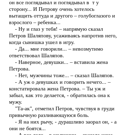
он все поглядывал и поглядывал в т у
сторону... И Петрову очень хотелось
вытащить оттуда и другого – голубоглазого и
взрослого – ребенка...
- Ну и глаз у тебя! – напрямую сказал
Петров Шаляпову, усаживаясь напротив него,
когда сынишка ушел в игру.
- Да... мне говорили... – невозмутимо
ответствовал Шаляпов.
- Наверное, девушки... – вставила жена
Петрова.
- Нет, мужчины тоже... – сказал Шаляпов.
- А уж о девушках и говорить нечего... –
констатировала жена Петрова. – Ты уж и
забыл, как это делается, - обратилась она к
мужу.
"Та-ак", отметил Петров, чувствуя в груди
привычную разливающуюся боль.
- Я на них рычу, - дурашливо заорал он, - а
они не боятся...