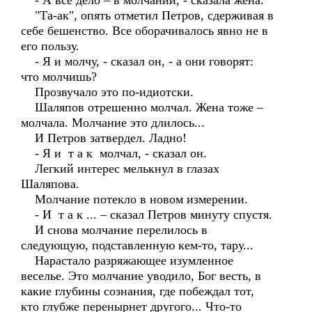
- А все дело – в молчании, - сказала жена.
"Та-ак", опять отметил Петров, сдерживая в
себе бешенство. Все оборачивалось явно не в
его пользу.
- Я и молчу, - сказал он, - а они говорят:
что молчишь?
Прозвучало это по-идиотски.
Шаляпов отрешенно молчал. Жена тоже –
молчала. Молчание это длилось...
И Петров затвердел. Ладно!
- Я и т а к молчал, - сказал он.
Легкий интерес мелькнул в глазах
Шаляпова.
Молчание потекло в новом измерении.
- И т а к ... – сказал Петров минуту спустя.
И снова молчание перелилось в
следующую, подставленную кем-то, тару...
Нарастало разряжающее изумленное
веселье. Это молчание уводило, Бог весть, в
какие глубины сознания, где побеждал тот,
кто глубже перенырнет другого... Что-то