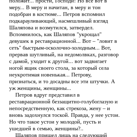
положит... прости, Господи! Но все вот в
меру... В меру и начитан, в меру и тон
подобран в костюме... Петров вспомнил
подкарауливающий, насмешливый взгляд
Шаляпова и возмутился, затвердел.
Вспомнилось, как Шаляпов "укрощал"
девушек в реставрационной... Вот – "ловит в
сеть" быстрым-осколочно-холодным... Вот,
прервав шутливый, на недомолвках, разговор
с дамой, уходит к другой... вот задвигает
ногой ящик своего стола, за который села
неукротимая новенькая... Петрову,
признаться, и то досадны все эти штучки. А
уж женщины, женщины...
Петров вдруг представил в
реставрационной беззащитно-голубоглазую и
непосредственную, как стрекоза, жену – и
вновь задохнулся тоской. Правда, у нее устои.
Но что такое устои у молодой, пусть и
ушедшей в семью, женщины?..
Шаляпов пришел лишь на следующий