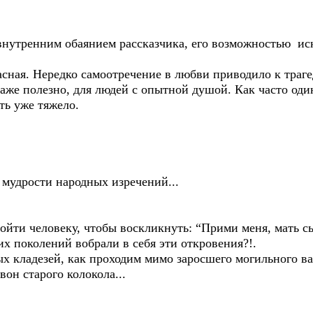
утренним обаянием рассказчика, его возможностью иск
ная. Нередко самоотречение в любви приводило к траге
е полезно, для людей с опытной душой. Как часто один
ть уже тяжело.
мудрости народных изречений...
йти человеку, чтобы воскликнуть: “Прими меня, мать сы
х поколений вобрали в себя эти откровения?!.
кладезей, как проходим мимо заросшего могильного ва
он старого колокола...