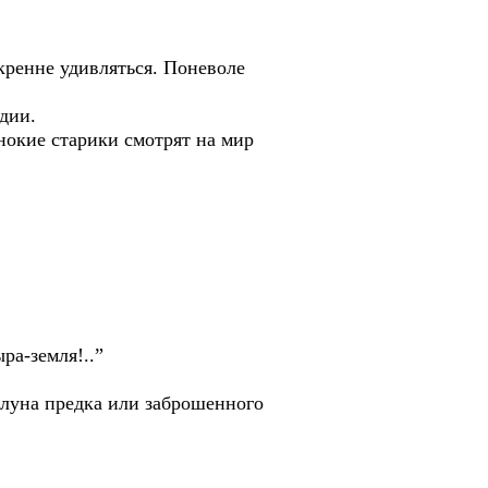
ренне удивляться. Поневоле
дии.
окие старики смотрят на мир
ра-земля!..”
луна предка или заброшенного