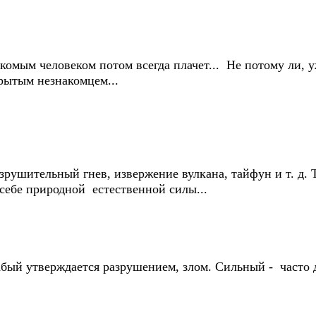
мым человеком потом всегда плачет... Не потому ли, уж
рытым незнакомцем...
ушительный гнев, извержение вулкана, тайфун и т. д. То
в себе природной естественной силы...
ый утверждается разрушением, злом. Сильный - часто до