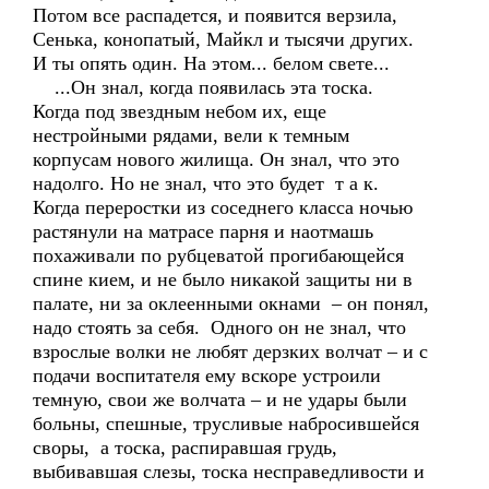
Потом все распадется, и появится верзила,
Сенька, конопатый, Майкл и тысячи других.
И ты опять один. На этом... белом свете...
...Он знал, когда появилась эта тоска.
Когда под звездным небом их, еще
нестройными рядами, вели к темным
корпусам нового жилища. Он знал, что это
надолго. Но не знал, что это будет т а к.
Когда переростки из соседнего класса ночью
растянули на матрасе парня и наотмашь
похаживали по рубцеватой прогибающейся
спине кием, и не было никакой защиты ни в
палате, ни за оклеенными окнами – он понял,
надо стоять за себя. Одного он не знал, что
взрослые волки не любят дерзких волчат – и с
подачи воспитателя ему вскоре устроили
темную, свои же волчата – и не удары были
больны, спешные, трусливые набросившейся
своры, а тоска, распиравшая грудь,
выбивавшая слезы, тоска несправедливости и