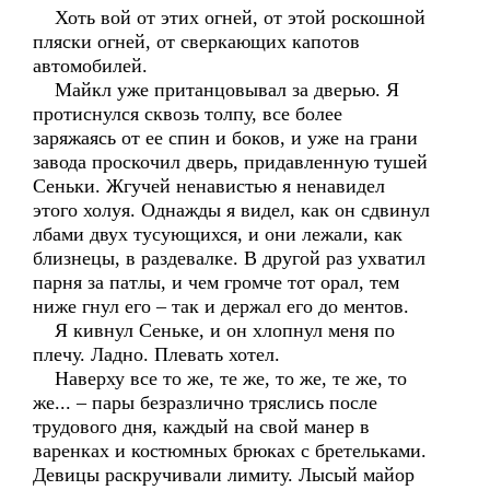
Хоть вой от этих огней, от этой роскошной
пляски огней, от сверкающих капотов
автомобилей.
Майкл уже пританцовывал за дверью. Я
протиснулся сквозь толпу, все более
заряжаясь от ее спин и боков, и уже на грани
завода проскочил дверь, придавленную тушей
Сеньки. Жгучей ненавистью я ненавидел
этого холуя. Однажды я видел, как он сдвинул
лбами двух тусующихся, и они лежали, как
близнецы, в раздевалке. В другой раз ухватил
парня за патлы, и чем громче тот орал, тем
ниже гнул его – так и держал его до ментов.
Я кивнул Сеньке, и он хлопнул меня по
плечу. Ладно. Плевать хотел.
Наверху все то же, те же, то же, те же, то
же... – пары безразлично тряслись после
трудового дня, каждый на свой манер в
варенках и костюмных брюках с бретельками.
Девицы раскручивали лимиту. Лысый майор