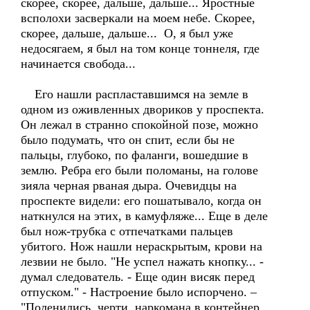
скорее, скорее, дальше, дальше... Яростные
всполохи засверкали на моем небе. Скорее,
скорее, дальше, дальше... О, я был уже
недосягаем, я был на том конце тоннеля, где
начинается свобода...
Его нашли распластавшимся на земле в
одном из оживленных двориков у проспекта.
Он лежал в странно спокойной позе, можно
было подумать, что он спит, если бы не
пальцы, глубоко, по фаланги, вошедшие в
землю. Ребра его были поломаны, на голове
зияла черная рваная дыра. Очевидцы на
проспекте видели: его пошатывало, когда он
наткнулся на этих, в камуфляже... Еще в деле
был нож-трубка с отпечатками пальцев
убитого. Нож нашли нераскрытым, крови на
лезвии не было. "Не успел нажать кнопку... -
думал следователь. - Еще один висяк перед
отпуском." - Настроение было испорчено. –
"Поленились, черти, наркомана в контейнер