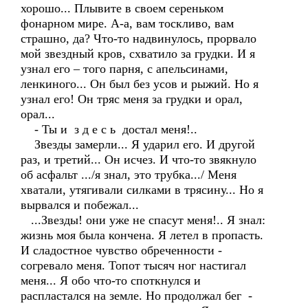
хорошо... Плывите в своем сереньком
фонарном мире. А-а, вам тоскливо, вам
страшно, да? Что-то надвинулось, прорвало
мой звездный кров, схватило за грудки. И я
узнал его – того парня, с апельсинами,
ленкиного... Он был без усов и рыжий. Но я
узнал его! Он тряс меня за грудки и орал,
орал...
- Ты и з д е с ь достал меня!..
Звезды замерли... Я ударил его. И другой
раз, и третий... Он исчез. И что-то звякнуло
об асфальт .../я знал, это трубка.../ Меня
хватали, утягивали силками в трясину... Но я
вырвался и побежал...
...Звезды! они уже не спасут меня!.. Я знал:
жизнь моя была кончена. Я летел в пропасть.
И сладостное чувство обреченности -
согревало меня. Топот тысяч ног настигал
меня... Я обо что-то споткнулся и
распластался на земле. Но продолжал бег -