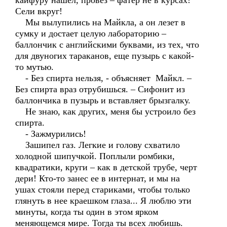
кайфуру нашел, провез – фатер не в курсах!
Сели вкруг!
Мы вылупились на Майкла, а он лезет в
сумку и достает целую лабораторию –
баллончик с английскими буквами, из тех, что
для двуногих тараканов, еще пузырь с какой-
то мутью.
- Без спирта нельзя, - объясняет Майкл. –
Без спирта враз отрубишься. – Сифонит из
баллончика в пузырь и вставляет брызгалку.
Не знаю, как других, меня бы устроило без
спирта.
- Зажмурились!
Зашипел газ. Легкие и голову схватило
холодной шипучкой. Поплыли ромбики,
квадратики, круги – как в детской трубе, черт
дери! Кто-то занес ее в интернат, и мы на
ушах стояли перед стариками, чтобы только
глянуть в нее краешком глаза... Я люблю эти
минуты, когда ты один в этом ярком
меняющемся мире. Тогда ты всех любишь.