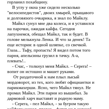
горланил похабщину.
В углу у окна уже сидело несколько
"велосипедистов", двоих хмырей, прыщавого
и долговязого очкарика, я знал по Майклу.
Майкл сунул мне два колеса, и я уставился
на парочки, ожидая кайфа. Сегодня
лапухнемся, обещал Майкл, так и будет. В
голове мелькнула Ленка. И что за денек! Та
еще история: в одной шляпке, со свечкой.
Глаза... Тьфу, пропасть! Я видел потом того
парня, апельсины грузил в тачку. А-а,
плевать!..
- Счас, - толкнул меня Майкл. – Серега! –
вопит он истошно и машет руками.
От раздаточной к нам плыл лысый
мордоворот, из тех, кого любят официантки и
парикмахерши. Ясно, чего Майкл тянул. Не
промах Майкл. Эти парни из вышибал. За
дармовой харч выставят и родную маму.
- Серега, - пел Майкл, - за бугром такую