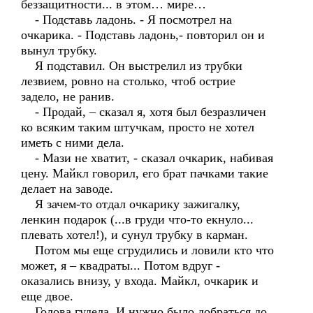
беззащитности... в этом… мире…
- Подставь ладонь. - Я посмотрел на
очкарика. - Подставь ладонь,- повторил он и
вынул трубку.
Я подставил. Он выстрелил из трубки
лезвием, ровно на столько, чтоб острие
задело, не ранив.
- Продай, – сказал я, хотя был безразличен
ко всяким таким штучкам, просто не хотел
иметь с ними дела.
- Мази не хватит, - сказал очкарик, набивая
цену. Майкл говорил, его брат пачками такие
делает на заводе.
Я зачем-то отдал очкарику зажигалку,
ленкин подарок (...в груди что-то екнуло...
плевать хотел!), и сунул трубку в карман.
Потом мы еще сгрудились и ловили кто что
может, я – квадраты... Потом вдруг -
оказались внизу, у входа. Майкл, очкарик и
еще двое.
Голова гудела. И нужно было добраться до