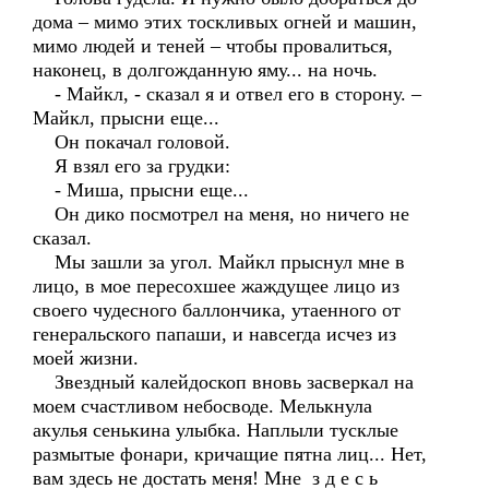
дома – мимо этих тоскливых огней и машин,
мимо людей и теней – чтобы провалиться,
наконец, в долгожданную яму... на ночь.
- Майкл, - сказал я и отвел его в сторону. –
Майкл, прысни еще...
Он покачал головой.
Я взял его за грудки:
- Миша, прысни еще...
Он дико посмотрел на меня, но ничего не
сказал.
Мы зашли за угол. Майкл прыснул мне в
лицо, в мое пересохшее жаждущее лицо из
своего чудесного баллончика, утаенного от
генеральского папаши, и навсегда исчез из
моей жизни.
Звездный калейдоскоп вновь засверкал на
моем счастливом небосводе. Мелькнула
акулья сенькина улыбка. Наплыли тусклые
размытые фонари, кричащие пятна лиц... Нет,
вам здесь не достать меня! Мне з д е с ь