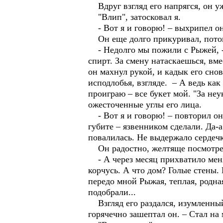
Вдруг взгляд его напрягся, он уж
"Влип", затосковал я.
- Вот я и говорю! – выхрипел он
Он еще долго прикуривал, потом з
- Недолго мы пожили с Рыжей, - 
спирт. За смену натаскаешься, вмес
он махнул рукой, и кадык его снов
исподлобья, взгляде. – А ведь как
проиграю – все букет мой. "За неу
ожесточенные углы его лица.
- Вот я и говорю! – повторил он.
губите – язвенником сделали. Да-а
повалилась. Не выдержало сердечк
Он радостно, желтяще посмотрел 
- А через месяц прихватило меня 
корчусь. А что дом? Голые стены. 
передо мной Рыжая, теплая, родна
подобрали...
Взгляд его раздался, изумленный,
горячечно зашептал он. – Стал на 