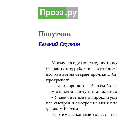
Попутчик
Евгений Скулкин
Моему соседу по купе, щуплому, 
багрянцу под рубахой – невтерпеж
вот хватил на старые дрожжи... С
прохрипел:
- Пиво хорошо-о... А пьем больше
Я отложил газету и стал ждать о
- У меня вот язва от проклятущей
все смотрел и смотрел на меня с 
уголкам России.
"С этими алкашами только разгов