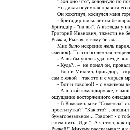
"Вон оно что", холоднуло по по
Но дикая неуемная правота его 
Он хохотнул, коснулся меня гор
- Бригадир посылает на безнаряд
Бригадир - "на вы". А взгляды у н
Григорий Иванович, тяжести не бер
Рыжая, Рыжая, к кому бегала...
Мне было искренне жаль парня. З
смешок). Но эта оголенная непрело
- А вы бы ушли куда, везде вон т
- Куда?.. – не понял он, провали
- Вон и Михеич, бригадир, - скрив
сам с язвой – так это и с чирьев м
- Вот и говорю!! – с нажимом вы
- А в этой командировке, слышь, 
ощущение восторженного ожидания
- В Комсомольске "Сименсы" став
проститутка?" "Как это?", опешил 
бумагорезальном... Говорит - с тоб
с кем пить! Иди." А я стою, как п
Рыжей!" Михеич рассказывал: я к 