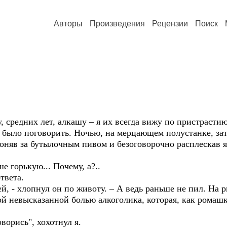
Авторы
Произведения
Рецензии
Поиск
средних лет, алкашу – я их всегда вижу по пристрасти
 было поговорить. Ночью, на мерцающем полустанке, зат
гоняв за бутылочным пивом и безоговорочно расплескав 
 горькую... Почему, а?..
твета.
, - хлопнул он по животу. – А ведь раньше не пил. На р
той невысказанной болью алкоголика, которая, как рома
орись", хохотнул я.