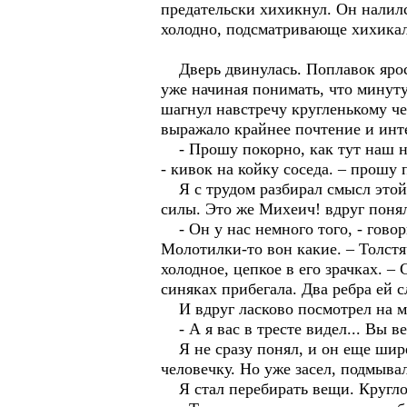
предательски хихикнул. Он налилс
холодно, подсматривающе хихикал. 
Дверь двинулась. Поплавок яростн
уже начиная понимать, что минуту
шагнул навстречу кругленькому ч
выражало крайнее почтение и инт
- Прошу покорно, как тут наш не
- кивок на койку соседа. – прошу
Я с трудом разбирал смысл этой 
силы. Это же Михеич! вдруг понял
- Он у нас немного того, - говор
Молотилки-то вон какие. – Толстяч
холодное, цепкое в его зрачках. –
синяках прибегала. Два ребра ей 
И вдруг ласково посмотрел на м
- А я вас в тресте видел... Вы ве
Я не сразу понял, и он еще шире 
человечку. Но уже засел, подмыва
Я стал перебирать вещи. Кругло