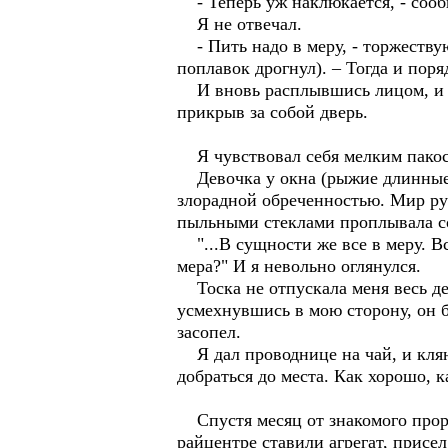
- Теперь уж наклюкается, - сообщ
Я не отвечал.
- Пить надо в меру, - торжествую
поплавок дрогнул). – Тогда и поря
И вновь расплывшись лицом, и со
прикрыв за собой дверь.
Я чувствовал себя мелким пакост
Девочка у окна (рыжие длинные во
злорадной обреченностью. Мир руш
пыльными стеклами проплывала со
"...В сущности же все в меру. Все
мера?" И я невольно оглянулся.
Тоска не отпускала меня весь де
усмехнувшись в мою сторону, он б
засопел.
Я дал проводнице на чай, и кляня
добраться до места. Как хорошо, к
Спустя месяц от знакомого прора
райцентре ставили агрегат, присе