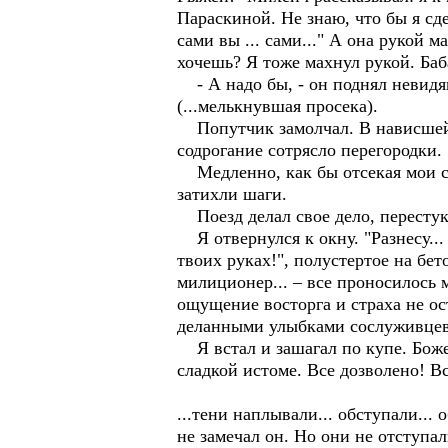
Параскиной. Не знаю, что бы я сде
сами вы ... сами..." А она рукой 
хочешь? Я тоже махнул рукой. Баб
- А надо бы, - он поднял невидящи
(...мелькнувшая просека).
Попутчик замолчал. В нависшей т
содрогание сотрясло перегородки.
Медленно, как бы отсекая мои сл
затихли шаги.
Поезд делал свое дело, перестук
Я отвернулся к окну. "Разнесу... 
твоих руках!", полустертое на бе
милиционер... – все проносилось 
ощущение восторга и страха не ос
деланными улыбками сослуживцев..
Я встал и зашагал по купе. Боже! 
сладкой истоме. Все дозволено! В
...тени наплывали... обступали...
не замечал он. Но они не отступал