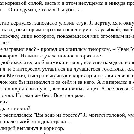
я корневой силой, застыл в этом несущемся в никуда прос
...Он подумал, что мог бы убить...
о дернулся, запоздало уловив стук. Я вертнулся к окну
 назад некоторым образом сошел с ума. С улыбкой, змей
еловечку, лицо которого, показавшееся мне огромным из
ерес.
 затравил вас? - пропел он хриплым тенорком. – Иван 
 покорно. Извините уж за ночное вторжение.
доброжелательной мимики и слов, все еще находясь во 
 я и с интересом уставился на лучащегося толстячка, о
ил Мехеич, быстро выглянув в коридор и оставив дверь 
ок как бы извинялся и за себя и за него. А я вперился в 
 С тех пор и свихнулся, все виновных ищет. А все водка. 
сломал. Ногами же бил. Все прощала.
еня.
дь из треста?
расползаясь: "Вы ведь из треста?" Я мотнул головой, чу
л подленький холодок страха...
лицый выглянул в коридор.