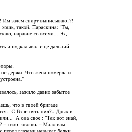
! Им зачем спирт выписывают?!
, хошь, такой. Параскина: "Ты,
скаю, наравне со всеми... Эх,
оть и подкалывал еще дальний
опоры.
а не держи. Что жена померла и
 устроена."
звалось, зажило давно забытое
ешь, что в твоей бригаде
тся. "С Вэче-пять пил?.. Дрых в
или... А она свое : "Так вот знай,
а? – тихо говорю. – Мало вам
с перед глазами навыкат белки