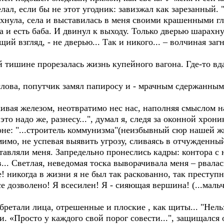
лал, если бы не этот угодник: завизжал как зарезанный. 
махнула, села и выставилась в меня своими крашенными гл
а и есть баба. И двинул к выходу. Только дверью шарахну
й взгляд, - не дверью... Так и никого... – волчиная заг
ишине прорезалась жизнь купейного вагона. Где-то вд
ова, попутчик замял папиросу и - мрачным сдержанным 
ивая железом, неотвратимо нес нас, наполняя смыслом н
это надо же, разнесу...", думал я, следя за оконной хрони
тоне: "...строитель коммунизма"(неизбывный сюр нашей жи
мимо, не успевая выявить угрозу, сливаясь в отчужденный
тавляли меня. Запредельно пронеслись кадры: контора 
. Светлая, неведомая тоска выворачивала меня – рвалас
никогда в жизни я не был так раскованно, так преступно
се дозволено! Я всесилен! Я - сияющая вершина! (...маль
 обретали лица, отрешенные и плоские , как щиты... "Нель
и. «Просто у каждого свой порог совести...", защищался 