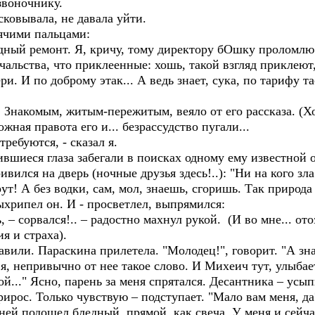
звоночнику.
сковывала, не давала уйти.
ячими пальцами:
ный ремонт. Я, кричу, тому директору бОшку проломлю
ачальства, что приклеенные: хошь, такой взгляд приклеют
и. И по доброму этак... А ведь знает, сука, по тарифу та
накомым, житым-пережитым, веяло от его рассказа. (Х
жная правота его и... безрассудство пугали...
ребуются, - сказал я.
вшиеся глаза забегали в поисках одному ему известной 
ился на дверь (ночные друзья здесь!..): "Ни на кого зл
рут! А без водки, сам, мол, знаешь, сгоришь. Так природа
хрипел он. И - просветлел, выпрямился:
– сорвался!.. – радостно махнул рукой. (И во мне... ото
 и страха).
или. Параскина прилетела. "Молодец!", говорит. "А зна
я, непривычно от нее такое слово. И Михеич тут, улыбае
ой..." Ясно, парень за меня спрятался. Десантника – усып
рирос. Только чувствую – подступает. "Мало вам меня, д
ней подошел бледный, прямой, как свеча. У меня и сейча