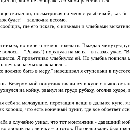
ил он, явно не собираясь со мной расставаться.
ще сказал он, посматривая на меня с улыбочкой, как бы ч
док будет! – заключил весомо.
общив, где его искать, с кивками и улыбками выкатилс
ником, но ничего не мог поделать. Выждав минуту-друг
лосы – "Рыжая") порхнула на меня – в глазах ужас. "Вс
ился. Я приветливо улыбнулся ей. Но улыбка повисла ме
лнечная размытая акварель...
 должно быть в меру," навешивал я ступеньки в пустоте.
нь. Вечером мой попутчик ввалился в купе с пьяно ост
ухнулся на койку, рванул на груди рубаху, оголив худое,
 себя за малодушие, перетащил вещи в дальнее купе, ме
ак хорошо, что есть конечный пункт, где все обретает ясно
ба я случайно узнал, что тот монтажник - давешний мой
л во дворик на лавочку – и готов. Поговаривали: был пья