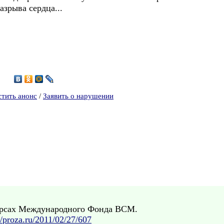
азрыва сердца...
1
стить анонс
/
Заявить о нарушении
урсах Международного Фонда ВСМ.
//proza.ru/2011/02/27/607