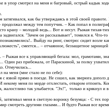
е в упор смотрел на меня и багровый, острый кадык ходи
.
атягивался, как бы утверждаясь в этой своей правоте. И
продолжал между тем попутчик. – Как попал в полигра
то крану – молодой ведь... Вот и несут. Рыжая тихая-тихая
а задвигался. "Зачем он рассказывает", томился я. Что-т
 познакомились!.. Выйду на ринг, смотрю: сидит возле к
клюжесть", смеется... – отчаянное, беззащитное зарнице
 – Рыжая все к управляющей бегала: мол, грамотами, зна
... Один раз прибежала, от Параскиной, за полку ухватил
о. Отмучилась...
на меня (мне стало не по себе):
с язвой прямо в поезде. Не сошел, как зверюга дополз 
И некому меня по морде отхлестать, отваром отпоить. Ко
я, жалостливо так улыбается. "Эх!", только и крякнул и 
 затягивал меня в светлую воронку безумца: - С тех пор
мир смотреть другими глазами... И будто Рыжая все время