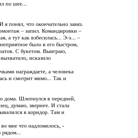
л по шее...
 я понял, что окончательно завяз.
фмонтаж – запил. Командировки –
, а тут как взбесилась... Э-э... –
о неприятное было в его быстром,
анатов. С букетом. Выиграю,
й выхватило, исказило
чками награждаете, а человека
ась и смотрит мимо... Так и
до дома. Шлепнулся в передней,
нец, думаю, зверюге. И стала
вывалился в коридор. Там и
 во мне что надломилось, -
 рядом...