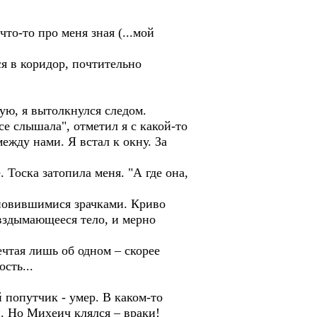
то-то про меня зная (...мой
я в коридор, почтительно
ую, я вытолкнулся следом.
е слышала", отметил я с какой-то
жду нами. Я встал к окну. За
 Тоска затопила меня. "А где она,
ановившимися зрачками. Криво
 вздымающееся тело, и мерно
чтая лишь об одном – скорее
сть...
 попутчик - умер. В каком-то
н. Но Михеич клялся – враки!