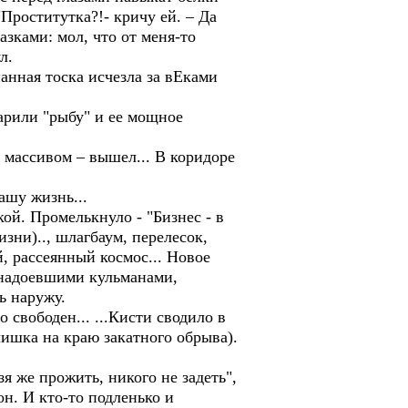
"Проститутка?!- кричу ей. – Да
азками: мол, что от меня-то
л.
нанная тоска исчезла за вЕками
арили "рыбу" и ее мощное
массивом – вышел... В коридоре
ашу жизнь...
кой. Промелькнуло - "Бизнес - в
зни).., шлагбаум, перелесок,
, рассеянный космос... Новое
с надоевшими кульманами,
ь наружу.
 свободен... ...Кисти сводило в
чишка на краю закатного обрыва).
зя же прожить, никого не задеть",
он. И кто-то подленько и