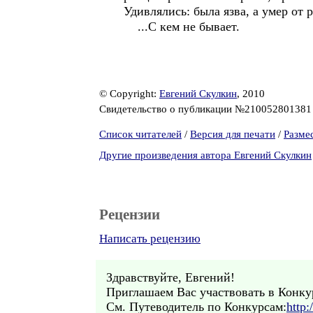
Удивлялись: была язва, а умер от р
...С кем не бывает.
© Copyright:
Евгений Скулкин
, 2010
Свидетельство о публикации №21005280138
Список читателей
/
Версия для печати
/
Разме
Другие произведения автора Евгений Скулкин
Рецензии
Написать рецензию
Здравствуйте, Евгений!
Приглашаем Вас участвовать в Конк
См. Путеводитель по Конкурсам:
http: